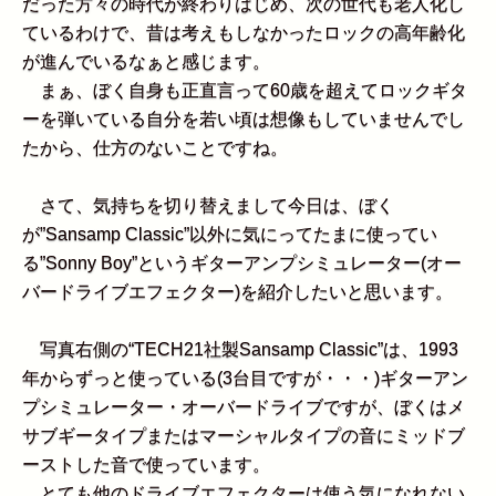
だった方々の時代が終わりはじめ、次の世代も老人化し
ているわけで、昔は考えもしなかったロックの高年齢化
が進んでいるなぁと感じます。
まぁ、ぼく自身も正直言って60歳を超えてロックギタ
ーを弾いている自分を若い頃は想像もしていませんでし
たから、仕方のないことですね。
さて、気持ちを切り替えまして今日は、ぼく
が”Sansamp Classic”以外に気にってたまに使ってい
る”Sonny Boy”というギターアンプシミュレーター(オー
バードライブエフェクター)を紹介したいと思います。
写真右側の“TECH21社製Sansamp Classic”は、1993
年からずっと使っている(3台目ですが・・・)ギターアン
プシミュレーター・オーバードライブですが、ぼくはメ
サブギータイプまたはマーシャルタイプの音にミッドブ
ーストした音で使っています。
とても他のドライブエフェクターは使う気になれない