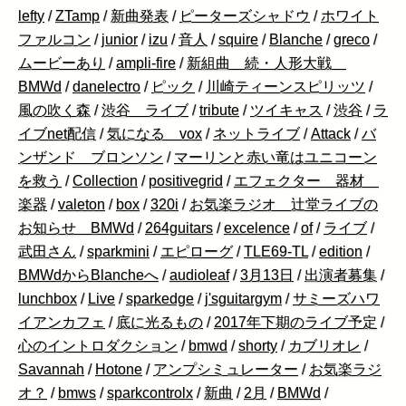
lefty
/
ZTamp
/
新曲発表
/
ピーターズシャドウ
/
ホワイト
ファルコン
/
junior
/
izu
/
音人
/
squire
/
Blanche
/
greco
/
ムービーあり
/
ampli-fire
/
新組曲 続・人形大戦
BMWd
/
danelectro
/
ピック
/
川崎ティーンスピリッツ
/
風の吹く森
/
渋谷 ライブ
/
tribute
/
ツイキャス
/
渋谷
/
ラ
イブnet配信
/
気になる vox
/
ネットライブ
/
Attack
/
バ
ンザンド ブロンソン
/
マーリンと赤い竜はユニコーン
を救う
/
Collection
/
positivegrid
/
エフェクター 器材
楽器
/
valeton
/
box
/
320i
/
お気楽ラジオ 辻堂ライブの
お知らせ BMWd
/
264guitars
/
excelence
/
of
/
ライブ
/
武田さん
/
sparkmini
/
エピローグ
/
TLE69-TL
/
edition
/
BMWdからBlancheへ
/
audioleaf
/
3月13日
/
出演者募集
/
lunchbox
/
Live
/
sparkedge
/
j'sguitargym
/
サミーズハワ
イアンカフェ
/
底に光るもの
/
2017年下期のライブ予定
/
心のイントロダクション
/
bmwd
/
shorty
/
カブリオレ
/
Savannah
/
Hotone
/
アンプシミュレーター
/
お気楽ラジ
オ？
/
bmws
/
sparkcontrolx
/
新曲
/
2月
/
BMWd
/