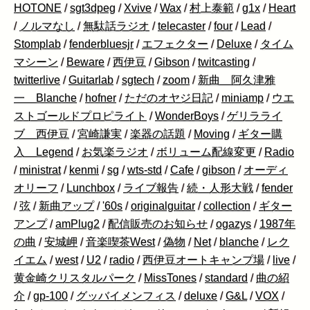
HOTONE
/
sgt3dpeg
/
Xvive
/
Wax
/
村上泰範
/
g1x
/
Heart
/
ノルマなし
/
無駄話ラジオ
/
telecaster
/
four
/
Lead
/
Stomplab
/
fenderbluesjr
/
エフェクター
/
Deluxe
/
タイム
マシーン
/
Beware
/
西伊豆
/
Gibson
/
twitcasting
/
twitterlive
/
Guitarlab
/
sgtech
/
zoom
/
新曲 阿久津雅
一 Blanche
/
hofner
/
ただのオヤジ日記
/
miniamp
/
ウエ
ストゴールドプロピライト
/
WonderBoys
/
ゲリラライ
ブ 西伊豆
/
宮崎謙実
/
楽器の話題
/
Moving
/
ギター購
入 Legend
/
お気楽ラジオ
/
ボリューム配線変更
/
Radio
/
ministrat
/
kenmi
/
sg
/
wts-std
/
Cafe
/
gibson
/
オーディ
オリーフ
/
Lunchbox
/
ライブ報告
/
続・人形大戦
/
fender
/
弦
/
新曲アップ
/
'60s
/
originalguitar
/
collection
/
ギター
アンプ
/
amPlug2
/
配信販売のお知らせ
/
ogazys
/
1987年
の曲
/
安城岬
/
音楽喫茶West
/
偽物
/
Net
/
blanche
/
レク
イエム
/
west
/
U2
/
radio
/
西伊豆オートキャンプ場
/
live
/
黄金崎クリスタルパーク
/
MissTones
/
standard
/
曲の紹
介
/
gp-100
/
グッバイメンフィス
/
deluxe
/
G&L
/
VOX
/