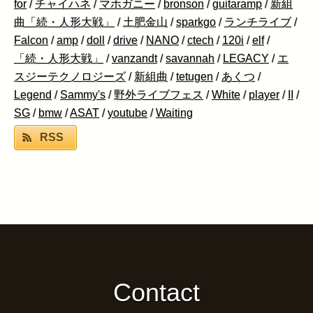
for
/
チャイハネ
/
マホガニー
/
bronson
/
guitaramp
/
新組
曲「続・人形大戦」
/
土肥金山
/
sparkgo
/
ランチライブ
/
Falcon
/
amp
/
doll
/
drive
/
NANO
/
ctech
/
120i
/
elf
/
「続・人形大戦」
/
vanzandt
/
savannah
/
LEGACY
/
エ
スジーテクノロジーズ
/
新組曲
/
tetugen
/
あくつ
/
Legend
/
Sammy's
/
野外ライブフェス
/
White
/
player
/
II
/
SG
/
bmw
/
ASAT
/
youtube
/
Waiting
RSS
Contact