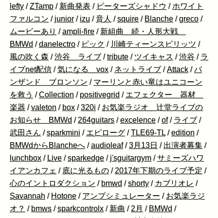
lefty
/
ZTamp
/
新曲発表
/
ピーターズシャドウ
/
ホワイト
ファルコン
/
junior
/
izu
/
音人
/
squire
/
Blanche
/
greco
/
ムービーあり
/
ampli-fire
/
新組曲 続・人形大戦
BMWd
/
danelectro
/
ピック
/
川崎ティーンスピリッツ
/
風の吹く森
/
渋谷 ライブ
/
tribute
/
ツイキャス
/
渋谷
/
ラ
イブnet配信
/
気になる vox
/
ネットライブ
/
Attack
/
バ
ンザンド ブロンソン
/
マーリンと赤い竜はユニコーン
を救う
/
Collection
/
positivegrid
/
エフェクター 器材
楽器
/
valeton
/
box
/
320i
/
お気楽ラジオ 辻堂ライブの
お知らせ BMWd
/
264guitars
/
excelence
/
of
/
ライブ
/
武田さん
/
sparkmini
/
エピローグ
/
TLE69-TL
/
edition
/
BMWdからBlancheへ
/
audioleaf
/
3月13日
/
出演者募集
/
lunchbox
/
Live
/
sparkedge
/
j'sguitargym
/
サミーズハワ
イアンカフェ
/
底に光るもの
/
2017年下期のライブ予定
/
心のイントロダクション
/
bmwd
/
shorty
/
カブリオレ
/
Savannah
/
Hotone
/
アンプシミュレーター
/
お気楽ラジ
オ？
/
bmws
/
sparkcontrolx
/
新曲
/
2月
/
BMWd
/