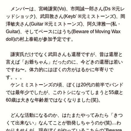
メンバーは、宮崎謙実(Vo)、市岡誠一郎さん(Ds ※元レ
ッドショック)、武田敦さん(Keyb' ※元ミストーンズ)、岡
澤敏夫さん(Guitar ※元ミストーンズ)、阿久津雅一(私・
Guitar)、そしてベースにはうち(Beware of Moving Wax
doll)の村上泰範が参加予定です。
謙実氏だけでなく武田さんも還暦ですが、昔は還暦と
言えば「お爺ちゃん」だったのに、今どきの還暦は若い
ですね〜。体力的にはぼくの方がはるかに年寄りで
す。。。
ケンミミストーンズの頃、ぼくは20代の前半でバンド
では最年少でしたが、このトシになってしまうと55歳と
60歳は大きな年齢差ではなくなりました(笑)。
どんな活動になるのか、はたまたやってみたら「きつ
くて出来ない」なんてことが勃発しちゃうのか(笑)…わ
かりませんが、現在ぼくがやっているこちらの"Beware