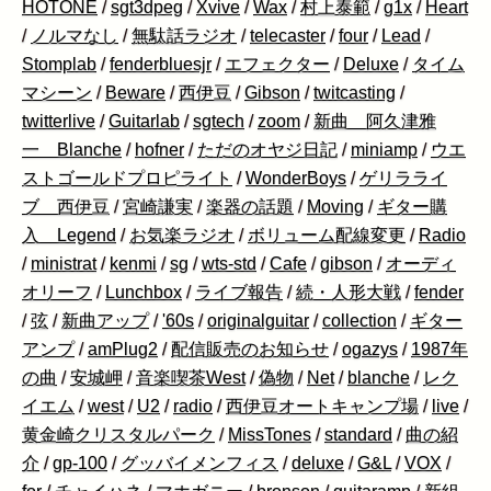
HOTONE
/
sgt3dpeg
/
Xvive
/
Wax
/
村上泰範
/
g1x
/
Heart
/
ノルマなし
/
無駄話ラジオ
/
telecaster
/
four
/
Lead
/
Stomplab
/
fenderbluesjr
/
エフェクター
/
Deluxe
/
タイム
マシーン
/
Beware
/
西伊豆
/
Gibson
/
twitcasting
/
twitterlive
/
Guitarlab
/
sgtech
/
zoom
/
新曲 阿久津雅
一 Blanche
/
hofner
/
ただのオヤジ日記
/
miniamp
/
ウエ
ストゴールドプロピライト
/
WonderBoys
/
ゲリラライ
ブ 西伊豆
/
宮崎謙実
/
楽器の話題
/
Moving
/
ギター購
入 Legend
/
お気楽ラジオ
/
ボリューム配線変更
/
Radio
/
ministrat
/
kenmi
/
sg
/
wts-std
/
Cafe
/
gibson
/
オーディ
オリーフ
/
Lunchbox
/
ライブ報告
/
続・人形大戦
/
fender
/
弦
/
新曲アップ
/
'60s
/
originalguitar
/
collection
/
ギター
アンプ
/
amPlug2
/
配信販売のお知らせ
/
ogazys
/
1987年
の曲
/
安城岬
/
音楽喫茶West
/
偽物
/
Net
/
blanche
/
レク
イエム
/
west
/
U2
/
radio
/
西伊豆オートキャンプ場
/
live
/
黄金崎クリスタルパーク
/
MissTones
/
standard
/
曲の紹
介
/
gp-100
/
グッバイメンフィス
/
deluxe
/
G&L
/
VOX
/