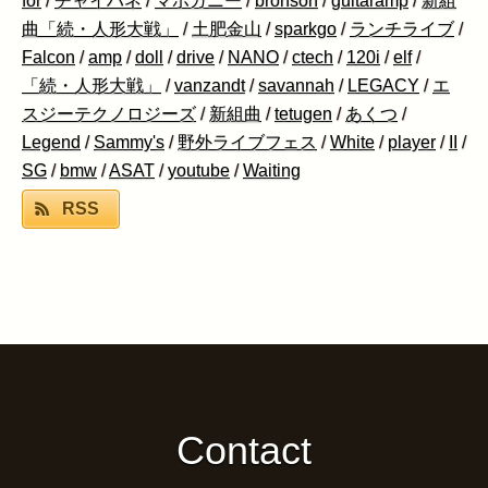
for
/
チャイハネ
/
マホガニー
/
bronson
/
guitaramp
/
新組
曲「続・人形大戦」
/
土肥金山
/
sparkgo
/
ランチライブ
/
Falcon
/
amp
/
doll
/
drive
/
NANO
/
ctech
/
120i
/
elf
/
「続・人形大戦」
/
vanzandt
/
savannah
/
LEGACY
/
エ
スジーテクノロジーズ
/
新組曲
/
tetugen
/
あくつ
/
Legend
/
Sammy's
/
野外ライブフェス
/
White
/
player
/
II
/
SG
/
bmw
/
ASAT
/
youtube
/
Waiting
RSS
Contact