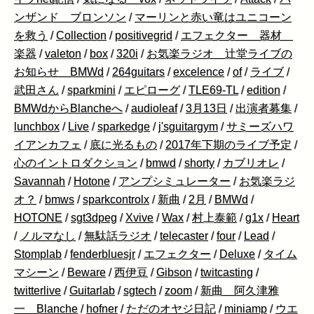
ンザンド ブロンソン
/
マーリンと赤い竜はユニコーン
を救う
/
Collection
/
positivegrid
/
エフェクター 器材
楽器
/
valeton
/
box
/
320i
/
お気楽ラジオ 辻堂ライブの
お知らせ BMWd
/
264guitars
/
excelence
/
of
/
ライブ
/
武田さん
/
sparkmini
/
エピローグ
/
TLE69-TL
/
edition
/
BMWdからBlancheへ
/
audioleaf
/
3月13日
/
出演者募集
/
lunchbox
/
Live
/
sparkedge
/
j'sguitargym
/
サミーズハワ
イアンカフェ
/
底に光るもの
/
2017年下期のライブ予定
/
心のイントロダクション
/
bmwd
/
shorty
/
カブリオレ
/
Savannah
/
Hotone
/
アンプシミュレーター
/
お気楽ラジ
オ？
/
bmws
/
sparkcontrolx
/
新曲
/
2月
/
BMWd
/
HOTONE
/
sgt3dpeg
/
Xvive
/
Wax
/
村上泰範
/
g1x
/
Heart
/
ノルマなし
/
無駄話ラジオ
/
telecaster
/
four
/
Lead
/
Stomplab
/
fenderbluesjr
/
エフェクター
/
Deluxe
/
タイム
マシーン
/
Beware
/
西伊豆
/
Gibson
/
twitcasting
/
twitterlive
/
Guitarlab
/
sgtech
/
zoom
/
新曲 阿久津雅
一 Blanche
/
hofner
/
ただのオヤジ日記
/
miniamp
/
ウエ