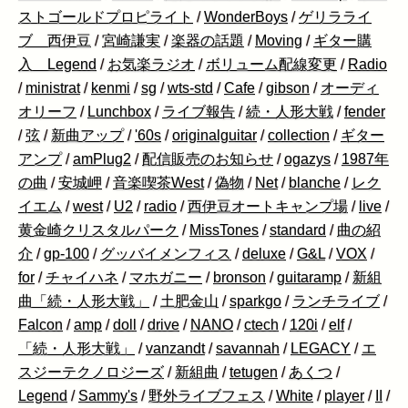
ストゴールドプロピライト
/
WonderBoys
/
ゲリラライ
ブ 西伊豆
/
宮崎謙実
/
楽器の話題
/
Moving
/
ギター購
入 Legend
/
お気楽ラジオ
/
ボリューム配線変更
/
Radio
/
ministrat
/
kenmi
/
sg
/
wts-std
/
Cafe
/
gibson
/
オーディ
オリーフ
/
Lunchbox
/
ライブ報告
/
続・人形大戦
/
fender
/
弦
/
新曲アップ
/
'60s
/
originalguitar
/
collection
/
ギター
アンプ
/
amPlug2
/
配信販売のお知らせ
/
ogazys
/
1987年
の曲
/
安城岬
/
音楽喫茶West
/
偽物
/
Net
/
blanche
/
レク
イエム
/
west
/
U2
/
radio
/
西伊豆オートキャンプ場
/
live
/
黄金崎クリスタルパーク
/
MissTones
/
standard
/
曲の紹
介
/
gp-100
/
グッバイメンフィス
/
deluxe
/
G&L
/
VOX
/
for
/
チャイハネ
/
マホガニー
/
bronson
/
guitaramp
/
新組
曲「続・人形大戦」
/
土肥金山
/
sparkgo
/
ランチライブ
/
Falcon
/
amp
/
doll
/
drive
/
NANO
/
ctech
/
120i
/
elf
/
「続・人形大戦」
/
vanzandt
/
savannah
/
LEGACY
/
エ
スジーテクノロジーズ
/
新組曲
/
tetugen
/
あくつ
/
Legend
/
Sammy's
/
野外ライブフェス
/
White
/
player
/
II
/