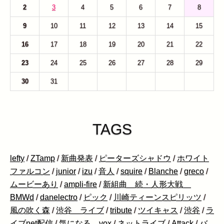
2
3
4
5
6
7
8
9
10
11
12
13
14
15
16
17
18
19
20
21
22
23
24
25
26
27
28
29
30
31
1
2
3
4
5
TAGS
lefty
/
ZTamp
/
新曲発表
/
ピーターズシャドウ
/
ホワイト
ファルコン
/
junior
/
izu
/
音人
/
squire
/
Blanche
/
greco
/
ムービーあり
/
ampli-fire
/
新組曲 続・人形大戦
BMWd
/
danelectro
/
ピック
/
川崎ティーンスピリッツ
/
風の吹く森
/
渋谷 ライブ
/
tribute
/
ツイキャス
/
渋谷
/
ラ
イブnet配信
/
気になる vox
/
ネットライブ
/
Attack
/
バ