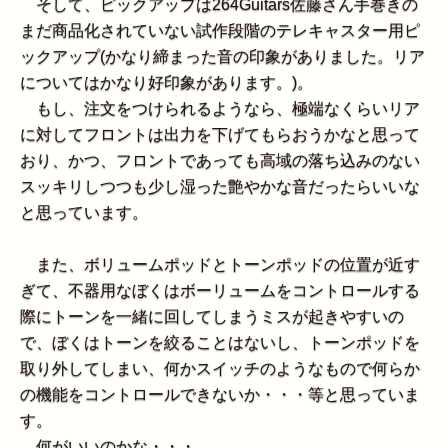
そして、ピックアップは264Guitars佐藤さん手巻きの
まだ商品化されていない試作段階のテレキャスター用ピ
ックアップ(かなり締まった音の印象がありました。リア
についてはかなり好印象があります。)。
もし、注文をつけられるようなら、極端なくらいリア
に対してフロントは出力を下げてもらおうかなと思って
おり、かつ、フロントであっても高域の落ち込みのない
スッキリしつつも少し湿った艶やかな音だったらいいな
と思っています。
また、ボリュームポッドとトーンポッドの位置が近す
ぎて、不器用なぼくはボーリュームをコントロールする
際にトーンを一緒に回してしまうミスが起きやすいの
で、ぼくはトーンを絞ることはないし、トーンポッドを
取り外してしまい、何かスイッチのようなもので何らか
の機能をコントロールできないか・・・等と思っていま
す。
何がいいのかな・・・。