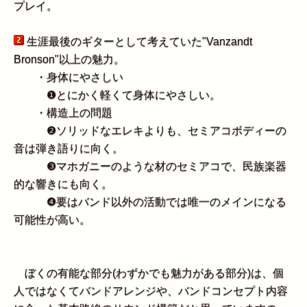
プレイ。
生涯最後のギターとして考えていた"Vanzandt
Bronson"以上の魅力。
・身体にやさしい
❶とにかく軽くて身体にやさしい。
・構造上の問題
❷ソリッドなエレキよりも、セミアコボディーの
音は弾き語りに向く。
❸マホガニーのような材のセミアコで、民族楽器
的な響きにも向く。
❹要はバンド以外の活動では唯一のメインになる
可能性が高い。
ぼくの有能な部分(わずかでも魅力がある部分)は、個
人ではなくてバンドアレンジや、バンドコンセプト内容