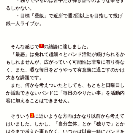
・独りでやるのは苦手だが弾き語りのような事をす
るしかない。
・目標「昼飯」で近所で週2回以上を目指して投げ
銭一人ライブか。
そんな感じで
の結論に達しました。
「最悪」は免れて超細々とバンド活動が続けられるか
もしれませんが、広がっていく可能性は非常に有り得な
く、また、暇な毎日をどうやって有意義に過ごすのかは
大きな課題です。
また、何かを考えついたとしても、もともと日曜日し
か活動できないバンドに「毎日のやりたい事」を活動内
容に加えることはできません。
そういう
に近いような方向はかなり以前から考えて
はいました。しかし、「自分主体」とか「独りで」とか
は今まで考えた事もなく、いつかは以前一緒にバンドを