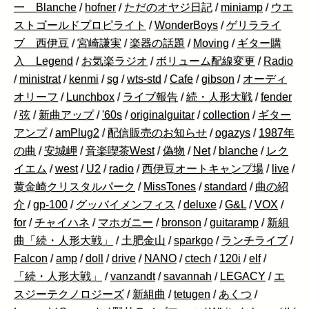
一 Blanche
/
hofner
/
ただのオヤジ日記
/
miniamp
/
ウエ
ストゴールドプロピライト
/
WonderBoys
/
ゲリラライ
ブ 西伊豆
/
宮崎謙実
/
楽器の話題
/
Moving
/
ギター購
入 Legend
/
お気楽ラジオ
/
ボリューム配線変更
/
Radio
/
ministrat
/
kenmi
/
sg
/
wts-std
/
Cafe
/
gibson
/
オーディ
オリーフ
/
Lunchbox
/
ライブ報告
/
続・人形大戦
/
fender
/
弦
/
新曲アップ
/
'60s
/
originalguitar
/
collection
/
ギター
アンプ
/
amPlug2
/
配信販売のお知らせ
/
ogazys
/
1987年
の曲
/
安城岬
/
音楽喫茶West
/
偽物
/
Net
/
blanche
/
レク
イエム
/
west
/
U2
/
radio
/
西伊豆オートキャンプ場
/
live
/
黄金崎クリスタルパーク
/
MissTones
/
standard
/
曲の紹
介
/
gp-100
/
グッバイメンフィス
/
deluxe
/
G&L
/
VOX
/
for
/
チャイハネ
/
マホガニー
/
bronson
/
guitaramp
/
新組
曲「続・人形大戦」
/
土肥金山
/
sparkgo
/
ランチライブ
/
Falcon
/
amp
/
doll
/
drive
/
NANO
/
ctech
/
120i
/
elf
/
「続・人形大戦」
/
vanzandt
/
savannah
/
LEGACY
/
エ
スジーテクノロジーズ
/
新組曲
/
tetugen
/
あくつ
/