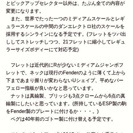
とピックアップセレクター以外は、たぶん全ての内容が
変更になります。
また、世界でたった一つのミディアムスケールとレギ
ュラースケールの中間のダンエレクトロ社のスケールを
採用するシンラインになる予定です。(フレットをツバ出
ししてストレッチしつつ、21フレットに縮小してレギュ
ラーサイズボディーにて対応予定)
フレットは近代的にRが少ないミディアムジャンボフ
レットで、ネックは現行のFenderのように薄くて上から
下まであまり握りが変わらないUシェイプ、平めなパー
フェロー指板が良いかなと思っています。
ナットは真鍮製、ブリッジも3点クロームから6点の真
鍮製にしたいと思っています。(所持しているESP製の駒
をFender製のプレートに付けるか・・・。)
ペグは40年前のゴトー製に付け替える予定です。