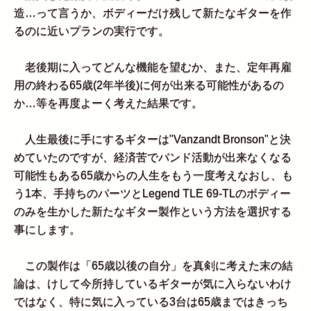
造…って言うか、ボディーだけ残して新たなギターを作
るのに近いプランの実行です。
老後期に入ってどんな機能を望むか、また、定年再雇
用の終わる65歳(2年半後)に何が出来る可能性があるの
か…等を再度よーく考えた結果です。
人生最後に手にするギターは"Vanzandt Bronson"と決
めていたのですが、経済苦でバンド活動が出来なくなる
可能性もある65歳からの人生をもう一度考えなおし、も
う1本、手持ちのパーツとLegend TLE 69-TLのボディー
のみを生かした新たなギター製作という方法を選択する
事にします。
この製作は「65歳以後の自分」を真剣に考えた末の結
論は、けして今所持しているギターが気に入らないわけ
ではなく、特に気に入っている3台は65歳まではきっち