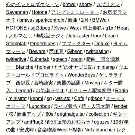
心のイントロダクション
/
bmwd
/
shorty
/
カブリオレ
/
Savannah
/
Hotone
/
アンプシミュレーター
/
お気楽ラジ
オ？
/
bmws
/
sparkcontrolx
/
新曲
/
2月
/
BMWd
/
HOTONE
/
sgt3dpeg
/
Xvive
/
Wax
/
村上泰範
/
g1x
/
Heart
/
ノルマなし
/
無駄話ラジオ
/
telecaster
/
four
/
Lead
/
Stomplab
/
fenderbluesjr
/
エフェクター
/
Deluxe
/
タイム
マシーン
/
Beware
/
西伊豆
/
Gibson
/
twitcasting
/
twitterlive
/
Guitarlab
/
sgtech
/
zoom
/
新曲 阿久津雅
一 Blanche
/
hofner
/
ただのオヤジ日記
/
miniamp
/
ウエ
ストゴールドプロピライト
/
WonderBoys
/
ゲリラライ
ブ 西伊豆
/
宮崎謙実
/
楽器の話題
/
Moving
/
ギター購
入 Legend
/
お気楽ラジオ
/
ボリューム配線変更
/
Radio
/
ministrat
/
kenmi
/
sg
/
wts-std
/
Cafe
/
gibson
/
オーディ
オリーフ
/
Lunchbox
/
ライブ報告
/
続・人形大戦
/
fender
/
弦
/
新曲アップ
/
'60s
/
originalguitar
/
collection
/
ギター
アンプ
/
amPlug2
/
配信販売のお知らせ
/
ogazys
/
1987年
の曲
/
安城岬
/
音楽喫茶West
/
偽物
/
Net
/
blanche
/
レク