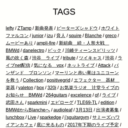
TAGS
lefty
/
ZTamp
/
新曲発表
/
ピーターズシャドウ
/
ホワイト
ファルコン
/
junior
/
izu
/
音人
/
squire
/
Blanche
/
greco
/
ムービーあり
/
ampli-fire
/
新組曲 続・人形大戦
BMWd
/
danelectro
/
ピック
/
川崎ティーンスピリッツ
/
風の吹く森
/
渋谷 ライブ
/
tribute
/
ツイキャス
/
渋谷
/
ラ
イブnet配信
/
気になる vox
/
ネットライブ
/
Attack
/
バ
ンザンド ブロンソン
/
マーリンと赤い竜はユニコーン
を救う
/
Collection
/
positivegrid
/
エフェクター 器材
楽器
/
valeton
/
box
/
320i
/
お気楽ラジオ 辻堂ライブの
お知らせ BMWd
/
264guitars
/
excelence
/
of
/
ライブ
/
武田さん
/
sparkmini
/
エピローグ
/
TLE69-TL
/
edition
/
BMWdからBlancheへ
/
audioleaf
/
3月13日
/
出演者募集
/
lunchbox
/
Live
/
sparkedge
/
j'sguitargym
/
サミーズハワ
イアンカフェ
/
底に光るもの
/
2017年下期のライブ予定
/