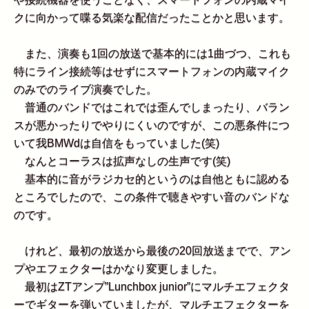
クに向かって喋る気楽な配信だったことかと思います。
また、演奏も1回の放送で基本的には1曲づつ、これも
特にライン接続等はせずにスマートフォンの内蔵マイク
のみでのライブ演奏でした。
普通のバンドではこれでは歪んでしまったり、バラン
スが悪かったりでやりにくいのですが、この悪条件につ
いて我BMWdは自信をもっていました(笑)
なんとコーラスは拡声なしの生声です(笑)
基本的に音がラジカセ的というのは自他ともに認める
ところでしたので、この条件で聴きやすい音のバンドな
のです。
けれど、最初の放送から最後の20回放送までで、アン
プやエフェクターはかなり変更しました。
最初はZTアンプ”Lunchbox junior”にマルチエフェクタ
ーでギターを弾いていましたが、マルチエフェクターを