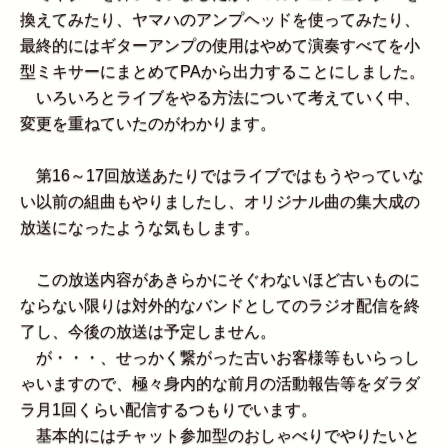
換えてみたり、ヤマハのアンプヘッドを使ってみたり、
最終的にはギターアンプの使用はやめて演奏すべてを小
型ミキサーにまとめてPAから出力することにしました。
いろいろとライブをやる方法について考えていく中、
変更を重ねていたのがわかります。
第16～17回放送あたりではライブではもうやっていな
い以前の組曲もやりましたし、オリジナル曲の集大成の
放送になったような気もします。
この放送内容があきらかにそぐわないほど古いものに
ならない限りは対外的なバンドとしてのラジオ配信を終
了し、今後の放送は予定しません。
が・・・、せっかく繋がった古いお客様等もいらっし
ゃいますので、極々身内的な前月の活動報告等をダラダ
ラ月1回くらい配信するつもりでいます。
基本的にはチャット参加型のおしゃべりでやりたいと