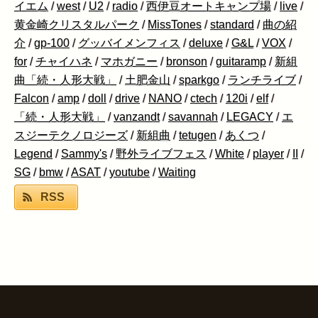
イエム
/
west
/
U2
/
radio
/
西伊豆オートキャンプ場
/
live
/
黄金崎クリスタルパーク
/
MissTones
/
standard
/
曲の紹
介
/
gp-100
/
グッバイメンフィス
/
deluxe
/
G&L
/
VOX
/
for
/
チャイハネ
/
マホガニー
/
bronson
/
guitaramp
/
新組
曲「続・人形大戦」
/
土肥金山
/
sparkgo
/
ランチライブ
/
Falcon
/
amp
/
doll
/
drive
/
NANO
/
ctech
/
120i
/
elf
/
「続・人形大戦」
/
vanzandt
/
savannah
/
LEGACY
/
エ
スジーテクノロジーズ
/
新組曲
/
tetugen
/
あくつ
/
Legend
/
Sammy's
/
野外ライブフェス
/
White
/
player
/
II
/
SG
/
bmw
/
ASAT
/
youtube
/
Waiting
RSS