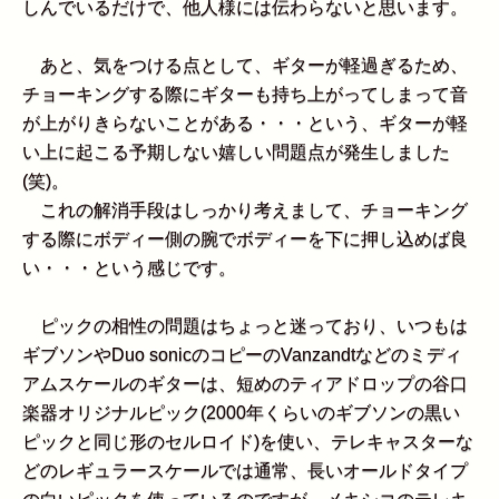
しんでいるだけで、他人様には伝わらないと思います。
あと、気をつける点として、ギターが軽過ぎるため、
チョーキングする際にギターも持ち上がってしまって音
が上がりきらないことがある・・・という、ギターが軽
い上に起こる予期しない嬉しい問題点が発生しました
(笑)。
これの解消手段はしっかり考えまして、チョーキング
する際にボディー側の腕でボディーを下に押し込めば良
い・・・という感じです。
ピックの相性の問題はちょっと迷っており、いつもは
ギブソンやDuo sonicのコピーのVanzandtなどのミディ
アムスケールのギターは、短めのティアドロップの谷口
楽器オリジナルピック(2000年くらいのギブソンの黒い
ピックと同じ形のセルロイド)を使い、テレキャスターな
どのレギュラースケールでは通常、長いオールドタイプ