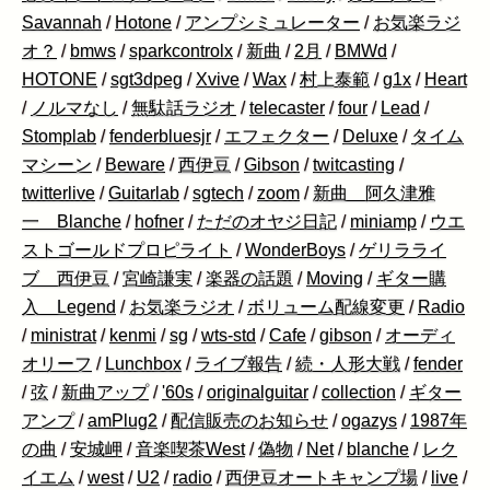
Savannah
/
Hotone
/
アンプシミュレーター
/
お気楽ラジ
オ？
/
bmws
/
sparkcontrolx
/
新曲
/
2月
/
BMWd
/
HOTONE
/
sgt3dpeg
/
Xvive
/
Wax
/
村上泰範
/
g1x
/
Heart
/
ノルマなし
/
無駄話ラジオ
/
telecaster
/
four
/
Lead
/
Stomplab
/
fenderbluesjr
/
エフェクター
/
Deluxe
/
タイム
マシーン
/
Beware
/
西伊豆
/
Gibson
/
twitcasting
/
twitterlive
/
Guitarlab
/
sgtech
/
zoom
/
新曲 阿久津雅
一 Blanche
/
hofner
/
ただのオヤジ日記
/
miniamp
/
ウエ
ストゴールドプロピライト
/
WonderBoys
/
ゲリラライ
ブ 西伊豆
/
宮崎謙実
/
楽器の話題
/
Moving
/
ギター購
入 Legend
/
お気楽ラジオ
/
ボリューム配線変更
/
Radio
/
ministrat
/
kenmi
/
sg
/
wts-std
/
Cafe
/
gibson
/
オーディ
オリーフ
/
Lunchbox
/
ライブ報告
/
続・人形大戦
/
fender
/
弦
/
新曲アップ
/
'60s
/
originalguitar
/
collection
/
ギター
アンプ
/
amPlug2
/
配信販売のお知らせ
/
ogazys
/
1987年
の曲
/
安城岬
/
音楽喫茶West
/
偽物
/
Net
/
blanche
/
レク
イエム
/
west
/
U2
/
radio
/
西伊豆オートキャンプ場
/
live
/