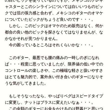
の白いピックを使っているのですが、メキシコのテレキ
ャスターとこのシンラインについては白いいつものピッ
クでは弦の張力感と合わず、メキシコのギターのオマケ
についていたピックがちょうど良いのです・・・。
しかし、このピックはオマケのため販売はなく、何か
都合の良い他のピックを探さなくてはなりませんが、な
かなかそれが見つかりません。
今の困っているところはそれくらいかな・・・。
このギター、最悪でも腰の痛みの一時しのぎになれ
ば・・・程度に思っていましたが、限界値の低い中での
コントロールの楽しさや、この極端な軽さと扱いやすさ
はとても魅力的で、案外永い付き合いのギターになりそ
うな気がしてきました。
もしそうなったなら、やっぱりペグはスピードタイプ
に変更し、ナットはブラスに変えたいなぁ・・・。
この金額のギターにお金をかけるのは野暮だと思いつ