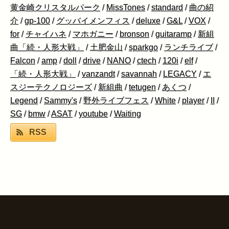
黄金崎クリスタルパーク
/
MissTones
/
standard
/
曲の紹
介
/
gp-100
/
グッバイメンフィス
/
deluxe
/
G&L
/
VOX
/
for
/
チャイハネ
/
マホガニー
/
bronson
/
guitaramp
/
新組
曲「続・人形大戦」
/
土肥金山
/
sparkgo
/
ランチライブ
/
Falcon
/
amp
/
doll
/
drive
/
NANO
/
ctech
/
120i
/
elf
/
「続・人形大戦」
/
vanzandt
/
savannah
/
LEGACY
/
エ
スジーテクノロジーズ
/
新組曲
/
tetugen
/
あくつ
/
Legend
/
Sammy's
/
野外ライブフェス
/
White
/
player
/
II
/
SG
/
bmw
/
ASAT
/
youtube
/
Waiting
RSS