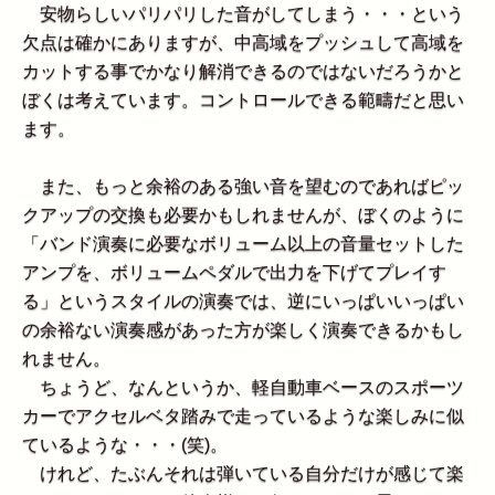
安物らしいパリパリした音がしてしまう・・・という
欠点は確かにありますが、中高域をプッシュして高域を
カットする事でかなり解消できるのではないだろうかと
ぼくは考えています。コントロールできる範疇だと思い
ます。
また、もっと余裕のある強い音を望むのであればピッ
クアップの交換も必要かもしれませんが、ぼくのように
「バンド演奏に必要なボリューム以上の音量セットした
アンプを、ボリュームペダルで出力を下げてプレイす
る」というスタイルの演奏では、逆にいっぱいいっぱい
の余裕ない演奏感があった方が楽しく演奏できるかもし
れません。
ちょうど、なんというか、軽自動車ベースのスポーツ
カーでアクセルベタ踏みで走っているような楽しみに似
ているような・・・(笑)。
けれど、たぶんそれは弾いている自分だけが感じて楽