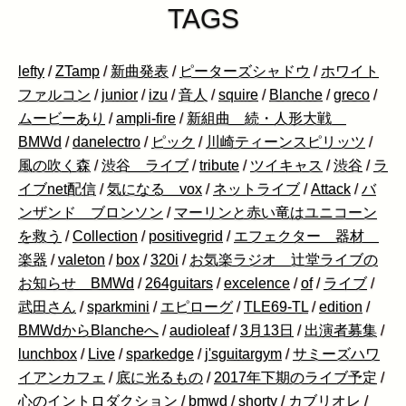
TAGS
lefty
/
ZTamp
/
新曲発表
/
ピーターズシャドウ
/
ホワイト
ファルコン
/
junior
/
izu
/
音人
/
squire
/
Blanche
/
greco
/
ムービーあり
/
ampli-fire
/
新組曲 続・人形大戦
BMWd
/
danelectro
/
ピック
/
川崎ティーンスピリッツ
/
風の吹く森
/
渋谷 ライブ
/
tribute
/
ツイキャス
/
渋谷
/
ラ
イブnet配信
/
気になる vox
/
ネットライブ
/
Attack
/
バ
ンザンド ブロンソン
/
マーリンと赤い竜はユニコーン
を救う
/
Collection
/
positivegrid
/
エフェクター 器材
楽器
/
valeton
/
box
/
320i
/
お気楽ラジオ 辻堂ライブの
お知らせ BMWd
/
264guitars
/
excelence
/
of
/
ライブ
/
武田さん
/
sparkmini
/
エピローグ
/
TLE69-TL
/
edition
/
BMWdからBlancheへ
/
audioleaf
/
3月13日
/
出演者募集
/
lunchbox
/
Live
/
sparkedge
/
j'sguitargym
/
サミーズハワ
イアンカフェ
/
底に光るもの
/
2017年下期のライブ予定
/
心のイントロダクション
/
bmwd
/
shorty
/
カブリオレ
/