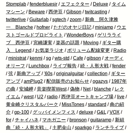
Stomplab
/
fenderbluesjr
/
エフェクター
/
Deluxe
/
タイム
マシーン
/
Beware
/
西伊豆
/
Gibson
/
twitcasting
/
twitterlive
/
Guitarlab
/
sgtech
/
zoom
/
新曲 阿久津雅
一 Blanche
/
hofner
/
ただのオヤジ日記
/
miniamp
/
ウエ
ストゴールドプロピライト
/
WonderBoys
/
ゲリラライ
ブ 西伊豆
/
宮崎謙実
/
楽器の話題
/
Moving
/
ギター購
入 Legend
/
お気楽ラジオ
/
ボリューム配線変更
/
Radio
/
ministrat
/
kenmi
/
sg
/
wts-std
/
Cafe
/
gibson
/
オーディ
オリーフ
/
Lunchbox
/
ライブ報告
/
続・人形大戦
/
fender
/
弦
/
新曲アップ
/
'60s
/
originalguitar
/
collection
/
ギター
アンプ
/
amPlug2
/
配信販売のお知らせ
/
ogazys
/
1987年
の曲
/
安城岬
/
音楽喫茶West
/
偽物
/
Net
/
blanche
/
レク
イエム
/
west
/
U2
/
radio
/
西伊豆オートキャンプ場
/
live
/
黄金崎クリスタルパーク
/
MissTones
/
standard
/
曲の紹
介
/
gp-100
/
グッバイメンフィス
/
deluxe
/
G&L
/
VOX
/
for
/
チャイハネ
/
マホガニー
/
bronson
/
guitaramp
/
新組
曲「続・人形大戦」
/
土肥金山
/
sparkgo
/
ランチライブ
/