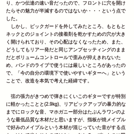
り、かつ伝達の速い音だったので、フロントに穴を開け
たらその魅力が半減するのではないか・・・という点で
した。
しかし、ピックガードを外してみたところ、もともと
ネックとのジョイントの接着剤を乾かすための穴が大き
く開けられており、その心配はなくなったため、また、
どうしてもリア一発だと同じアンプセッティングのまま
だとボリュームコントロールで歪みが抑えきれないた
め、バンドのライブで使うには厳しいところがあったの
で、「今の自分の環境下で使いやすいギターへ」という
ことで、改造を本気で考えた経緯です。
弦の張力がきつめで弾きにくいこのギターですが特別
に軽かったことと(2.9kg)、リアピックアップの暴力的な
までにロックな音、マホガニー部分はたぶんラワンのよ
うな最低品質な木材だと思いますが、指板が焼メイプル
で好みのメイプルという木材が混じっていた音がする点