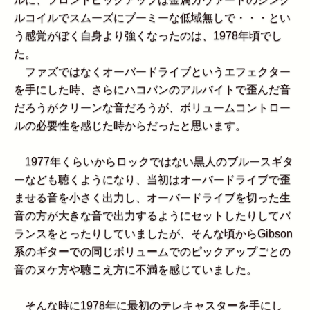
ルコイルでスムーズにブーミーな低域無しで・・・とい
う感覚がぼく自身より強くなったのは、1978年頃でし
た。
ファズではなくオーバードライブというエフェクター
を手にした時、さらにハコバンのアルバイトで歪んだ音
だろうがクリーンな音だろうが、ボリュームコントロー
ルの必要性を感じた時からだったと思います。
1977年くらいからロックではない黒人のブルースギタ
ーなども聴くようになり、当初はオーバードライブで歪
ませる音を小さく出力し、オーバードライブを切った生
音の方が大きな音で出力するようにセットしたりしてバ
ランスをとったりしていましたが、そんな頃からGibson
系のギターでの同じボリュームでのピックアップごとの
音のヌケ方や聴こえ方に不満を感じていました。
そんな時に1978年に最初のテレキャスターを手にし