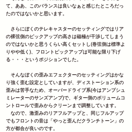
て、ああ、このバランスは良いなぁと感じたところだっ
たのではないかと思います。
さらにぼくのテレキャスターのセッティングではリア
の裸弦側のピックアップの高さは磁極が干渉してしまう
のではないかと思うくらい高くセットし(巻弦側は標準よ
りやや低く)、フロントピックアップは可能な限り下げ
る・・・というポジションでした。
そんなぼくの歪みエフェクターのセッティングはかな
り強く歪む設定としていますが、ディストーション系の
歪みは苦手なため、オーバードライブ系(今はアンプシュ
ミレーターのサンズアンプ)で、ギター側のボリュームコ
ントロールで歪みからクリーンまで調整しています。
なので、激歪みのリアフルアップと、同じフルアップ
でもフロントの音は「やっと歪んだクランチトーン」の
方が都合が良いのです。