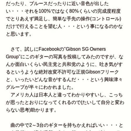
だったり、ブルースだったりに近い音色が出した
い・・・それを100%ではなく80%くらいの完成度程度
でとりあえず満足し、簡単な手先の操作(コントロール)
だけで行えることを望む人・・・という事になるのかな
と思います。
さて、試しにFacebookの"Gibson SG Owners
Group"にこのギターの写真を投稿してみたのですが、な
んか面白いくらい民主党と共和党のように、吐き気がす
るというような絶対改変不許可な正規Gibsonフリーク
と、いったいどんな音がするんだ・・・という興味津々
グループが半々にわかれました。
アメリカ人は日本人と違ってわかりやすいし、こっち
が思ったとおりになってくれるので(たいして自分と変わ
らない思考)助かります。
曲の中で2～3台のギターを持ちかえればいい・・・と