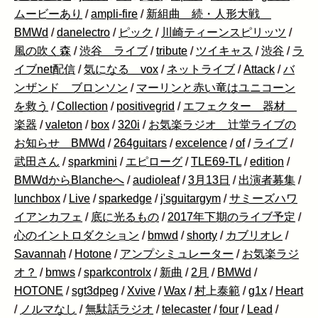
ムービーあり
/
ampli-fire
/
新組曲 続・人形大戦
BMWd
/
danelectro
/
ピック
/
川崎ティーンスピリッツ
/
風の吹く森
/
渋谷 ライブ
/
tribute
/
ツイキャス
/
渋谷
/
ラ
イブnet配信
/
気になる vox
/
ネットライブ
/
Attack
/
バ
ンザンド ブロンソン
/
マーリンと赤い竜はユニコーン
を救う
/
Collection
/
positivegrid
/
エフェクター 器材
楽器
/
valeton
/
box
/
320i
/
お気楽ラジオ 辻堂ライブの
お知らせ BMWd
/
264guitars
/
excelence
/
of
/
ライブ
/
武田さん
/
sparkmini
/
エピローグ
/
TLE69-TL
/
edition
/
BMWdからBlancheへ
/
audioleaf
/
3月13日
/
出演者募集
/
lunchbox
/
Live
/
sparkedge
/
j'sguitargym
/
サミーズハワ
イアンカフェ
/
底に光るもの
/
2017年下期のライブ予定
/
心のイントロダクション
/
bmwd
/
shorty
/
カブリオレ
/
Savannah
/
Hotone
/
アンプシミュレーター
/
お気楽ラジ
オ？
/
bmws
/
sparkcontrolx
/
新曲
/
2月
/
BMWd
/
HOTONE
/
sgt3dpeg
/
Xvive
/
Wax
/
村上泰範
/
g1x
/
Heart
/
ノルマなし
/
無駄話ラジオ
/
telecaster
/
four
/
Lead
/