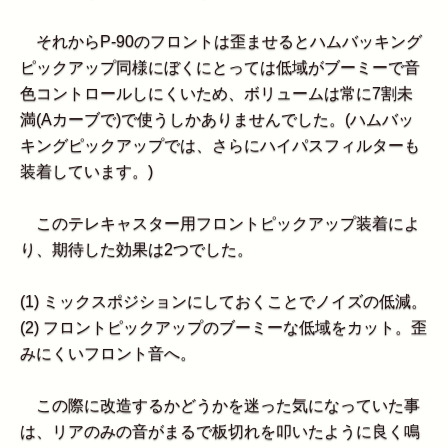
それからP-90のフロントは歪ませるとハムバッキング
ピックアップ同様にぼくにとっては低域がブーミーで音
色コントロールしにくいため、ボリュームは常に7割未
満(Aカーブで)で使うしかありませんでした。(ハムバッ
キングピックアップでは、さらにハイパスフィルターも
装着しています。)
このテレキャスター用フロントピックアップ装着によ
り、期待した効果は2つでした。
(1) ミックスポジションにしておくことでノイズの低減。
(2) フロントピックアップのブーミーな低域をカット。歪
みにくいフロント音へ。
この際に改造するかどうかを迷った気になっていた事
は、リアのみの音がまるで板切れを叩いたように良く鳴