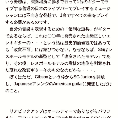
いう発想は、演奏場所に歩きで行って1台のギターでラ
イブする普通の日本のライブバーでプレイするミュージ
シャンには不向きな発想で、1台ですべての曲をプレイ
する必要があるのです。
自分の音楽を表現するための「便利な道具」がギター
であるならば、これは〇〇年に発売された由緒正しいエ
レキギターの・・・という話は歴史的価値観ではあって
も「改変不可」には結びつかない。なぜならば、SGはレ
スポールモデルの新型として「改変されたモデル」であ
り、その後、レスポールモデルの看板の地位を剥奪され
た哀れな改変ギターそのものなのだから・・・。
ぼくはただ、Gibsonという枠からSG Juniorを開放
し、JapaneseアレンジのAmerican guitarに発想しただけ
のこと。
リアピックアップはオールディーでありながらパワフ
ルに、フロントピックアップは金属カヴァードのシング