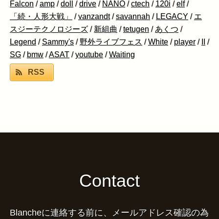
Falcon
/
amp
/
doll
/
drive
/
NANO
/
ctech
/
120i
/
elf
/
「続・人形大戦」
/
vanzandt
/
savannah
/
LEGACY
/
エ
スジーテクノロジーズ
/
新組曲
/
tetugen
/
あくつ
/
Legend
/
Sammy's
/
野外ライブフェス
/
White
/
player
/
II
/
SG
/
bmw
/
ASAT
/
youtube
/
Waiting
RSS
Contact
Blancheに連絡する前に、メールアドレス確認の為