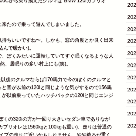
Cから乗り換えたクルマは"BMW 120iカブリオ
20
20
来たので乗って遊んでしまいました。
20
持ちいいですね〜。しかも、窓の角度とか良く出来
20
込んで暖かい)。
20
、ぼくみたいに運転していてすぐ眠くなるような人
然、居眠りの多い村上にも(笑)。
20
20
造以後のクルマならば170馬力で今のぼくのクルマと
音が以前の120iと同じような気がするので156馬
20
が以前乗っていたハッチバックの120iと同じエンジ
20
20
くの320iの方が一回り大きいセダン車でありなが
20
iカブリオレは1560kgと100kgも重い)、走りは普通の
タイプの走りに近いかもしれません。やや後ろが重く