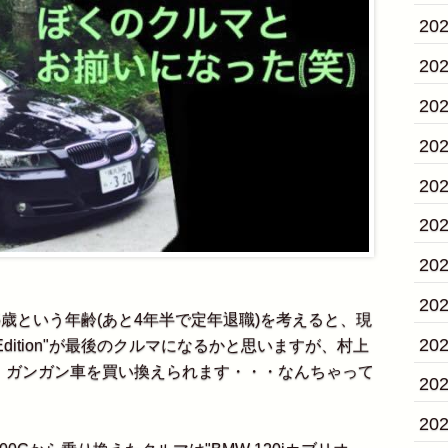
20
20
20
20
20
20
20
20
歳という年齢(あと4年半で定年退職)を考えると、現
20
nce Edition"が最後のクルマになるかと思いますが、村上
、ガンガン車を買い換えられます・・・なんちゃって
20
20