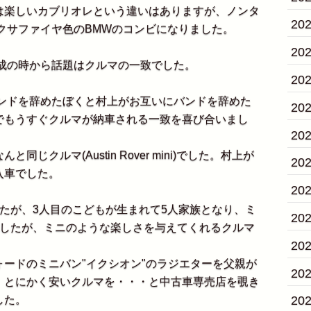
楽しいカブリオレという違いはありますが、ノンタ
20
ックサファイヤ色のBMWのコンビになりました。
20
結成の時から話題はクルマの一致でした。
20
バンドを辞めたぼくと村上がお互いにバンドを辞めた
20
でもうすぐクルマが納車される一致を喜び合いまし
20
クルマ(Austin Rover mini)でした。村上が
20
入車でした。
20
たが、3人目のこどもが生まれて5人家族となり、ミ
20
ましたが、ミニのような楽しさを与えてくれるクルマ
20
ードのミニバン"イクシオン"のラジエターを父親が
20
、とにかく安いクルマを・・・と中古車専売店を覗き
した。
20