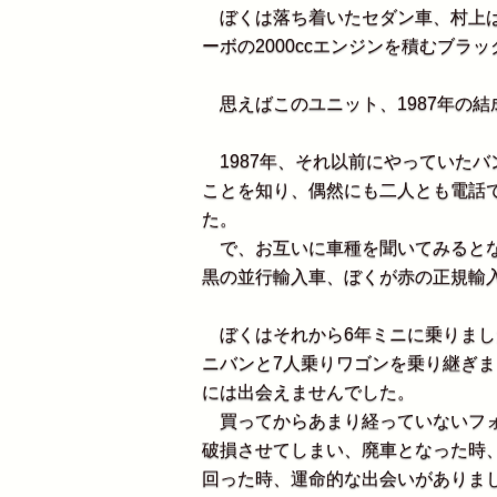
ぼくは落ち着いたセダン車、村上は
ーボの2000ccエンジンを積むブラ
思えばこのユニット、1987年の
1987年、それ以前にやっていた
ことを知り、偶然にも二人とも電話
た。
で、お互いに車種を聞いてみるとなんと同じ
黒の並行輸入車、ぼくが赤の正規輸
ぼくはそれから6年ミニに乗りまし
ニバンと7人乗りワゴンを乗り継ぎ
には出会えませんでした。
買ってからあまり経っていないフォ
破損させてしまい、廃車となった時
回った時、運命的な出会いがありま