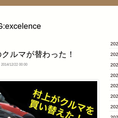
:excelence
20
のクルマが替わった！
20
20
2014/12/22 00:00
20
20
20
20
20