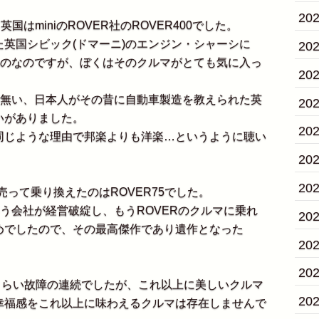
20
はminiのROVER社のROVER400でした。
英国シビック(ドマーニ)のエンジン・シャーシに
20
ものなのですが、ぼくはそのクルマがとても気に入っ
20
は無い、日本人がその昔に自動車製造を教えられた英
20
いがありました。
20
じような理由で邦楽よりも洋楽…というように聴い
20
20
売って乗り換えたのはROVER75でした。
う会社が経営破綻し、もうROVERのクルマに乗れ
20
めでしたので、その最高傑作であり遺作となった
20
。
20
くらい故障の連続でしたが、これ以上に美しいクルマ
20
幸福感をこれ以上に味わえるクルマは存在しませんで