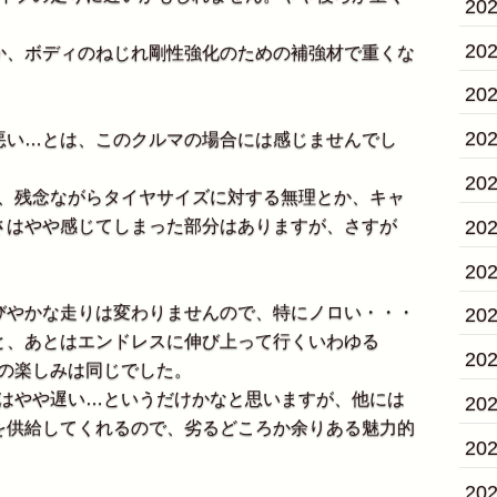
20
20
、ボディのねじれ剛性強化のための補強材で重くな
20
20
い…とは、このクルマの場合には感じませんでし
20
は、残念ながらタイヤサイズに対する無理とか、キャ
さはやや感じてしまった部分はありますが、さすが
20
20
やかな走りは変わりませんので、特にノロい・・・
20
と、あとはエンドレスに伸び上って行くいわゆる
20
」の楽しみは同じでした。
はやや遅い…というだけかなと思いますが、他には
20
を供給してくれるので、劣るどころか余りある魅力的
20
20