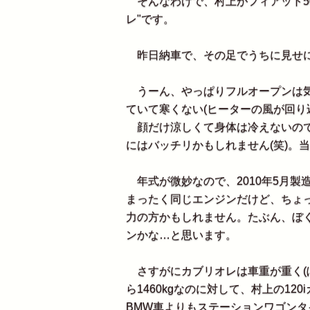
そんなわけで、村上がフィアット500
レ"です。
昨日納車で、その足でうちに見せに
うーん、やっぱりフルオープンは気
ていて寒くない(ヒーターの風が回り
顔だけ涼しくて身体は冷えないので
にはバッチリかもしれません(笑)。当
年式が微妙なので、2010年5月製
まったく同じエンジンだけど、ちょっと
力の方かもしれません。たぶん、ぼく
ンかな…と思います。
さすがにカブリオレは車重が重く(ぼ
ら1460kgなのに対して、村上の120
BMW車よりもステーションワゴン