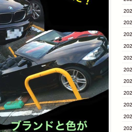
20
20
20
20
20
20
20
20
20
20
20