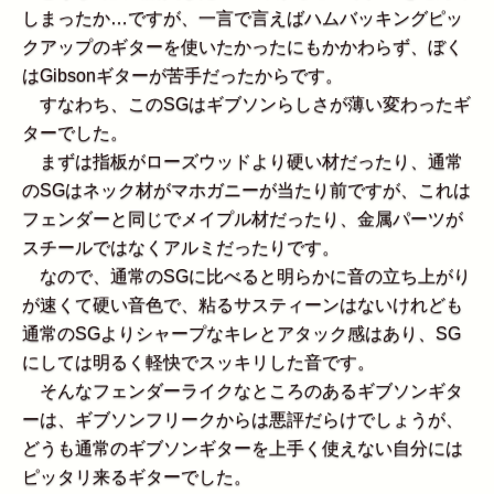
しまったか…ですが、一言で言えばハムバッキングピッ
クアップのギターを使いたかったにもかかわらず、ぼく
はGibsonギターが苦手だったからです。
すなわち、このSGはギブソンらしさが薄い変わったギ
ターでした。
まずは指板がローズウッドより硬い材だったり、通常
のSGはネック材がマホガニーが当たり前ですが、これは
フェンダーと同じでメイプル材だったり、金属パーツが
スチールではなくアルミだったりです。
なので、通常のSGに比べると明らかに音の立ち上がり
が速くて硬い音色で、粘るサスティーンはないけれども
通常のSGよりシャープなキレとアタック感はあり、SG
にしては明るく軽快でスッキリした音です。
そんなフェンダーライクなところのあるギブソンギタ
ーは、ギブソンフリークからは悪評だらけでしょうが、
どうも通常のギブソンギターを上手く使えない自分には
ピッタリ来るギターでした。