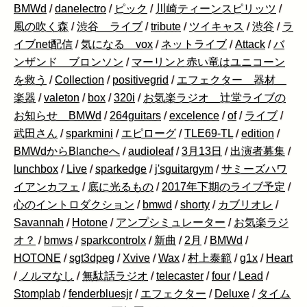
BMWd
/
danelectro
/
ピック
/
川崎ティーンスピリッツ
/
風の吹く森
/
渋谷 ライブ
/
tribute
/
ツイキャス
/
渋谷
/
ラ
イブnet配信
/
気になる vox
/
ネットライブ
/
Attack
/
バ
ンザンド ブロンソン
/
マーリンと赤い竜はユニコーン
を救う
/
Collection
/
positivegrid
/
エフェクター 器材
楽器
/
valeton
/
box
/
320i
/
お気楽ラジオ 辻堂ライブの
お知らせ BMWd
/
264guitars
/
excelence
/
of
/
ライブ
/
武田さん
/
sparkmini
/
エピローグ
/
TLE69-TL
/
edition
/
BMWdからBlancheへ
/
audioleaf
/
3月13日
/
出演者募集
/
lunchbox
/
Live
/
sparkedge
/
j'sguitargym
/
サミーズハワ
イアンカフェ
/
底に光るもの
/
2017年下期のライブ予定
/
心のイントロダクション
/
bmwd
/
shorty
/
カブリオレ
/
Savannah
/
Hotone
/
アンプシミュレーター
/
お気楽ラジ
オ？
/
bmws
/
sparkcontrolx
/
新曲
/
2月
/
BMWd
/
HOTONE
/
sgt3dpeg
/
Xvive
/
Wax
/
村上泰範
/
g1x
/
Heart
/
ノルマなし
/
無駄話ラジオ
/
telecaster
/
four
/
Lead
/
Stomplab
/
fenderbluesjr
/
エフェクター
/
Deluxe
/
タイム