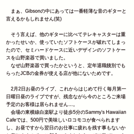
まぁ、Gibsonの中にあっては一番軽薄な音のギターと
言えるかもしれません(笑)
そう言えば、他のギターに比べてテレキャスターは重
かったせいか、使っていたソフトケースが破れてしまっ
たので、セミハードケースに近いデザインのソフトケー
スを山野楽器で買いました。
なぜ山野楽器で買ったかというと、定年退職餞別でも
らったJCBの金券が使える店が他にないためです。
2月2日お昼のライブ、これからはじめて行く毎月第一
日曜日昼のライブですが、残念ながら今のところご来場
予定のお客様は居られません…。
会場の東横線白楽駅より徒歩5分のSammy's Hawaiian
Cafeでは、500円で美味しいロコモコが食べられます
し、お昼ですから翌日のお仕事に疲れを残す事もないか