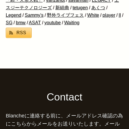
「続・人形大戦」
/
vanzandt
/
savannah
/
LEGACY
/
エ
スジーテクノロジーズ
/
新組曲
/
tetugen
/
あくつ
/
Legend
/
Sammy's
/
野外ライブフェス
/
White
/
player
/
II
/
SG
/
bmw
/
ASAT
/
youtube
/
Waiting
RSS
Contact
Blancheに連絡する前に、メールアドレス確認の為
にこちらからメールをお送りいたします。メール