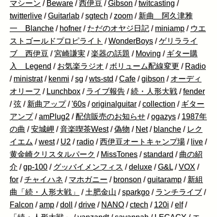
マシーン
/
Beware
/
西伊豆
/
Gibson
/
twitcasting
/
twitterlive
/
Guitarlab
/
sgtech
/
zoom
/
新曲 阿久津雅
一 Blanche
/
hofner
/
ただのオヤジ日記
/
miniamp
/
ウエ
ストゴールドプロピライト
/
WonderBoys
/
ゲリラライ
ブ 西伊豆
/
宮崎謙実
/
楽器の話題
/
Moving
/
ギター購
入 Legend
/
お気楽ラジオ
/
ボリューム配線変更
/
Radio
/
ministrat
/
kenmi
/
sg
/
wts-std
/
Cafe
/
gibson
/
オーディ
オリーフ
/
Lunchbox
/
ライブ報告
/
続・人形大戦
/
fender
/
弦
/
新曲アップ
/
'60s
/
originalguitar
/
collection
/
ギター
アンプ
/
amPlug2
/
配信販売のお知らせ
/
ogazys
/
1987年
の曲
/
安城岬
/
音楽喫茶West
/
偽物
/
Net
/
blanche
/
レク
イエム
/
west
/
U2
/
radio
/
西伊豆オートキャンプ場
/
live
/
黄金崎クリスタルパーク
/
MissTones
/
standard
/
曲の紹
介
/
gp-100
/
グッバイメンフィス
/
deluxe
/
G&L
/
VOX
/
for
/
チャイハネ
/
マホガニー
/
bronson
/
guitaramp
/
新組
曲「続・人形大戦」
/
土肥金山
/
sparkgo
/
ランチライブ
/
Falcon
/
amp
/
doll
/
drive
/
NANO
/
ctech
/
120i
/
elf
/