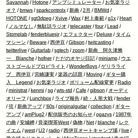
Savannah
/
Hotone
/
アンプシミュレーター
/
お気楽ラジ
オ？
/
bmws
/
sparkcontrolx
/
新曲
/
2月
/
BMWd
/
HOTONE
/
sgt3dpeg
/
Xvive
/
Wax
/
村上泰範
/
g1x
/
Heart
/
ノルマなし
/
無駄話ラジオ
/
telecaster
/
four
/
Lead
/
Stomplab
/
fenderbluesjr
/
エフェクター
/
Deluxe
/
タイム
マシーン
/
Beware
/
西伊豆
/
Gibson
/
twitcasting
/
twitterlive
/
Guitarlab
/
sgtech
/
zoom
/
新曲 阿久津雅
一 Blanche
/
hofner
/
ただのオヤジ日記
/
miniamp
/
ウエ
ストゴールドプロピライト
/
WonderBoys
/
ゲリラライ
ブ 西伊豆
/
宮崎謙実
/
楽器の話題
/
Moving
/
ギター購
入 Legend
/
お気楽ラジオ
/
ボリューム配線変更
/
Radio
/
ministrat
/
kenmi
/
sg
/
wts-std
/
Cafe
/
gibson
/
オーディ
オリーフ
/
Lunchbox
/
ライブ報告
/
続・人形大戦
/
fender
/
弦
/
新曲アップ
/
'60s
/
originalguitar
/
collection
/
ギター
アンプ
/
amPlug2
/
配信販売のお知らせ
/
ogazys
/
1987年
の曲
/
安城岬
/
音楽喫茶West
/
偽物
/
Net
/
blanche
/
レク
イエム
/
west
/
U2
/
radio
/
西伊豆オートキャンプ場
/
live
/