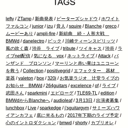
TAGS
lefty
/
ZTamp
/
新曲発表
/
ピーターズシャドウ
/
ホワイト
ファルコン
/
junior
/
izu
/
音人
/
squire
/
Blanche
/
greco
/
ムービーあり
/
ampli-fire
/
新組曲 続・人形大戦
BMWd
/
danelectro
/
ピック
/
川崎ティーンスピリッツ
/
風の吹く森
/
渋谷 ライブ
/
tribute
/
ツイキャス
/
渋谷
/
ラ
イブnet配信
/
気になる vox
/
ネットライブ
/
Attack
/
バ
ンザンド ブロンソン
/
マーリンと赤い竜はユニコーン
を救う
/
Collection
/
positivegrid
/
エフェクター 器材
楽器
/
valeton
/
box
/
320i
/
お気楽ラジオ 辻堂ライブの
お知らせ BMWd
/
264guitars
/
excelence
/
of
/
ライブ
/
武田さん
/
sparkmini
/
エピローグ
/
TLE69-TL
/
edition
/
BMWdからBlancheへ
/
audioleaf
/
3月13日
/
出演者募集
/
lunchbox
/
Live
/
sparkedge
/
j'sguitargym
/
サミーズハワ
イアンカフェ
/
底に光るもの
/
2017年下期のライブ予定
/
心のイントロダクション
/
bmwd
/
shorty
/
カブリオレ
/