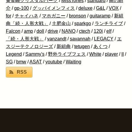
黄金崎クリスタルパーク
/
MissTones
/
standard
/
曲の紹
介
/
gp-100
/
グッバイメンフィス
/
deluxe
/
G&L
/
VOX
/
for
/
チャイハネ
/
マホガニー
/
bronson
/
guitaramp
/
新組
曲「続・人形大戦」
/
土肥金山
/
sparkgo
/
ランチライブ
/
Falcon
/
amp
/
doll
/
drive
/
NANO
/
ctech
/
120i
/
elf
/
「続・人形大戦」
/
vanzandt
/
savannah
/
LEGACY
/
エ
スジーテクノロジーズ
/
新組曲
/
tetugen
/
あくつ
/
Legend
/
Sammy's
/
野外ライブフェス
/
White
/
player
/
II
/
SG
/
bmw
/
ASAT
/
youtube
/
Waiting
RSS