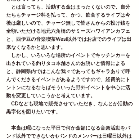
とは言っても、活動する金はまったくないので、自分
たちもチャージ料を払って、かつ、飲食するライブは今
後は厳しいので、チャージ無しで皆さんからの投げ銭を
全額いただける地元六角橋のサミーズハワイアンカフェ
と、西伊豆の音楽喫茶West以外ではお店でのライブは出
来なくなるかと思います。
しかし、いろいろな場所のイベントでキッチンカーを
出されている釣りタコ本舗さんのお誘いと情報による
と、静岡県内ではこんな我々であってもギャラありで呼
んでくださるイベントがあるようですので、経費的にト
ントンになるならばそういった野外イベントを中心に活
動を変更していこうかと考えています。
CDなども現地で販売させていただき、なんとか活動の
黒字化を図りたいです。
本当は暇になった平日で何か金額になる音楽活動をバ
ンド以外でできないか(バンドのメンバーは日曜日以外は