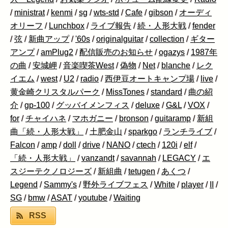
/
ministrat
/
kenmi
/
sg
/
wts-std
/
Cafe
/
gibson
/
オーディ
オリーフ
/
Lunchbox
/
ライブ報告
/
続・人形大戦
/
fender
/
弦
/
新曲アップ
/
'60s
/
originalguitar
/
collection
/
ギター
アンプ
/
amPlug2
/
配信販売のお知らせ
/
ogazys
/
1987年
の曲
/
安城岬
/
音楽喫茶West
/
偽物
/
Net
/
blanche
/
レク
イエム
/
west
/
U2
/
radio
/
西伊豆オートキャンプ場
/
live
/
黄金崎クリスタルパーク
/
MissTones
/
standard
/
曲の紹
介
/
gp-100
/
グッバイメンフィス
/
deluxe
/
G&L
/
VOX
/
for
/
チャイハネ
/
マホガニー
/
bronson
/
guitaramp
/
新組
曲「続・人形大戦」
/
土肥金山
/
sparkgo
/
ランチライブ
/
Falcon
/
amp
/
doll
/
drive
/
NANO
/
ctech
/
120i
/
elf
/
「続・人形大戦」
/
vanzandt
/
savannah
/
LEGACY
/
エ
スジーテクノロジーズ
/
新組曲
/
tetugen
/
あくつ
/
Legend
/
Sammy's
/
野外ライブフェス
/
White
/
player
/
II
/
SG
/
bmw
/
ASAT
/
youtube
/
Waiting
RSS