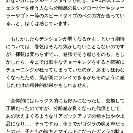
わない方にはクルーソンタイプが向き、2～3台以上エフ
ェクターを使う人なら分離感の良いグローバーやシャー
ラーやゴトー等のスピードタイプのペグの方が合ってい
る…と、ぼくは感じています。
もしかしたらテンションが弱くなるかも…という期待
については、巻弦はそんな気がしないこともないのです
が、裸弦は変わらずで…、巻弦でそう感じるのも、もし
かしたら、今までは派手なチョーキングをすると確実に
チューニングが狂ってしまっていたのが、あまり狂わな
くなったため、気が楽にプレイできるからそのように感
じただけの精神的効果かもしれません。
全体的にはルックス的にも好みになったし、交換して
正解だったのですが、分離感が良くなった代償として、
あの吠えまくるようなリアピックアップの煩さはやや上
品になり…、そうですね…今までがゴジラの吠え声だっ
たのが、子どもの味方とマイルドになったガメラの吠え