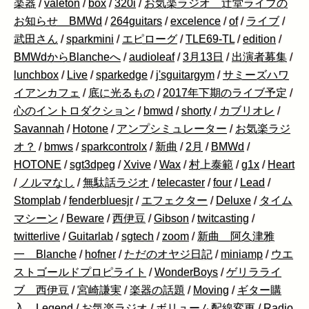
楽器
/
valeton
/
box
/
320i
/
お気楽ラジオ 辻堂ライブの
お知らせ BMWd
/
264guitars
/
excelence
/
of
/
ライブ
/
武田さん
/
sparkmini
/
エピローグ
/
TLE69-TL
/
edition
/
BMWdからBlancheへ
/
audioleaf
/
3月13日
/
出演者募集
/
lunchbox
/
Live
/
sparkedge
/
j'sguitargym
/
サミーズハワ
イアンカフェ
/
底に光るもの
/
2017年下期のライブ予定
/
心のイントロダクション
/
bmwd
/
shorty
/
カブリオレ
/
Savannah
/
Hotone
/
アンプシミュレーター
/
お気楽ラジ
オ？
/
bmws
/
sparkcontrolx
/
新曲
/
2月
/
BMWd
/
HOTONE
/
sgt3dpeg
/
Xvive
/
Wax
/
村上泰範
/
g1x
/
Heart
/
ノルマなし
/
無駄話ラジオ
/
telecaster
/
four
/
Lead
/
Stomplab
/
fenderbluesjr
/
エフェクター
/
Deluxe
/
タイム
マシーン
/
Beware
/
西伊豆
/
Gibson
/
twitcasting
/
twitterlive
/
Guitarlab
/
sgtech
/
zoom
/
新曲 阿久津雅
一 Blanche
/
hofner
/
ただのオヤジ日記
/
miniamp
/
ウエ
ストゴールドプロピライト
/
WonderBoys
/
ゲリラライ
ブ 西伊豆
/
宮崎謙実
/
楽器の話題
/
Moving
/
ギター購
入 Legend
/
お気楽ラジオ
/
ボリューム配線変更
/
Radio