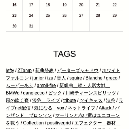
16
17
18
19
20
21
22
23
24
25
26
27
28
29
30
31
1
2
3
4
5
TAGS
lefty
/
ZTamp
/
新曲発表
/
ピーターズシャドウ
/
ホワイト
ファルコン
/
junior
/
izu
/
音人
/
squire
/
Blanche
/
greco
/
ムービーあり
/
ampli-fire
/
新組曲 続・人形大戦
BMWd
/
danelectro
/
ピック
/
川崎ティーンスピリッツ
/
風の吹く森
/
渋谷 ライブ
/
tribute
/
ツイキャス
/
渋谷
/
ラ
イブnet配信
/
気になる vox
/
ネットライブ
/
Attack
/
バ
ンザンド ブロンソン
/
マーリンと赤い竜はユニコーン
を救う
/
Collection
/
positivegrid
/
エフェクター 器材