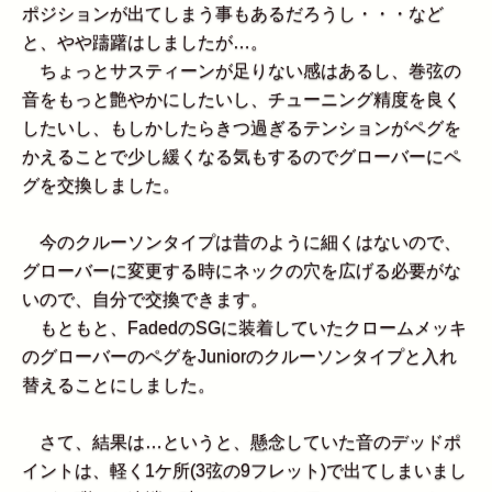
ポジションが出てしまう事もあるだろうし・・・など
と、やや躊躇はしましたが…。
ちょっとサスティーンが足りない感はあるし、巻弦の
音をもっと艶やかにしたいし、チューニング精度を良く
したいし、もしかしたらきつ過ぎるテンションがペグを
かえることで少し緩くなる気もするのでグローバーにペ
グを交換しました。
今のクルーソンタイプは昔のように細くはないので、
グローバーに変更する時にネックの穴を広げる必要がな
いので、自分で交換できます。
もともと、FadedのSGに装着していたクロームメッキ
のグローバーのペグをJuniorのクルーソンタイプと入れ
替えることにしました。
さて、結果は…というと、懸念していた音のデッドポ
イントは、軽く1ケ所(3弦の9フレット)で出てしまいまし