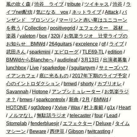
風の吹く森
/
渋谷 ライブ
/
tribute
/
ツイキャス
/
渋谷
/
ラ
イブnet配信
/
気になる vox
/
ネットライブ
/
Attack
/
バ
ンザンド ブロンソン
/
マーリンと赤い竜はユニコーン
を救う
/
Collection
/
positivegrid
/
エフェクター 器材
楽器
/
valeton
/
box
/
320i
/
お気楽ラジオ 辻堂ライブの
お知らせ BMWd
/
264guitars
/
excelence
/
of
/
ライブ
/
武田さん
/
sparkmini
/
エピローグ
/
TLE69-TL
/
edition
/
BMWdからBlancheへ
/
audioleaf
/
3月13日
/
出演者募集
/
lunchbox
/
Live
/
sparkedge
/
j'sguitargym
/
サミーズハワ
イアンカフェ
/
底に光るもの
/
2017年下期のライブ予定
/
心のイントロダクション
/
bmwd
/
shorty
/
カブリオレ
/
Savannah
/
Hotone
/
アンプシミュレーター
/
お気楽ラジ
オ？
/
bmws
/
sparkcontrolx
/
新曲
/
2月
/
BMWd
/
HOTONE
/
sgt3dpeg
/
Xvive
/
Wax
/
村上泰範
/
g1x
/
Heart
/
ノルマなし
/
無駄話ラジオ
/
telecaster
/
four
/
Lead
/
Stomplab
/
fenderbluesjr
/
エフェクター
/
Deluxe
/
タイム
マシーン
/
Beware
/
西伊豆
/
Gibson
/
twitcasting
/