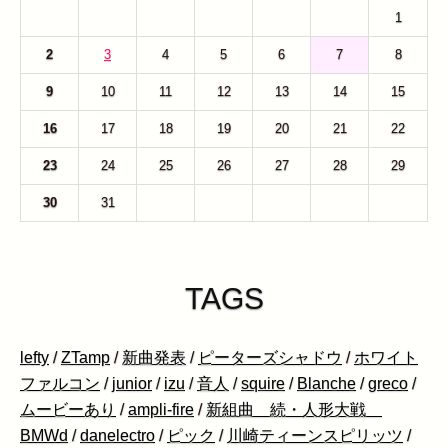
26
27
28
29
30
31
1
2
3
4
5
6
7
8
9
10
11
12
13
14
15
16
17
18
19
20
21
22
23
24
25
26
27
28
29
30
31
1
2
3
4
5
TAGS
lefty
/
ZTamp
/
新曲発表
/
ピーターズシャドウ
/
ホワイト
ファルコン
/
junior
/
izu
/
音人
/
squire
/
Blanche
/
greco
/
ムービーあり
/
ampli-fire
/
新組曲 続・人形大戦
BMWd
/
danelectro
/
ピック
/
川崎ティーンスピリッツ
/