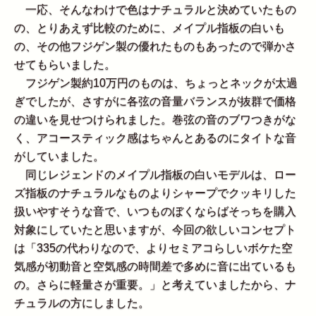
一応、そんなわけで色はナチュラルと決めていたもの
の、とりあえず比較のために、メイプル指板の白いも
の、その他フジゲン製の優れたものもあったので弾かさ
せてもらいました。
フジゲン製約10万円のものは、ちょっとネックが太過
ぎでしたが、さすがに各弦の音量バランスが抜群で価格
の違いを見せつけられました。巻弦の音のブワつきがな
く、アコースティック感はちゃんとあるのにタイトな音
がしていました。
同じレジェンドのメイプル指板の白いモデルは、ロー
ズ指板のナチュラルなものよりシャープでクッキリした
扱いやすそうな音で、いつものぼくならばそっちを購入
対象にしていたと思いますが、今回の欲しいコンセプト
は「335の代わりなので、よりセミアコらしいボケた空
気感が初動音と空気感の時間差で多めに音に出ているも
の。さらに軽量さが重要。」と考えていましたから、ナ
チュラルの方にしました。