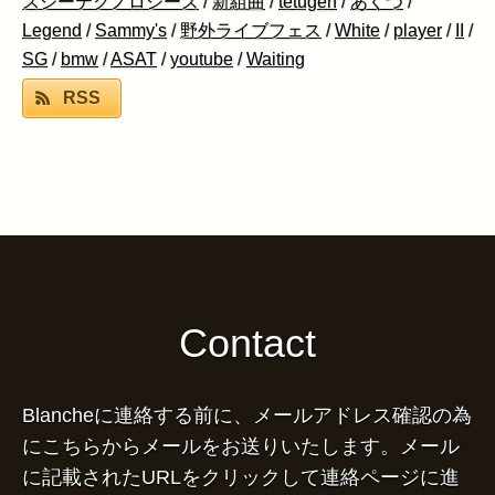
スジーテクノロジーズ
/
新組曲
/
tetugen
/
あくつ
/
Legend
/
Sammy's
/
野外ライブフェス
/
White
/
player
/
II
/
SG
/
bmw
/
ASAT
/
youtube
/
Waiting
RSS
Contact
Blancheに連絡する前に、メールアドレス確認の為
にこちらからメールをお送りいたします。メール
に記載されたURLをクリックして連絡ページに進