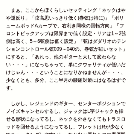
まぁ、ここからぼくらしいセッティング「ネックはや
や逆反り」「弦高思いっきり低く(巻弦は特に)」「ボリ
ュームポッドAカーブで、右利き同様の回転方向」「フ
ロントピックアップは限界まで低く設定・リアは1～2弦
側は高く、5～6弦側は低く設定」「弦はダダリオのテン
ションコントロール弦009～040の、巻弦が細いセット」
にすると、「あれっ、他のギターと大して変わらな
い・・・」になっちゃって、単にクウォリティが低いだ
けじゃん・・・ということになりかねませんが・・・、
少なくとも、多分、ここ半月の腰痛対策にはなるはずで
す。
しかし、レジェンドのギター、センターポジションで
ノイズキャンセルするし、ジャックはL字ジャックも挿
せる形状になってるし、ネックを外さなくてもトラスロ
ッドを回せるようになってるし、フレットはRが少なく