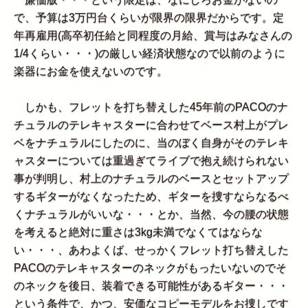
で、予算は3万円台くらいが限界の限界だからです。定
年再雇用(高卒初任給と同程度の月給、賞与はみなさんの
1/4くらい・・・)の厳しい経済状態なので以前のように
楽器にお金を使えないのです。
しかも、フレットを打ち替えした45年前のPACOのナ
チュラルのテレキャスターに合わせてベース村上がプレ
ベをナチュラルにしたのに、当のぼく自身がそのテレキ
ャスターについては重過ぎてライブで抱え続けられない
事が判明し、村上のナチュラルのベースとセットアップ
するギターがなくなったため、ギターを捜すならなるべ
くナチュラルがいいな・・・とか、当然、今の腰の状態
を考えると絶対に重さは3kg未満でなくてはならな
い・・・、あわよくば、せっかくフレット打ち替えした
PACOのテレキャスターのネックがもったいないのでそ
のネックを後日、装着できる可能性があるギター・・・
という条件で、かつ、安価なコピーモデルをお捜しです