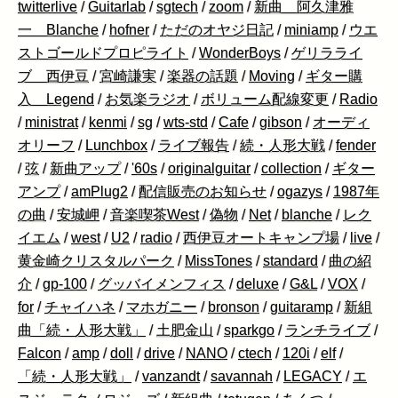
twitterlive
/
Guitarlab
/
sgtech
/
zoom
/
新曲 阿久津雅
一 Blanche
/
hofner
/
ただのオヤジ日記
/
miniamp
/
ウエ
ストゴールドプロピライト
/
WonderBoys
/
ゲリラライ
ブ 西伊豆
/
宮崎謙実
/
楽器の話題
/
Moving
/
ギター購
入 Legend
/
お気楽ラジオ
/
ボリューム配線変更
/
Radio
/
ministrat
/
kenmi
/
sg
/
wts-std
/
Cafe
/
gibson
/
オーディ
オリーフ
/
Lunchbox
/
ライブ報告
/
続・人形大戦
/
fender
/
弦
/
新曲アップ
/
'60s
/
originalguitar
/
collection
/
ギター
アンプ
/
amPlug2
/
配信販売のお知らせ
/
ogazys
/
1987年
の曲
/
安城岬
/
音楽喫茶West
/
偽物
/
Net
/
blanche
/
レク
イエム
/
west
/
U2
/
radio
/
西伊豆オートキャンプ場
/
live
/
黄金崎クリスタルパーク
/
MissTones
/
standard
/
曲の紹
介
/
gp-100
/
グッバイメンフィス
/
deluxe
/
G&L
/
VOX
/
for
/
チャイハネ
/
マホガニー
/
bronson
/
guitaramp
/
新組
曲「続・人形大戦」
/
土肥金山
/
sparkgo
/
ランチライブ
/
Falcon
/
amp
/
doll
/
drive
/
NANO
/
ctech
/
120i
/
elf
/
「続・人形大戦」
/
vanzandt
/
savannah
/
LEGACY
/
エ