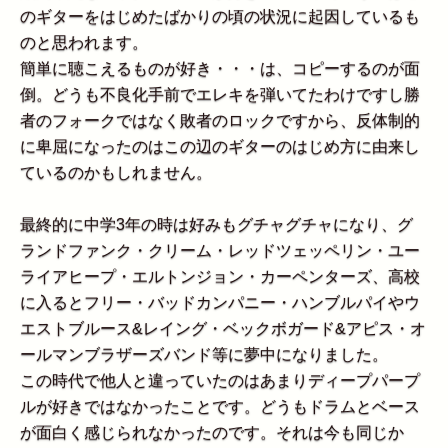
のギターをはじめたばかりの頃の状況に起因しているも
のと思われます。
簡単に聴こえるものが好き・・・は、コピーするのが面
倒。どうも不良化手前でエレキを弾いてたわけですし勝
者のフォークではなく敗者のロックですから、反体制的
に卑屈になったのはこの辺のギターのはじめ方に由来し
ているのかもしれません。
最終的に中学3年の時は好みもグチャグチャになり、グ
ランドファンク・クリーム・レッドツェッペリン・ユー
ライアヒープ・エルトンジョン・カーペンターズ、高校
に入るとフリー・バッドカンパニー・ハンブルパイやウ
エストブルース&レイング・ベックボガード&アピス・オ
ールマンブラザーズバンド等に夢中になりました。
この時代で他人と違っていたのはあまりディープパープ
ルが好きではなかったことです。どうもドラムとベース
が面白く感じられなかったのです。それは今も同じか