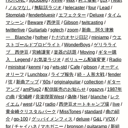
HOTONE
/
sgt3dpeg
/
Xvive
/
Wax
/
村上泰範
/
g1x
/
Heart
/
ノルマなし
/
無駄話ラジオ
/
telecaster
/
four
/
Lead
/
Stomplab
/
fenderbluesjr
/
エフェクター
/
Deluxe
/
タイム
マシーン
/
Beware
/
西伊豆
/
Gibson
/
twitcasting
/
twitterlive
/
Guitarlab
/
sgtech
/
zoom
/
新曲 阿久津雅
一 Blanche
/
hofner
/
ただのオヤジ日記
/
miniamp
/
ウエ
ストゴールドプロピライト
/
WonderBoys
/
ゲリラライ
ブ 西伊豆
/
宮崎謙実
/
楽器の話題
/
Moving
/
ギター購
入 Legend
/
お気楽ラジオ
/
ボリューム配線変更
/
Radio
/
ministrat
/
kenmi
/
sg
/
wts-std
/
Cafe
/
gibson
/
オーディ
オリーフ
/
Lunchbox
/
ライブ報告
/
続・人形大戦
/
fender
/
弦
/
新曲アップ
/
'60s
/
originalguitar
/
collection
/
ギター
アンプ
/
amPlug2
/
配信販売のお知らせ
/
ogazys
/
1987年
の曲
/
安城岬
/
音楽喫茶West
/
偽物
/
Net
/
blanche
/
レク
イエム
/
west
/
U2
/
radio
/
西伊豆オートキャンプ場
/
live
/
黄金崎クリスタルパーク
/
MissTones
/
standard
/
曲の紹
介
/
gp-100
/
グッバイメンフィス
/
deluxe
/
G&L
/
VOX
/
for
/
チャイハネ
/
マホガニー
/
bronson
/
guitaramp
/
新組