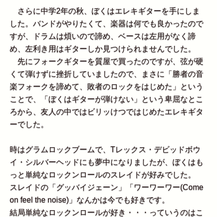
さらに中学2年の秋、ぼくはエレキギターを手にしま
した。バンドがやりたくて、楽器は何でも良かったので
すが、ドラムは煩いので諦め、ベースは左用がなく諦
め、左利き用はギターしか見つけられませんでした。
先にフォークギターを質屋で買ったのですが、弦が硬
くて弾けずに挫折していましたので、まさに「勝者の音
楽フォークを諦めて、敗者のロックをはじめた」という
ことで、「ぼくはギターが弾けない」という卑屈なとこ
ろから、友人の中ではビリッけつではじめたエレキギタ
ーでした。
時はグラムロックブームで、Tレックス・デビッドボウ
イ・シルバーヘッドにも夢中になりましたが、ぼくはも
っと単純なロックンロールのスレイドが好みでした。
スレイドの「グッバイジェーン」「ワーワーワー(Come
on feel the noise)」なんかは今でも好きです。
結局単純なロックンロールが好き・・・っていうのはこ