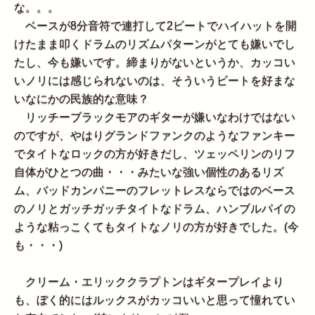
な。。。
ベースが8分音符で連打して2ビートでハイハットを開
けたまま叩くドラムのリズムパターンがとても嫌いでし
たし、今も嫌いです。締まりがないというか、カッコい
いノリには感じられないのは、そういうビートを好まな
いなにかの民族的な意味？
リッチーブラックモアのギターが嫌いなわけではない
のですが、やはりグランドファンクのようなファンキー
でタイトなロックの方が好きだし、ツェッペリンのリフ
自体がひとつの曲・・・みたいな強い個性のあるリズ
ム、バッドカンパニーのフレットレスならではのベース
のノリとガッチガッチタイトなドラム、ハンブルパイの
ような粘っこくてもタイトなノリの方が好きでした。(今
も・・・)
クリーム・エリッククラプトンはギタープレイより
も、ぼく的にはルックスがカッコいいと思って憧れてい