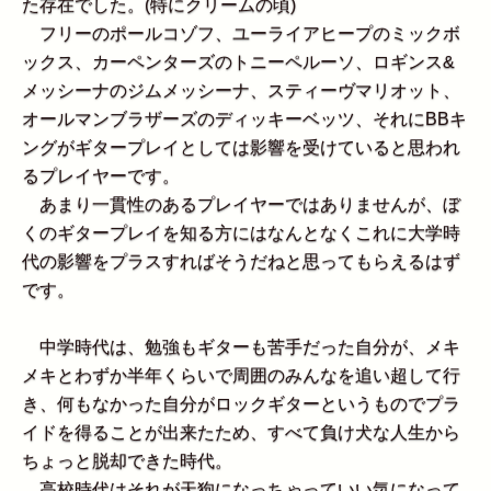
た存在でした。(特にクリームの頃)
フリーのポールコゾフ、ユーライアヒープのミックボ
ックス、カーペンターズのトニーペルーソ、ロギンス&
メッシーナのジムメッシーナ、スティーヴマリオット、
オールマンブラザーズのディッキーベッツ、それにBBキ
ングがギタープレイとしては影響を受けていると思われ
るプレイヤーです。
あまり一貫性のあるプレイヤーではありませんが、ぼ
くのギタープレイを知る方にはなんとなくこれに大学時
代の影響をプラスすればそうだねと思ってもらえるはず
です。
中学時代は、勉強もギターも苦手だった自分が、メキ
メキとわずか半年くらいで周囲のみんなを追い超して行
き、何もなかった自分がロックギターというものでプラ
イドを得ることが出来たため、すべて負け犬な人生から
ちょっと脱却できた時代。
高校時代はそれが天狗になっちゃっていい気になって