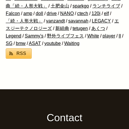
曲「続・人形大戦」
/
土肥金山
/
sparkgo
/
ランチライブ
/
Falcon
/
amp
/
doll
/
drive
/
NANO
/
ctech
/
120i
/
elf
/
「続・人形大戦」
/
vanzandt
/
savannah
/
LEGACY
/
エ
スジーテクノロジーズ
/
新組曲
/
tetugen
/
あくつ
/
Legend
/
Sammy's
/
野外ライブフェス
/
White
/
player
/
II
/
SG
/
bmw
/
ASAT
/
youtube
/
Waiting
RSS
Contact