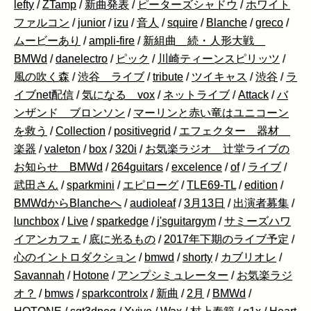
lefty
/
ZTamp
/
新曲発表
/
ピーターズシャドウ
/
ホワイト
ファルコン
/
junior
/
izu
/
音人
/
squire
/
Blanche
/
greco
/
ムービーあり
/
ampli-fire
/
新組曲 続・人形大戦
BMWd
/
danelectro
/
ピック
/
川崎ティーンスピリッツ
/
風の吹く森
/
渋谷 ライブ
/
tribute
/
ツイキャス
/
渋谷
/
ラ
イブnet配信
/
気になる vox
/
ネットライブ
/
Attack
/
バ
ンザンド ブロンソン
/
マーリンと赤い竜はユニコーン
を救う
/
Collection
/
positivegrid
/
エフェクター 器材
楽器
/
valeton
/
box
/
320i
/
お気楽ラジオ 辻堂ライブの
お知らせ BMWd
/
264guitars
/
excelence
/
of
/
ライブ
/
武田さん
/
sparkmini
/
エピローグ
/
TLE69-TL
/
edition
/
BMWdからBlancheへ
/
audioleaf
/
3月13日
/
出演者募集
/
lunchbox
/
Live
/
sparkedge
/
j'sguitargym
/
サミーズハワ
イアンカフェ
/
底に光るもの
/
2017年下期のライブ予定
/
心のイントロダクション
/
bmwd
/
shorty
/
カブリオレ
/
Savannah
/
Hotone
/
アンプシミュレーター
/
お気楽ラジ
オ？
/
bmws
/
sparkcontrolx
/
新曲
/
2月
/
BMWd
/