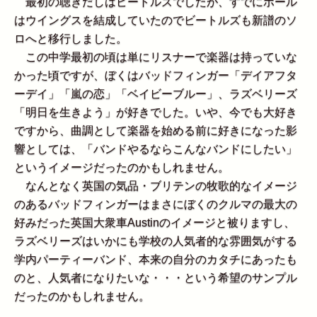
最初の聴きだしはビートルズでしたが、すでにポール
はウイングスを結成していたのでビートルズも新譜のソ
ロへと移行しました。
この中学最初の頃は単にリスナーで楽器は持っていな
かった頃ですが、ぼくはバッドフィンガー「デイアフタ
ーデイ」「嵐の恋」「ベイビーブルー」、ラズベリーズ
「明日を生きよう」が好きでした。いや、今でも大好き
ですから、曲調として楽器を始める前に好きになった影
響としては、「バンドやるならこんなバンドにしたい」
というイメージだったのかもしれません。
なんとなく英国の気品・ブリテンの牧歌的なイメージ
のあるバッドフィンガーはまさにぼくのクルマの最大の
好みだった英国大衆車Austinのイメージと被りますし、
ラズベリーズはいかにも学校の人気者的な雰囲気がする
学内パーティーバンド、本来の自分のカタチにあったも
のと、人気者になりたいな・・・という希望のサンプル
だったのかもしれません。