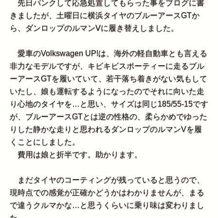
先日パンクして応急処置してもらった事をブログに書
きましたが、土曜日に横浜タイヤのブルーアースGTか
ら、ダンロップのルマンⅤに履き替えしました。
愛車のVolkswagen UP!は、海外の軽自動車とも言える
非力なモデルですが、キビキビスポーティーに走るブル
ーアースGTを履いていて、若干落ち着きがない気もして
いたし、娘も運転するようになったのでそれに向いた走
り心地のタイヤを…と思い、サイズは同じ185/55-15です
が、ブルーアースGTとは逆の性格の、柔らかめでゆった
りした静かな走りと思われるダンロップのルマンVを履
くことにしました。
費用は娘と折半です。助かります。
まだタイヤのコーティングが残っていると思うので、
現時点での感覚が正確かどうかはわかりませんが、まる
で違うクルマかな…と思うくらいに乗り味は変わりまし
た。