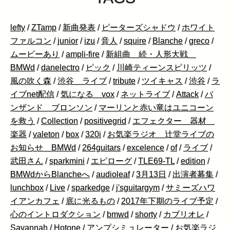
lefty
/
ZTamp
/
新曲発表
/
ピーターズシャドウ
/
ホワイト
ファルコン
/
junior
/
izu
/
音人
/
squire
/
Blanche
/
greco
/
ムービーあり
/
ampli-fire
/
新組曲 続・人形大戦
BMWd
/
danelectro
/
ピック
/
川崎ティーンスピリッツ
/
風の吹く森
/
渋谷 ライブ
/
tribute
/
ツイキャス
/
渋谷
/
ラ
イブnet配信
/
気になる vox
/
ネットライブ
/
Attack
/
バ
ンザンド ブロンソン
/
マーリンと赤い竜はユニコーン
を救う
/
Collection
/
positivegrid
/
エフェクター 器材
楽器
/
valeton
/
box
/
320i
/
お気楽ラジオ 辻堂ライブの
お知らせ BMWd
/
264guitars
/
excelence
/
of
/
ライブ
/
武田さん
/
sparkmini
/
エピローグ
/
TLE69-TL
/
edition
/
BMWdからBlancheへ
/
audioleaf
/
3月13日
/
出演者募集
/
lunchbox
/
Live
/
sparkedge
/
j'sguitargym
/
サミーズハワ
イアンカフェ
/
底に光るもの
/
2017年下期のライブ予定
/
心のイントロダクション
/
bmwd
/
shorty
/
カブリオレ
/
Savannah
/
Hotone
/
アンプシミュレーター
/
お気楽ラジ