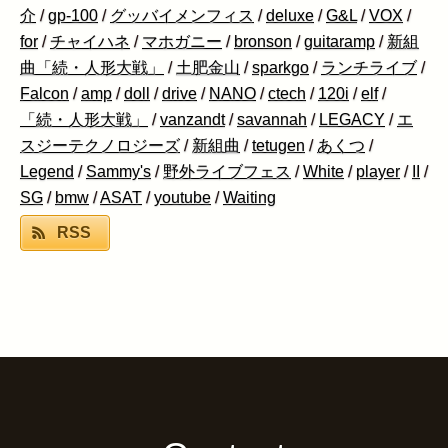
介
/
gp-100
/
グッバイメンフィス
/
deluxe
/
G&L
/
VOX
/
for
/
チャイハネ
/
マホガニー
/
bronson
/
guitaramp
/
新組
曲「続・人形大戦」
/
土肥金山
/
sparkgo
/
ランチライブ
/
Falcon
/
amp
/
doll
/
drive
/
NANO
/
ctech
/
120i
/
elf
/
「続・人形大戦」
/
vanzandt
/
savannah
/
LEGACY
/
エ
スジーテクノロジーズ
/
新組曲
/
tetugen
/
あくつ
/
Legend
/
Sammy's
/
野外ライブフェス
/
White
/
player
/
II
/
SG
/
bmw
/
ASAT
/
youtube
/
Waiting
RSS