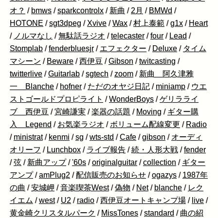
オ？
/
bmws
/
sparkcontrolx
/
新曲
/
2月
/
BMWd
/
HOTONE
/
sgt3dpeg
/
Xvive
/
Wax
/
村上泰範
/
g1x
/
Heart
/
ノルマなし
/
無駄話ラジオ
/
telecaster
/
four
/
Lead
/
Stomplab
/
fenderbluesjr
/
エフェクター
/
Deluxe
/
タイム
マシーン
/
Beware
/
西伊豆
/
Gibson
/
twitcasting
/
twitterlive
/
Guitarlab
/
sgtech
/
zoom
/
新曲 阿久津雅
一 Blanche
/
hofner
/
ただのオヤジ日記
/
miniamp
/
ウエ
ストゴールドプロピライト
/
WonderBoys
/
ゲリラライ
ブ 西伊豆
/
宮崎謙実
/
楽器の話題
/
Moving
/
ギター購
入 Legend
/
お気楽ラジオ
/
ボリューム配線変更
/
Radio
/
ministrat
/
kenmi
/
sg
/
wts-std
/
Cafe
/
gibson
/
オーディ
オリーフ
/
Lunchbox
/
ライブ報告
/
続・人形大戦
/
fender
/
弦
/
新曲アップ
/
'60s
/
originalguitar
/
collection
/
ギター
アンプ
/
amPlug2
/
配信販売のお知らせ
/
ogazys
/
1987年
の曲
/
安城岬
/
音楽喫茶West
/
偽物
/
Net
/
blanche
/
レク
イエム
/
west
/
U2
/
radio
/
西伊豆オートキャンプ場
/
live
/
黄金崎クリスタルパーク
/
MissTones
/
standard
/
曲の紹