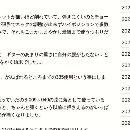
。
20
ットが無いほど削れていて、弾きにくいのとチョー
20
が限界でネックの調整が出来ずハイポジションで多数
20
みで、それをごまかしまやかし最後まで使うつもりだ
20
20
、ギターのあまりの重さに自分の腰がもたない…と
汗をかく始末でした…。
20
20
、がんばれるところまでの335使用という事にしま
20
20
っていたのを009～040の弦に落として使っている
ると、ちゃんと弾くという以前に押さえるのがいっぱ
20
節が痛くなりました。
20
1/7は行けるところまで335で頑張ります。