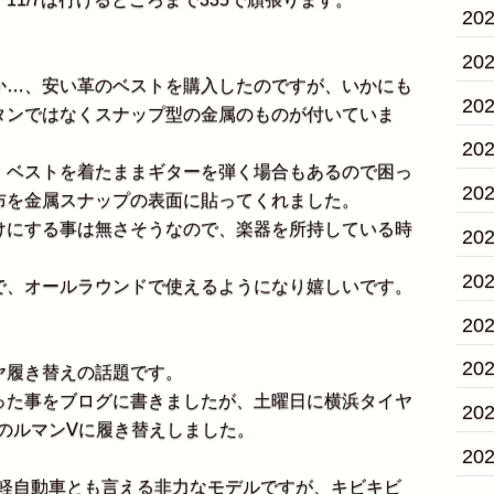
20
20
…、安い革のベストを購入したのですが、いかにも
20
タンではなくスナップ型の金属のものが付いていま
20
ベストを着たままギターを弾く場合もあるので困っ
20
布を金属スナップの表面に貼ってくれました。
にする事は無さそうなので、楽器を所持している時
20
20
、オールラウンドで使えるようになり嬉しいです。
20
20
履き替えの話題です。
た事をブログに書きましたが、土曜日に横浜タイヤ
20
のルマンⅤに履き替えしました。
20
海外の軽自動車とも言える非力なモデルですが、キビキビ