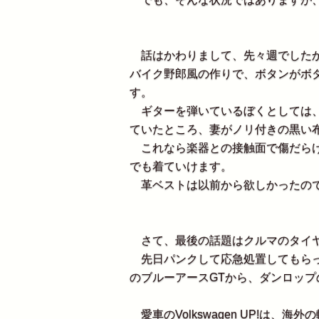
話はかわりまして、先々週でしたか
バイク野郎風の作りで、ボタンがボ
す。
ギターを弾いているぼくとしては、
ていたところ、妻がノリ付きの黒い
これなら楽器との接触面で傷だらけ
でも着ていけます。
革ベストは以前から欲しかったので
さて、最後の話題はクルマのタイヤ
先日パンクして応急処置してもらっ
のブルーアースGTから、ダンロップ
愛車のVolkswagen UP!は、