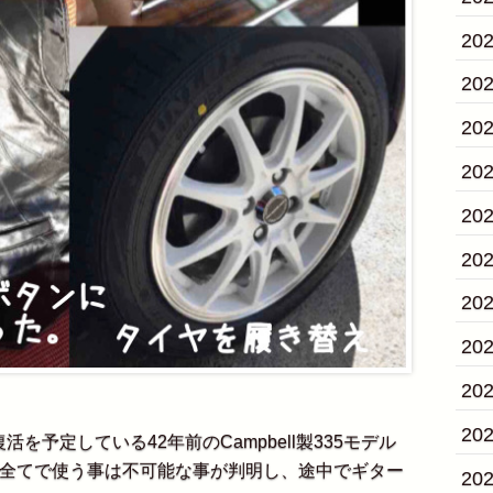
20
20
20
20
20
20
20
20
20
20
予定している42年前のCampbell製335モデル
ジ全てで使う事は不可能な事が判明し、途中でギター
20