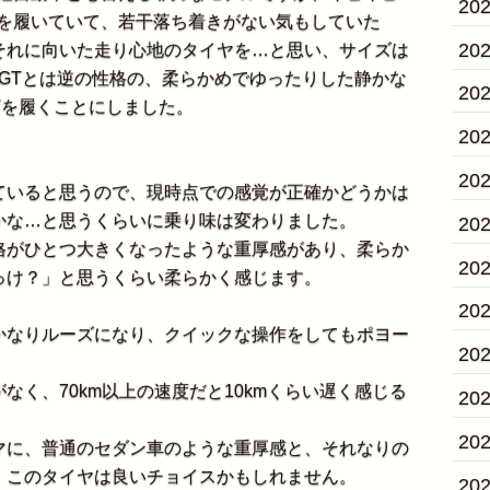
20
Tを履いていて、若干落ち着きがない気もしていた
20
それに向いた走り心地のタイヤを…と思い、サイズは
アースGTとは逆の性格の、柔らかめでゆったりした静かな
20
Vを履くことにしました。
20
。
20
いると思うので、現時点での感覚が正確かどうかは
かな…と思うくらいに乗り味は変わりました。
20
がひとつ大きくなったような重厚感があり、柔らか
20
っけ？」と思うくらい柔らかく感じます。
20
なりルーズになり、クイックな操作をしてもポヨー
20
く、70km以上の速度だと10kmくらい遅く感じる
20
20
に、普通のセダン車のような重厚感と、それなりの
、このタイヤは良いチョイスかもしれません。
20