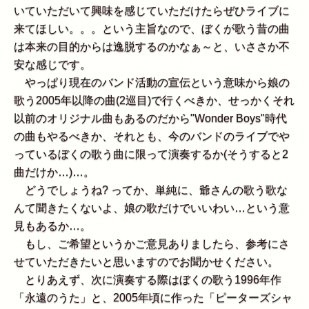
いていただいて興味を感じていただけたらぜひライブに
来てほしい。。。という主旨なので、ぼくが歌う昔の曲
は本来の目的からは逸脱するのかなぁ～と、いささか不
安な感じです。
やっぱり現在のバンド活動の宣伝という意味から娘の
歌う2005年以降の曲(2巡目)で行くべきか、せっかくそれ
以前のオリジナル曲もあるのだから"Wonder Boys"時代
の曲もやるべきか、それとも、今のバンドのライブでや
っているぼくの歌う曲に限って演奏するか(そうすると2
曲だけか…)…。
どうでしょうね? ってか、単純に、爺さんの歌う歌な
んて聞きたくないよ、娘の歌だけでいいわい…という意
見もあるか…。
もし、ご希望というかご意見ありましたら、参考にさ
せていただきたいと思いますのでお聞かせください。
とりあえず、次に演奏する際はぼくの歌う1996年作
「永遠のうた」と、2005年頃に作った「ピーターズシャ