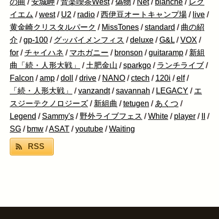
の曲
/
安城岬
/
音楽喫茶West
/
偽物
/
Net
/
blanche
/
レク
イエム
/
west
/
U2
/
radio
/
西伊豆オートキャンプ場
/
live
/
黄金崎クリスタルパーク
/
MissTones
/
standard
/
曲の紹
介
/
gp-100
/
グッバイメンフィス
/
deluxe
/
G&L
/
VOX
/
for
/
チャイハネ
/
マホガニー
/
bronson
/
guitaramp
/
新組
曲「続・人形大戦」
/
土肥金山
/
sparkgo
/
ランチライブ
/
Falcon
/
amp
/
doll
/
drive
/
NANO
/
ctech
/
120i
/
elf
/
「続・人形大戦」
/
vanzandt
/
savannah
/
LEGACY
/
エ
スジーテクノロジーズ
/
新組曲
/
tetugen
/
あくつ
/
Legend
/
Sammy's
/
野外ライブフェス
/
White
/
player
/
II
/
SG
/
bmw
/
ASAT
/
youtube
/
Waiting
RSS