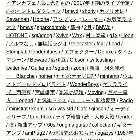
イアンカフェ
/
底に光るもの
/
2017年下期のライブ予定
/
心のイントロダクション
/
bmwd
/
shorty
/
カブリオレ
/
Savannah
/
Hotone
/
アンプシミュレーター
/
お気楽ラジ
オ？
/
bmws
/
sparkcontrolx
/
新曲
/
2月
/
BMWd
/
HOTONE
/
sgt3dpeg
/
Xvive
/
Wax
/
村上泰範
/
g1x
/
Heart
/
ノルマなし
/
無駄話ラジオ
/
telecaster
/
four
/
Lead
/
Stomplab
/
fenderbluesjr
/
エフェクター
/
Deluxe
/
タイム
マシーン
/
Beware
/
西伊豆
/
Gibson
/
twitcasting
/
twitterlive
/
Guitarlab
/
sgtech
/
zoom
/
新曲 阿久津雅
一 Blanche
/
hofner
/
ただのオヤジ日記
/
miniamp
/
ウエ
ストゴールドプロピライト
/
WonderBoys
/
ゲリラライ
ブ 西伊豆
/
宮崎謙実
/
楽器の話題
/
Moving
/
ギター購
入 Legend
/
お気楽ラジオ
/
ボリューム配線変更
/
Radio
/
ministrat
/
kenmi
/
sg
/
wts-std
/
Cafe
/
gibson
/
オーディ
オリーフ
/
Lunchbox
/
ライブ報告
/
続・人形大戦
/
fender
/
弦
/
新曲アップ
/
'60s
/
originalguitar
/
collection
/
ギター
アンプ
/
amPlug2
/
配信販売のお知らせ
/
ogazys
/
1987年