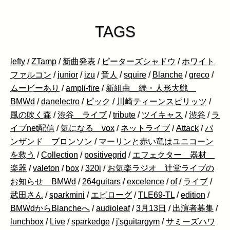
TAGS
lefty
/
ZTamp
/
新曲発表
/
ピーターズシャドウ
/
ホワイト
ファルコン
/
junior
/
izu
/
音人
/
squire
/
Blanche
/
greco
/
ムービーあり
/
ampli-fire
/
新組曲 続・人形大戦
BMWd
/
danelectro
/
ピック
/
川崎ティーンスピリッツ
/
風の吹く森
/
渋谷 ライブ
/
tribute
/
ツイキャス
/
渋谷
/
ラ
イブnet配信
/
気になる vox
/
ネットライブ
/
Attack
/
バ
ンザンド ブロンソン
/
マーリンと赤い竜はユニコーン
を救う
/
Collection
/
positivegrid
/
エフェクター 器材
楽器
/
valeton
/
box
/
320i
/
お気楽ラジオ 辻堂ライブの
お知らせ BMWd
/
264guitars
/
excelence
/
of
/
ライブ
/
武田さん
/
sparkmini
/
エピローグ
/
TLE69-TL
/
edition
/
BMWdからBlancheへ
/
audioleaf
/
3月13日
/
出演者募集
/
lunchbox
/
Live
/
sparkedge
/
j'sguitargym
/
サミーズハワ