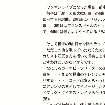
ワンマンライブになった場合、前半
前半は「続・人形大戦組曲」の6曲
知ってる歌謡曲、2曲目はオリジナ
形」、3曲目はフランスギャルのヒ
で、4曲目は最近よくやっている「Waitin
そして後半の5曲目が今回のライブ
ただこの曲を歌っていただくために
カリスト江尻さんを招いて演奏しま
とすわけにいかないからです。
なにしろカーナビーツリーダーの越
曲を・・・まるで原曲のアレンジから
りする・・・、コードは変えちゃう
にアレンジの素としてイメージした
ドマック・ダイアストレイツあたり
(笑)。
これだけわがままにぼく風の考えで