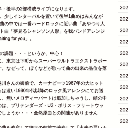
20
・後半の2部構成ライブになります。
、少しインターバルを置いて後半1曲めはみんなが
20
ル曲の中では一番ハードロックに近い曲「あやつり人
20
ット曲「夢見るシャンソン人形」を我バンドアレンジ
g for you」。
20
20
の課題・・・というか、中心！
、東京は下町からスーパーウルトラエクストラボー
20
す。なぜって、ぼくなどが歌って曲の出来の品位を落
20
川さんの御前で、カーナビーツ1967年の大ヒット
20
は遠い1980年代以降のロック風アレンジにてお送
し、無いメロディーパートは追加しちゃうし、頭の中
20
のは、プリテンダーズ・U2・ポリス・フリートウッ
20
でしょうか・・・全然原曲との関連がありません
20
曲を改変して御大の御前で演奏して「出来の悪いカ