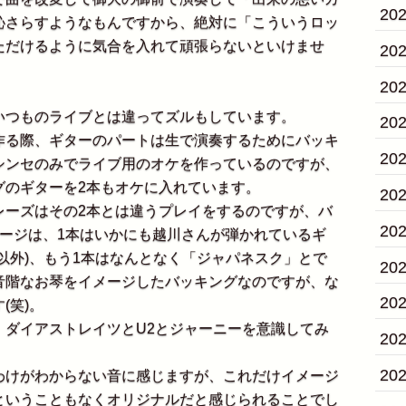
20
恥さらすようなもんですから、絶対に「こういうロッ
ただけるように気合を入れて頑張らないといけませ
20
20
つものライブとは違ってズルもしています。
20
る際、ギターのパートは生で演奏するためにバッキ
20
シンセのみでライブ用のオケを作っているのですが、
グのギターを2本もオケに入れています。
20
ーズはその2本とは違うプレイをするのですが、バ
20
メージは、1本はいかにも越川さんが弾かれているギ
以外)、もう1本はなんとなく「ジャパネスク」とで
20
音階なお琴をイメージしたバッキングなのですが、な
20
(笑)。
ダイアストレイツとU2とジャーニーを意識してみ
20
20
けがわからない音に感じますが、これだけイメージ
ということもなくオリジナルだと感じられることでし