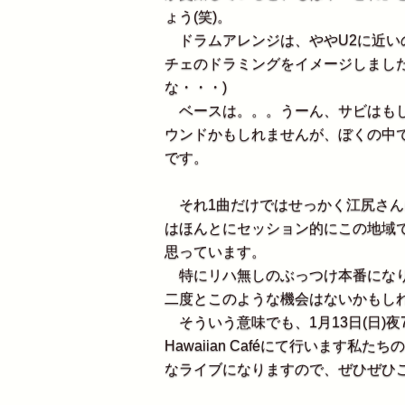
ょう(笑)。
ドラムアレンジは、ややU2に近い
チェのドラミングをイメージしまし
な・・・)
ベースは。。。うーん、サビはもし
ウンドかもしれませんが、ぼくの中
です。
それ1曲だけではせっかく江尻さん
はほんとにセッション的にこの地域
思っています。
特にリハ無しのぶっつけ本番になり
二度とこのような機会はないかもし
そういう意味でも、1月13日(日)夜7
Hawaiian Caféにて行います
なライブになりますので、ぜひぜひ