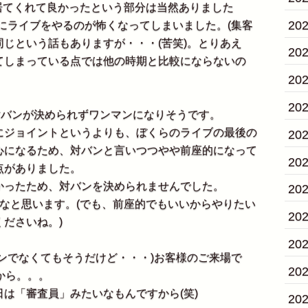
居てくれて良かったという部分は当然ありました
20
にライブをやるのが怖くなってしまいました。(集客
じという話もありますが・・・(苦笑)。とりあえ
20
てしまっている点では他の時期と比較にならないの
20
20
対バンが決められずワンマンになりそうです。
ジョイントというよりも、ぼくらのライブの最後の
20
心になるため、対バンと言いつつやや前座的になって
20
点がありました。
ったため、対バンを決められませんでした。
20
なと思います。(でも、前座的でもいいからやりたい
20
ださいね。)
20
ンでなくてもそうだけど・・・)お客様のご来場で
20
から。。。
は「審査員」みたいなもんですから(笑)
20