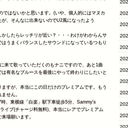
20
20
のではないかと思います。(いや、個人的にはマヌカ
たが、そんなに出来ないのでU2風になったよう
20
かしたらレッチリが近い？・・・わけがわからんサ
20
ではうまくバランスしたサウンドになっているつもり
20
20
に来て歌っていただくのもナニですので、あと1曲
20
では有名なブルースを最後にやって終わりにしたいと
20
ますが、本当にこの日だけのプレミアムです。もう
20
れません。
時、東横線「白楽」駅下車徒歩5分、Sammy’s
20
私たちのライブ(チャージ料無料)、本当にレアでプレミアム
20
ご来場願います。
20