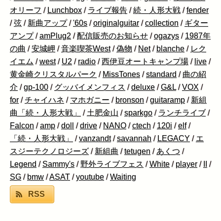
オリーフ
/
Lunchbox
/
ライブ報告
/
続・人形大戦
/
fender
/
弦
/
新曲アップ
/
'60s
/
originalguitar
/
collection
/
ギター
アンプ
/
amPlug2
/
配信販売のお知らせ
/
ogazys
/
1987年
の曲
/
安城岬
/
音楽喫茶West
/
偽物
/
Net
/
blanche
/
レク
イエム
/
west
/
U2
/
radio
/
西伊豆オートキャンプ場
/
live
/
黄金崎クリスタルパーク
/
MissTones
/
standard
/
曲の紹
介
/
gp-100
/
グッバイメンフィス
/
deluxe
/
G&L
/
VOX
/
for
/
チャイハネ
/
マホガニー
/
bronson
/
guitaramp
/
新組
曲「続・人形大戦」
/
土肥金山
/
sparkgo
/
ランチライブ
/
Falcon
/
amp
/
doll
/
drive
/
NANO
/
ctech
/
120i
/
elf
/
「続・人形大戦」
/
vanzandt
/
savannah
/
LEGACY
/
エ
スジーテクノロジーズ
/
新組曲
/
tetugen
/
あくつ
/
Legend
/
Sammy's
/
野外ライブフェス
/
White
/
player
/
II
/
SG
/
bmw
/
ASAT
/
youtube
/
Waiting
RSS