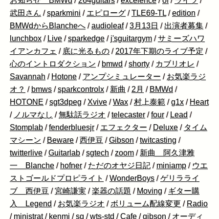
お知らせ BMWd
/
264guitars
/
excelence
/
of
/
ライブ
/
武田さん
/
sparkmini
/
エピローグ
/
TLE69-TL
/
edition
/
BMWdからBlancheへ
/
audioleaf
/
3月13日
/
出演者募集
/
lunchbox
/
Live
/
sparkedge
/
j'sguitargym
/
サミーズハワ
イアンカフェ
/
底に光るもの
/
2017年下期のライブ予定
/
心のイントロダクション
/
bmwd
/
shorty
/
カブリオレ
/
Savannah
/
Hotone
/
アンプシミュレーター
/
お気楽ラジ
オ？
/
bmws
/
sparkcontrolx
/
新曲
/
2月
/
BMWd
/
HOTONE
/
sgt3dpeg
/
Xvive
/
Wax
/
村上泰範
/
g1x
/
Heart
/
ノルマなし
/
無駄話ラジオ
/
telecaster
/
four
/
Lead
/
Stomplab
/
fenderbluesjr
/
エフェクター
/
Deluxe
/
タイム
マシーン
/
Beware
/
西伊豆
/
Gibson
/
twitcasting
/
twitterlive
/
Guitarlab
/
sgtech
/
zoom
/
新曲 阿久津雅
一 Blanche
/
hofner
/
ただのオヤジ日記
/
miniamp
/
ウエ
ストゴールドプロピライト
/
WonderBoys
/
ゲリラライ
ブ 西伊豆
/
宮崎謙実
/
楽器の話題
/
Moving
/
ギター購
入 Legend
/
お気楽ラジオ
/
ボリューム配線変更
/
Radio
/
ministrat
/
kenmi
/
sg
/
wts-std
/
Cafe
/
gibson
/
オーディ