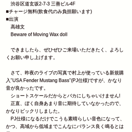
渋谷区道玄坂2-7-3 三善ビル4F
■チャージ無料(飲食代のみ負担願います)
■出演
高雄文
Beware of Moving Wax doll
できましたら、ぜひぜひご来場いただきたく、よろし
くお願い申し上げます。
さて、昨夜のライブの写真で村上が使っている新規購
入"USA Fender Mustang Bass"(PJ仕様)ですが、かなり
音が良かったです。
ショートスケールだからとバカにしちゃいけません!
正直、ぼく自身あまり音に期待していなかったので、
かなりビックリしました。
PJ仕様になるだけでこうも素晴らしい音色になって、
かつ、高域から低域までこんなにバランス良く鳴るとは