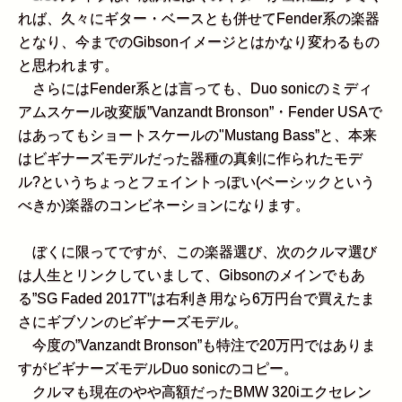
れば、久々にギター・ベースとも併せてFender系の楽器
となり、今までのGibsonイメージとはかなり変わるもの
と思われます。
さらにはFender系とは言っても、Duo sonicのミディ
アムスケール改変版”Vanzandt Bronson”・Fender USAで
はあってもショートスケールの"Mustang Bass”と、本来
はビギナーズモデルだった器種の真剣に作られたモデ
ル?というちょっとフェイントっぽい(ベーシックという
べきか)楽器のコンビネーションになります。
ぼくに限ってですが、この楽器選び、次のクルマ選び
は人生とリンクしていまして、Gibsonのメインでもあ
る”SG Faded 2017T”は右利き用なら6万円台で買えたま
さにギブソンのビギナーズモデル。
今度の”Vanzandt Bronson”も特注で20万円ではありま
すがビギナーズモデルDuo sonicのコピー。
クルマも現在のやや高額だったBMW 320iエクセレン