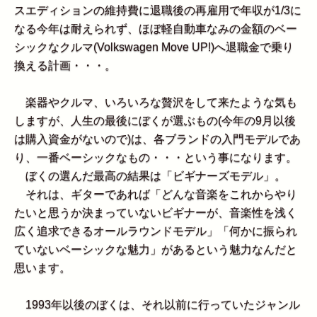
スエディションの維持費に退職後の再雇用で年収が1/3に
なる今年は耐えられず、ほぼ軽自動車なみの金額のベー
シックなクルマ(Volkswagen Move UP!)へ退職金で乗り
換える計画・・・。
楽器やクルマ、いろいろな贅沢をして来たような気も
しますが、人生の最後にぼくが選ぶもの(今年の9月以後
は購入資金がないので)は、各ブランドの入門モデルであ
り、一番ベーシックなもの・・・という事になります。
ぼくの選んだ最高の結果は「ビギナーズモデル」。
それは、ギターであれば「どんな音楽をこれからやり
たいと思うか決まっていないビギナーが、音楽性を浅く
広く追求できるオールラウンドモデル」「何かに振られ
ていないベーシックな魅力」があるという魅力なんだと
思います。
1993年以後のぼくは、それ以前に行っていたジャンル