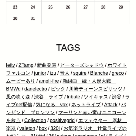
23
24
25
26
27
28
29
30
31
1
2
3
4
5
TAGS
lefty
/
ZTamp
/
新曲発表
/
ピーターズシャドウ
/
ホワイト
ファルコン
/
junior
/
izu
/
音人
/
squire
/
Blanche
/
greco
/
ムービーあり
/
ampli-fire
/
新組曲 続・人形大戦
BMWd
/
danelectro
/
ピック
/
川崎ティーンスピリッツ
/
風の吹く森
/
渋谷 ライブ
/
tribute
/
ツイキャス
/
渋谷
/
ラ
イブnet配信
/
気になる vox
/
ネットライブ
/
Attack
/
バ
ンザンド ブロンソン
/
マーリンと赤い竜はユニコーン
を救う
/
Collection
/
positivegrid
/
エフェクター 器材
楽器
/
valeton
/
box
/
320i
/
お気楽ラジオ 辻堂ライブの