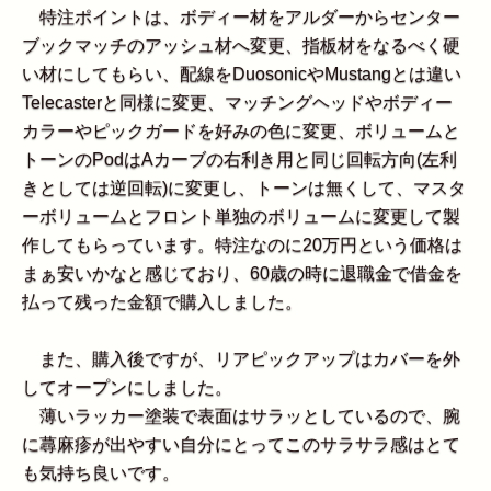
特注ポイントは、ボディー材をアルダーからセンター
ブックマッチのアッシュ材へ変更、指板材をなるべく硬
い材にしてもらい、配線をDuosonicやMustangとは違い
Telecasterと同様に変更、マッチングヘッドやボディー
カラーやピックガードを好みの色に変更、ボリュームと
トーンのPodはAカーブの右利き用と同じ回転方向(左利
きとしては逆回転)に変更し、トーンは無くして、マスタ
ーボリュームとフロント単独のボリュームに変更して製
作してもらっています。特注なのに20万円という価格は
まぁ安いかなと感じており、60歳の時に退職金で借金を
払って残った金額で購入しました。
また、購入後ですが、リアピックアップはカバーを外
してオープンにしました。
薄いラッカー塗装で表面はサラッとしているので、腕
に蕁麻疹が出やすい自分にとってこのサラサラ感はとて
も気持ち良いです。