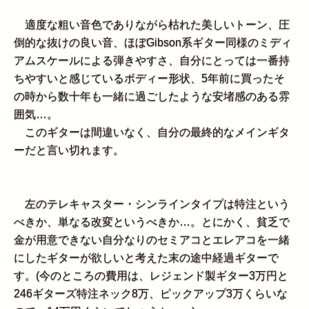
適度な粗い音色でありながら枯れた美しいトーン、圧
倒的な抜けの良い音、ほぼGibson系ギター同様のミディ
アムスケールによる弾きやすさ、自分にとっては一番持
ちやすいと感じているボディー形状、5年前に買ったそ
の時から数十年も一緒に過ごしたような安堵感のある雰
囲気…。
このギターは間違いなく、自分の最終的なメインギタ
ーだと言い切れます。
左のテレキャスター・シンラインタイプは特注という
べきか、単なる改変というべきか…。とにかく、貧乏で
金が用意できない自分なりのセミアコとエレアコを一緒
にしたギターが欲しいと考えた末の途中経過ギターで
す。(今のところの費用は、レジェンド製ギター3万円と
246ギターズ特注ネック8万、ピックアップ3万くらいな