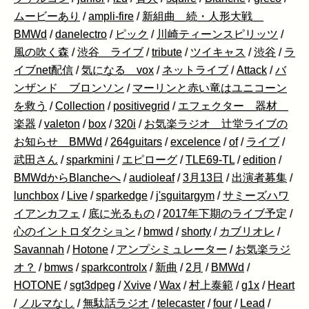
ムービーあり
/
ampli-fire
/
新組曲 続・人形大戦
BMWd
/
danelectro
/
ピック
/
川崎ティーンスピリッツ
/
風の吹く森
/
渋谷 ライブ
/
tribute
/
ツイキャス
/
渋谷
/
ラ
イブnet配信
/
気になる vox
/
ネットライブ
/
Attack
/
バ
ンザンド ブロンソン
/
マーリンと赤い竜はユニコーン
を救う
/
Collection
/
positivegrid
/
エフェクター 器材
楽器
/
valeton
/
box
/
320i
/
お気楽ラジオ 辻堂ライブの
お知らせ BMWd
/
264guitars
/
excelence
/
of
/
ライブ
/
武田さん
/
sparkmini
/
エピローグ
/
TLE69-TL
/
edition
/
BMWdからBlancheへ
/
audioleaf
/
3月13日
/
出演者募集
/
lunchbox
/
Live
/
sparkedge
/
j'sguitargym
/
サミーズハワ
イアンカフェ
/
底に光るもの
/
2017年下期のライブ予定
/
心のイントロダクション
/
bmwd
/
shorty
/
カブリオレ
/
Savannah
/
Hotone
/
アンプシミュレーター
/
お気楽ラジ
オ？
/
bmws
/
sparkcontrolx
/
新曲
/
2月
/
BMWd
/
HOTONE
/
sgt3dpeg
/
Xvive
/
Wax
/
村上泰範
/
g1x
/
Heart
/
ノルマなし
/
無駄話ラジオ
/
telecaster
/
four
/
Lead
/