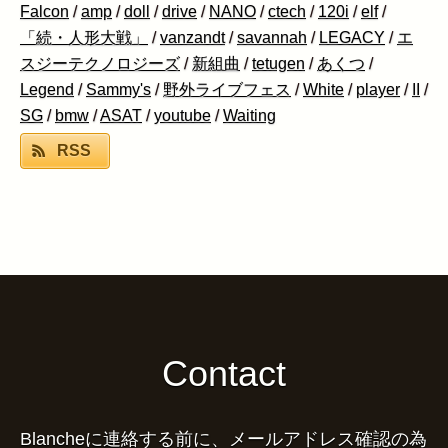
Falcon
/
amp
/
doll
/
drive
/
NANO
/
ctech
/
120i
/
elf
/
「続・人形大戦」
/
vanzandt
/
savannah
/
LEGACY
/
エ
スジーテクノロジーズ
/
新組曲
/
tetugen
/
あくつ
/
Legend
/
Sammy's
/
野外ライブフェス
/
White
/
player
/
II
/
SG
/
bmw
/
ASAT
/
youtube
/
Waiting
RSS
Contact
Blancheに連絡する前に、メールアドレス確認の為