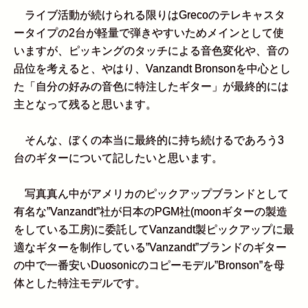
ライブ活動が続けられる限りはGrecoのテレキャスタ
ータイプの2台が軽量で弾きやすいためメインとして使
いますが、ピッキングのタッチによる音色変化や、音の
品位を考えると、やはり、Vanzandt Bronsonを中心とし
た「自分の好みの音色に特注したギター」が最終的には
主となって残ると思います。
そんな、ぼくの本当に最終的に持ち続けるであろう3
台のギターについて記したいと思います。
写真真ん中がアメリカのピックアップブランドとして
有名な”Vanzandt”社が日本のPGM社(moonギターの製造
をしている工房)に委託してVanzandt製ピックアップに最
適なギターを制作している”Vanzandt”ブランドのギター
の中で一番安いDuosonicのコピーモデル”Bronson”を母
体とした特注モデルです。