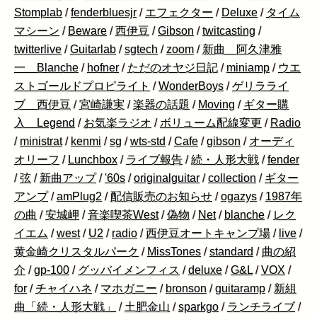
Stomplab
/
fenderbluesjr
/
エフェクター
/
Deluxe
/
タイム
マシーン
/
Beware
/
西伊豆
/
Gibson
/
twitcasting
/
twitterlive
/
Guitarlab
/
sgtech
/
zoom
/
新曲 阿久津雅
一 Blanche
/
hofner
/
ただのオヤジ日記
/
miniamp
/
ウエ
ストゴールドプロピライト
/
WonderBoys
/
ゲリラライ
ブ 西伊豆
/
宮崎謙実
/
楽器の話題
/
Moving
/
ギター購
入 Legend
/
お気楽ラジオ
/
ボリューム配線変更
/
Radio
/
ministrat
/
kenmi
/
sg
/
wts-std
/
Cafe
/
gibson
/
オーディ
オリーフ
/
Lunchbox
/
ライブ報告
/
続・人形大戦
/
fender
/
弦
/
新曲アップ
/
'60s
/
originalguitar
/
collection
/
ギター
アンプ
/
amPlug2
/
配信販売のお知らせ
/
ogazys
/
1987年
の曲
/
安城岬
/
音楽喫茶West
/
偽物
/
Net
/
blanche
/
レク
イエム
/
west
/
U2
/
radio
/
西伊豆オートキャンプ場
/
live
/
黄金崎クリスタルパーク
/
MissTones
/
standard
/
曲の紹
介
/
gp-100
/
グッバイメンフィス
/
deluxe
/
G&L
/
VOX
/
for
/
チャイハネ
/
マホガニー
/
bronson
/
guitaramp
/
新組
曲「続・人形大戦」
/
土肥金山
/
sparkgo
/
ランチライブ
/