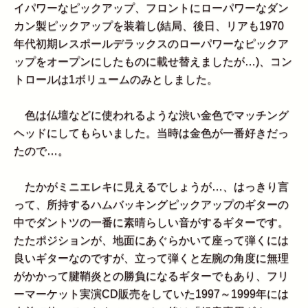
イパワーなピックアップ、フロントにローパワーなダン
カン製ピックアップを装着し(結局、後日、リアも1970
年代初期レスポールデラックスのローパワーなピックア
ップをオープンにしたものに載せ替えましたが…)、コン
トロールは1ボリュームのみとしました。
色は仏壇などに使われるような渋い金色でマッチング
ヘッドにしてもらいました。当時は金色が一番好きだっ
たので…。
たかがミニエレキに見えるでしょうが…、はっきり言
って、所持するハムバッキングピックアップのギターの
中でダントツの一番に素晴らしい音がするギターです。
たたポジションが、地面にあぐらかいて座って弾くには
良いギターなのですが、立って弾くと左腕の角度に無理
がかかって腱鞘炎との勝負になるギターでもあり、フリ
ーマーケット実演CD販売をしていた1997～1999年には