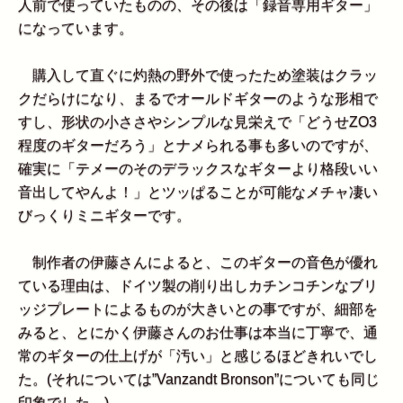
人前で使っていたものの、その後は「録音専用ギター」
になっています。
購入して直ぐに灼熱の野外で使ったため塗装はクラッ
クだらけになり、まるでオールドギターのような形相で
すし、形状の小ささやシンプルな見栄えで「どうせZO3
程度のギターだろう」とナメられる事も多いのですが、
確実に「テメーのそのデラックスなギターより格段いい
音出してやんよ！」とツッぱることが可能なメチャ凄い
びっくりミニギターです。
制作者の伊藤さんによると、このギターの音色が優れ
ている理由は、ドイツ製の削り出しカチンコチンなブリ
ッジプレートによるものが大きいとの事ですが、細部を
みると、とにかく伊藤さんのお仕事は本当に丁寧で、通
常のギターの仕上げが「汚い」と感じるほどきれいでし
た。(それについては”Vanzandt Bronson”についても同じ
印象でした。)