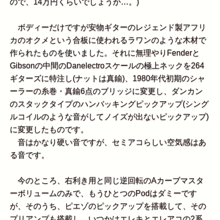
ので、14万円くらいでしょうか…。)
ボディーだけですが安物ギターのレジェンド製アフリ
カのオクメという合板に使われるラワンのような木材で
作られたものを使いました。それに無理やりFenderと
Gibsonの中間のDanelectroスケールの極上ネックを264
ギターズに特注し(ナットは真鍮)、1980年代初期のシャ
ーラーの糸巻・真鍮6点のブリッジに変更し、ダンカン
のスタックタイプのハンバッキングピックアップ(シング
ルコイルのような音がしてノイズが出ないピックアップ)
に変更したものです。
音はかなり硬い音ですが、セミアコらしい空気感はあ
る音です。
今のところ、右利き用と同じ逆回転のAカーブマスタ
ーボリュームのみで、もうひとつのPodはダミーです
が、そのうち、ピエゾのピックアップを搭載して、その
プリアンプも搭載し、いつかはエレキとエレアコの2系