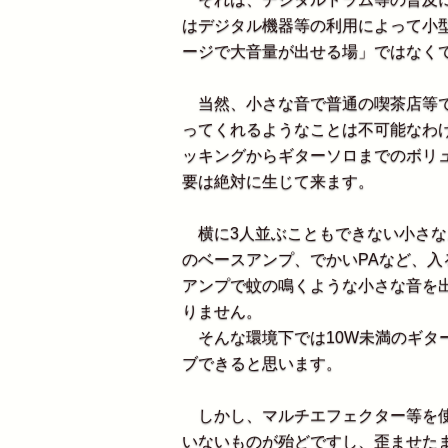
はデジタル機器等の利用によって小
ージで大音量が出せる場」ではなく
当然、小さな音で普通の喫茶店等で
ってくれるようなことは不可能なわ
ッキングからギターソロまでのボリ
要は絶対に生じて来ます。
横に3人並ぶこともできない小さなお
のベースアンプ、でかいPAなど、
アンプで蚊の鳴くような小さな音を
りません。
そんな環境下では10W未満のギタ
ブできると思います。
しかし、マルチエフェクター等を使
いないものが殆どですし、歪ませた