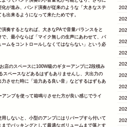
20
型化が進み、バンド演奏が従来のような「大きなステ
ても出来るようになって来たためです。
20
演奏するとなれば、大きなPAで音量バランスをと
20
けで、最小ならば「マイク無しの生声にあわせて、バ
20
ュームをコントロールしなくてはならない」という必
20
20
店のスペースに100W級のギターアンプに2段積み
入るスペースなどあるはずもありませんし、大出力の
20
出力させた時に「迫力ある良い音」などするはずもあ
20
ーアンプを使って箱鳴りさせた方が良い感じでライ
20
20
用しないと、小型のアンプにはリバーブすら付いて
20
ままでバッキングとして最適なボリュームまで落とす