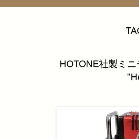
TA
HOTONE社製ミ
"H