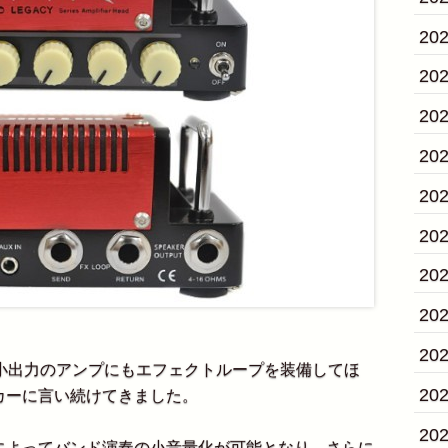
20
20
20
20
20
20
20
20
20
小出力のアンプにもエフェクトループを装備してほ
20
カーに言い続けてきました。
20
よってバンド演奏の小音量化が可能となり、さらに