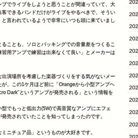
20
ンプでライブをしようと思うことが間違っていて、大
集客できるバンドだけがライブをやるべきで、そうい
20
・と言われているようで非常にいつも頭に来ていまし
20
20
ることも、ソロとバッキングでの音量差をつくるこ
20
練習用アンプで練習は出来なくて良い」とメーカーは
20
20
出演場所を考慮した楽器づくりをする気がないメー
が、この1ケ月ほど前に「Orangeから小型アンプヘ
20
ro Dark"というアンプが発売される」という情報を
20
型でもっと低出力(5W)で高音質なアンプにエフェ
20
が発売されていたことを知ってしまったのです。
20
ミニチュア品」というものが大好きです。
20