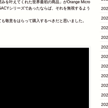
叶えてくれた世界最初の商品」がOrange Micro
O LEGACYシリーズであったならば、それを無視するよう
20
20
も敬意をはらって購入するべきだと思いました。
20
20
20
20
20
20
20
20
20