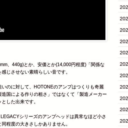
20
20
20
20
20
20
Hmm、440g)とか、安価とか(14,000円程度)「関係な
を感じさせない素晴らしい音です。
20
20
いのに対して、HOTONEのアンプはつくりも奇麗
製造国による作りの粗さ」ではなくて「製造メーカー
20
ッとした出来です。
20
O LEGACYシリーズのアンプヘッドは異常なほど小さ
20
と同程度の大きさしかありません。