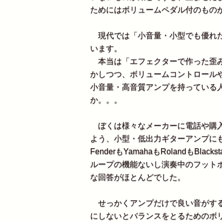
ためにはボリュームペダル付のもの
現代では「小音量・小型でも優れた
います。
本当は「エフェクターで作った歪み
かしつつ、ボリュームコントロール
小音量・高音質アンプを持っている
か。。。
ぼくは様々なメーカーに電話や購入
よう、小型・低出力ギターアンプに
FenderもYamahaもRolandもB
ループの機能ないし演奏中のフット
な回答がほとんどでした。
せっかくアンプだけで良い音がする
にしないとバランスをとるためのボ