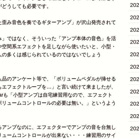
20
がどうしても必要です。
20
歪み音色を奏でるギターアンプ」が沢山発売されて
20
」ではなく、そういった「アンプ本体の音色」を活
20
や空間系エフェクトを足しながら使いたいと、小型・
20
人の多くは感じられているのではないでしょう
20
品のアンケート等で、「ボリュームペダルが挿せる
20
もエフェクトループを…」と言い続けて来ましたが、
20
lackstarも「小型アンプは自宅練習用なので、エフェクト
ボリュームコントロールの必要は無い。」というよう
20
20
アンプなのに、エフェクターでアンプの音を台無し
20
リュームコントロールが出来ない・・・練習用のサイ