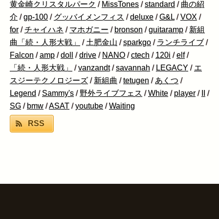
黄金崎クリスタルパーク
/
MissTones
/
standard
/
曲の紹
介
/
gp-100
/
グッバイメンフィス
/
deluxe
/
G&L
/
VOX
/
for
/
チャイハネ
/
マホガニー
/
bronson
/
guitaramp
/
新組
曲「続・人形大戦」
/
土肥金山
/
sparkgo
/
ランチライブ
/
Falcon
/
amp
/
doll
/
drive
/
NANO
/
ctech
/
120i
/
elf
/
「続・人形大戦」
/
vanzandt
/
savannah
/
LEGACY
/
エ
スジーテクノロジーズ
/
新組曲
/
tetugen
/
あくつ
/
Legend
/
Sammy's
/
野外ライブフェス
/
White
/
player
/
II
/
SG
/
bmw
/
ASAT
/
youtube
/
Waiting
RSS