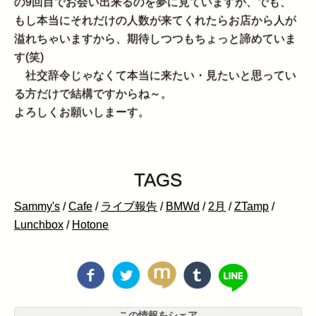
の9回目でお会い出来るのを夢に見ていますが、でも、
もし本当にそれだけの人数が来てくれたらお店から人が
溢れちゃいますから、期待しつつもちょっと諦めていま
す(笑)
社交辞令じゃなくて本当に来たい・見たいと思ってい
る方だけで結構ですからね～。
よろしくお願いしまーす。
TAGS
Sammy's
/
Cafe
/
ライブ報告
/
BMWd
/
2月
/
ZTamp
/
Lunchbox
/
Hotone
この情報をシェア