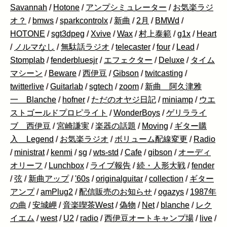
Savannah
/
Hotone
/
アンプシミュレーター
/
お気楽ラジ
オ？
/
bmws
/
sparkcontrolx
/
新曲
/
2月
/
BMWd
/
HOTONE
/
sgt3dpeg
/
Xvive
/
Wax
/
村上泰範
/
g1x
/
Heart
/
ノルマなし
/
無駄話ラジオ
/
telecaster
/
four
/
Lead
/
Stomplab
/
fenderbluesjr
/
エフェクター
/
Deluxe
/
タイム
マシーン
/
Beware
/
西伊豆
/
Gibson
/
twitcasting
/
twitterlive
/
Guitarlab
/
sgtech
/
zoom
/
新曲 阿久津雅
一 Blanche
/
hofner
/
ただのオヤジ日記
/
miniamp
/
ウエ
ストゴールドプロピライト
/
WonderBoys
/
ゲリラライ
ブ 西伊豆
/
宮崎謙実
/
楽器の話題
/
Moving
/
ギター購
入 Legend
/
お気楽ラジオ
/
ボリューム配線変更
/
Radio
/
ministrat
/
kenmi
/
sg
/
wts-std
/
Cafe
/
gibson
/
オーディ
オリーフ
/
Lunchbox
/
ライブ報告
/
続・人形大戦
/
fender
/
弦
/
新曲アップ
/
'60s
/
originalguitar
/
collection
/
ギター
アンプ
/
amPlug2
/
配信販売のお知らせ
/
ogazys
/
1987年
の曲
/
安城岬
/
音楽喫茶West
/
偽物
/
Net
/
blanche
/
レク
イエム
/
west
/
U2
/
radio
/
西伊豆オートキャンプ場
/
live
/