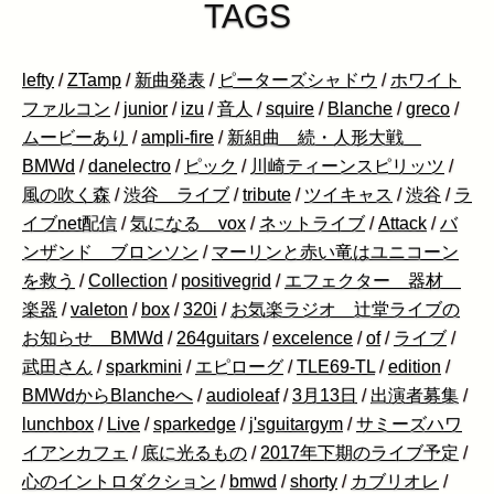
TAGS
lefty
/
ZTamp
/
新曲発表
/
ピーターズシャドウ
/
ホワイト
ファルコン
/
junior
/
izu
/
音人
/
squire
/
Blanche
/
greco
/
ムービーあり
/
ampli-fire
/
新組曲 続・人形大戦
BMWd
/
danelectro
/
ピック
/
川崎ティーンスピリッツ
/
風の吹く森
/
渋谷 ライブ
/
tribute
/
ツイキャス
/
渋谷
/
ラ
イブnet配信
/
気になる vox
/
ネットライブ
/
Attack
/
バ
ンザンド ブロンソン
/
マーリンと赤い竜はユニコーン
を救う
/
Collection
/
positivegrid
/
エフェクター 器材
楽器
/
valeton
/
box
/
320i
/
お気楽ラジオ 辻堂ライブの
お知らせ BMWd
/
264guitars
/
excelence
/
of
/
ライブ
/
武田さん
/
sparkmini
/
エピローグ
/
TLE69-TL
/
edition
/
BMWdからBlancheへ
/
audioleaf
/
3月13日
/
出演者募集
/
lunchbox
/
Live
/
sparkedge
/
j'sguitargym
/
サミーズハワ
イアンカフェ
/
底に光るもの
/
2017年下期のライブ予定
/
心のイントロダクション
/
bmwd
/
shorty
/
カブリオレ
/