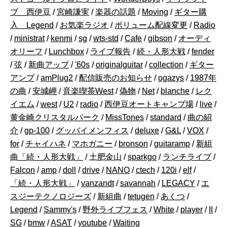
ブ 西伊豆
/
宮崎謙実
/
楽器の話題
/
Moving
/
ギター購
入 Legend
/
お気楽ラジオ
/
ボリューム配線変更
/
Radio
/
ministrat
/
kenmi
/
sg
/
wts-std
/
Cafe
/
gibson
/
オーディ
オリーフ
/
Lunchbox
/
ライブ報告
/
続・人形大戦
/
fender
/
弦
/
新曲アップ
/
'60s
/
originalguitar
/
collection
/
ギター
アンプ
/
amPlug2
/
配信販売のお知らせ
/
ogazys
/
1987年
の曲
/
安城岬
/
音楽喫茶West
/
偽物
/
Net
/
blanche
/
レク
イエム
/
west
/
U2
/
radio
/
西伊豆オートキャンプ場
/
live
/
黄金崎クリスタルパーク
/
MissTones
/
standard
/
曲の紹
介
/
gp-100
/
グッバイメンフィス
/
deluxe
/
G&L
/
VOX
/
for
/
チャイハネ
/
マホガニー
/
bronson
/
guitaramp
/
新組
曲「続・人形大戦」
/
土肥金山
/
sparkgo
/
ランチライブ
/
Falcon
/
amp
/
doll
/
drive
/
NANO
/
ctech
/
120i
/
elf
/
「続・人形大戦」
/
vanzandt
/
savannah
/
LEGACY
/
エ
スジーテクノロジーズ
/
新組曲
/
tetugen
/
あくつ
/
Legend
/
Sammy's
/
野外ライブフェス
/
White
/
player
/
II
/
SG
/
bmw
/
ASAT
/
youtube
/
Waiting