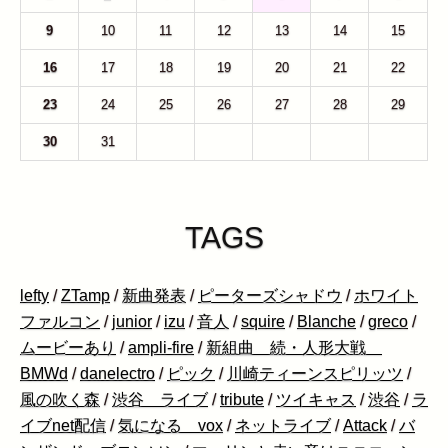
9
10
11
12
13
14
15
16
17
18
19
20
21
22
23
24
25
26
27
28
29
30
31
1
2
3
4
5
TAGS
lefty
/
ZTamp
/
新曲発表
/
ピーターズシャドウ
/
ホワイト
ファルコン
/
junior
/
izu
/
音人
/
squire
/
Blanche
/
greco
/
ムービーあり
/
ampli-fire
/
新組曲 続・人形大戦
BMWd
/
danelectro
/
ピック
/
川崎ティーンスピリッツ
/
風の吹く森
/
渋谷 ライブ
/
tribute
/
ツイキャス
/
渋谷
/
ラ
イブnet配信
/
気になる vox
/
ネットライブ
/
Attack
/
バ