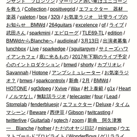
ンザンド ブロンソン
/
マーリンと赤い竜はユニコーン
を救う
/
Collection
/
positivegrid
/
エフェクター 器材
楽器
/
valeton
/
box
/
320i
/
お気楽ラジオ 辻堂ライブの
お知らせ BMWd
/
264guitars
/
excelence
/
of
/
ライブ
/
武田さん
/
sparkmini
/
エピローグ
/
TLE69-TL
/
edition
/
BMWdからBlancheへ
/
audioleaf
/
3月13日
/
出演者募集
/
lunchbox
/
Live
/
sparkedge
/
j'sguitargym
/
サミーズハワ
イアンカフェ
/
底に光るもの
/
2017年下期のライブ予定
/
心のイントロダクション
/
bmwd
/
shorty
/
カブリオレ
/
Savannah
/
Hotone
/
アンプシミュレーター
/
お気楽ラジ
オ？
/
bmws
/
sparkcontrolx
/
新曲
/
2月
/
BMWd
/
HOTONE
/
sgt3dpeg
/
Xvive
/
Wax
/
村上泰範
/
g1x
/
Heart
/
ノルマなし
/
無駄話ラジオ
/
telecaster
/
four
/
Lead
/
Stomplab
/
fenderbluesjr
/
エフェクター
/
Deluxe
/
タイム
マシーン
/
Beware
/
西伊豆
/
Gibson
/
twitcasting
/
twitterlive
/
Guitarlab
/
sgtech
/
zoom
/
新曲 阿久津雅
一 Blanche
/
hofner
/
ただのオヤジ日記
/
miniamp
/
ウエ
ストゴールドプロピライト
/
WonderBoys
/
ゲリラライ