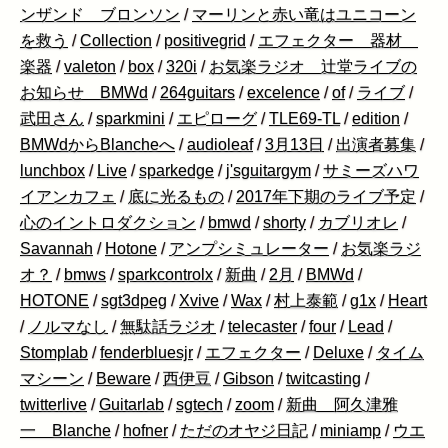
ンザンド ブロンソン
/
マーリンと赤い竜はユニコーン
を救う
/
Collection
/
positivegrid
/
エフェクター 器材
楽器
/
valeton
/
box
/
320i
/
お気楽ラジオ 辻堂ライブの
お知らせ BMWd
/
264guitars
/
excelence
/
of
/
ライブ
/
武田さん
/
sparkmini
/
エピローグ
/
TLE69-TL
/
edition
/
BMWdからBlancheへ
/
audioleaf
/
3月13日
/
出演者募集
/
lunchbox
/
Live
/
sparkedge
/
j'sguitargym
/
サミーズハワ
イアンカフェ
/
底に光るもの
/
2017年下期のライブ予定
/
心のイントロダクション
/
bmwd
/
shorty
/
カブリオレ
/
Savannah
/
Hotone
/
アンプシミュレーター
/
お気楽ラジ
オ？
/
bmws
/
sparkcontrolx
/
新曲
/
2月
/
BMWd
/
HOTONE
/
sgt3dpeg
/
Xvive
/
Wax
/
村上泰範
/
g1x
/
Heart
/
ノルマなし
/
無駄話ラジオ
/
telecaster
/
four
/
Lead
/
Stomplab
/
fenderbluesjr
/
エフェクター
/
Deluxe
/
タイム
マシーン
/
Beware
/
西伊豆
/
Gibson
/
twitcasting
/
twitterlive
/
Guitarlab
/
sgtech
/
zoom
/
新曲 阿久津雅
一 Blanche
/
hofner
/
ただのオヤジ日記
/
miniamp
/
ウエ