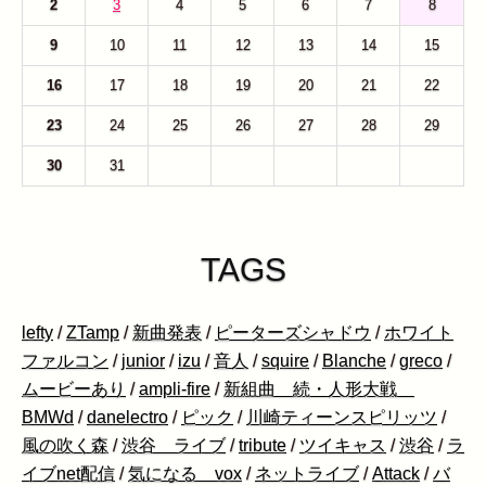
2
3
4
5
6
7
8
9
10
11
12
13
14
15
16
17
18
19
20
21
22
23
24
25
26
27
28
29
30
31
1
2
3
4
5
TAGS
lefty
/
ZTamp
/
新曲発表
/
ピーターズシャドウ
/
ホワイト
ファルコン
/
junior
/
izu
/
音人
/
squire
/
Blanche
/
greco
/
ムービーあり
/
ampli-fire
/
新組曲 続・人形大戦
BMWd
/
danelectro
/
ピック
/
川崎ティーンスピリッツ
/
風の吹く森
/
渋谷 ライブ
/
tribute
/
ツイキャス
/
渋谷
/
ラ
イブnet配信
/
気になる vox
/
ネットライブ
/
Attack
/
バ