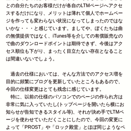
との自分たちのお客様だけが各自のLTMページへアクセ
スするだけになり、メリットは薄れて個人でホームペー
ジを作っても変わらない状況になってしまったのではな
いかな・・・と感じています。ましてや、ぼくたちは曲
の無償提供ではなく、iTunes等を介しての有償販売なの
で曲のダウンロードポイントは期待できず、今後はアク
セス順位も下がり、まったく目立たない存在となること
は間違いないでしょう。
過去の仕様においては、そんな方法でのアクセス増を
目的に頻繁にブログを更新していたところもあるので、
今回の仕様変更はとても残念に感じています。
特に、以前の仕様のパソコンでのページの作られ方は
非常に気に入っていたし(トップページを開いたら横にお
知らせが告知できるスタイル等)、それが決め手でLTMペ
ージを使わせていただくことにしたので、今回の変更に
よって「PROST」や「ロック殿堂」とほぼ同じようなペ