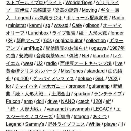
ストゴールドプロピライト
/
WonderBoys
/
ゲリラライ
ブ 西伊豆
/
宮崎謙実
/
楽器の話題
/
Moving
/
ギター購
入 Legend
/
お気楽ラジオ
/
ボリューム配線変更
/
Radio
/
ministrat
/
kenmi
/
sg
/
wts-std
/
Cafe
/
gibson
/
オーディ
オリーフ
/
Lunchbox
/
ライブ報告
/
続・人形大戦
/
fender
/
弦
/
新曲アップ
/
'60s
/
originalguitar
/
collection
/
ギター
アンプ
/
amPlug2
/
配信販売のお知らせ
/
ogazys
/
1987年
の曲
/
安城岬
/
音楽喫茶West
/
偽物
/
Net
/
blanche
/
レク
イエム
/
west
/
U2
/
radio
/
西伊豆オートキャンプ場
/
live
/
黄金崎クリスタルパーク
/
MissTones
/
standard
/
曲の紹
介
/
gp-100
/
グッバイメンフィス
/
deluxe
/
G&L
/
VOX
/
for
/
チャイハネ
/
マホガニー
/
bronson
/
guitaramp
/
新組
曲「続・人形大戦」
/
土肥金山
/
sparkgo
/
ランチライブ
/
Falcon
/
amp
/
doll
/
drive
/
NANO
/
ctech
/
120i
/
elf
/
「続・人形大戦」
/
vanzandt
/
savannah
/
LEGACY
/
エ
スジーテクノロジーズ
/
新組曲
/
tetugen
/
あくつ
/
Legend
/
Sammy's
/
野外ライブフェス
/
White
/
player
/
II
/