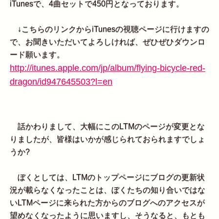
iTunesで、4曲セットで450円となっております。
↓こちらのリンクからiTunesの視聴ページに行けますの
で、お聞きいただいてよろしければ、ぜひぜひダウンロ
ード願います。
http://itunes.apple.com/jp/album/flying-bicycle-red-
dragon/id947645503?l=en
話かわりまして、大幅にこのLTMのページが変更とな
りましたが、皆様はいかが感じられておられますでしょ
うか?
ぼくとしては、LTMのトップページにブログの更新状
況が載らなくなったことは、ぼくたちの知り合いではな
いLTMページに来られた方からのブログへのアクセスが
望めなくなったように思いますし、そうなると、もとも