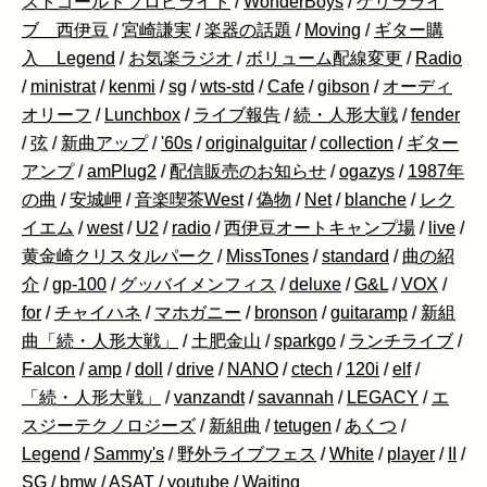
ストゴールドプロピライト
/
WonderBoys
/
ゲリラライ
ブ 西伊豆
/
宮崎謙実
/
楽器の話題
/
Moving
/
ギター購
入 Legend
/
お気楽ラジオ
/
ボリューム配線変更
/
Radio
/
ministrat
/
kenmi
/
sg
/
wts-std
/
Cafe
/
gibson
/
オーディ
オリーフ
/
Lunchbox
/
ライブ報告
/
続・人形大戦
/
fender
/
弦
/
新曲アップ
/
'60s
/
originalguitar
/
collection
/
ギター
アンプ
/
amPlug2
/
配信販売のお知らせ
/
ogazys
/
1987年
の曲
/
安城岬
/
音楽喫茶West
/
偽物
/
Net
/
blanche
/
レク
イエム
/
west
/
U2
/
radio
/
西伊豆オートキャンプ場
/
live
/
黄金崎クリスタルパーク
/
MissTones
/
standard
/
曲の紹
介
/
gp-100
/
グッバイメンフィス
/
deluxe
/
G&L
/
VOX
/
for
/
チャイハネ
/
マホガニー
/
bronson
/
guitaramp
/
新組
曲「続・人形大戦」
/
土肥金山
/
sparkgo
/
ランチライブ
/
Falcon
/
amp
/
doll
/
drive
/
NANO
/
ctech
/
120i
/
elf
/
「続・人形大戦」
/
vanzandt
/
savannah
/
LEGACY
/
エ
スジーテクノロジーズ
/
新組曲
/
tetugen
/
あくつ
/
Legend
/
Sammy's
/
野外ライブフェス
/
White
/
player
/
II
/
SG
/
bmw
/
ASAT
/
youtube
/
Waiting