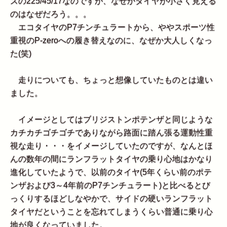
ズの225/45/17なのですが、なぜかタイヤが小さく見える
のはなぜだろう。。。
エコタイヤのP7チンチュラートから、ややスポーツ性
重視のP-zeroへの履き替えなのに、なぜか大人しくなっ
た(笑)
走りについても、ちょっと想像していたものとは違い
ました。
イメージとしてはブリジストンポテンザと同じような
カチカチゴチゴチでありながら路面に踏ん張る運動性重
視な走り・・・をイメージしていたのですが、なんとほ
んの数年の間にランフラットタイヤの乗り心地はかなり
進化していたようで、以前のタイヤ(5年くらい前のポテ
ンザおよび3～4年前のP7チンチュラート)と比べるとび
っくりするほどしなやかで、サイドの硬いランフラット
タイヤだということを忘れてしまうくらい普通に乗り心
地が良くなっていました。