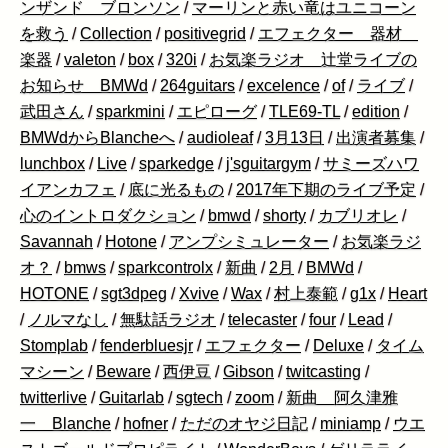
ンザンド ブロンソン
/
マーリンと赤い竜はユニコーン
を救う
/
Collection
/
positivegrid
/
エフェクター 器材
楽器
/
valeton
/
box
/
320i
/
お気楽ラジオ 辻堂ライブの
お知らせ BMWd
/
264guitars
/
excelence
/
of
/
ライブ
/
武田さん
/
sparkmini
/
エピローグ
/
TLE69-TL
/
edition
/
BMWdからBlancheへ
/
audioleaf
/
3月13日
/
出演者募集
/
lunchbox
/
Live
/
sparkedge
/
j'sguitargym
/
サミーズハワ
イアンカフェ
/
底に光るもの
/
2017年下期のライブ予定
/
心のイントロダクション
/
bmwd
/
shorty
/
カブリオレ
/
Savannah
/
Hotone
/
アンプシミュレーター
/
お気楽ラジ
オ？
/
bmws
/
sparkcontrolx
/
新曲
/
2月
/
BMWd
/
HOTONE
/
sgt3dpeg
/
Xvive
/
Wax
/
村上泰範
/
g1x
/
Heart
/
ノルマなし
/
無駄話ラジオ
/
telecaster
/
four
/
Lead
/
Stomplab
/
fenderbluesjr
/
エフェクター
/
Deluxe
/
タイム
マシーン
/
Beware
/
西伊豆
/
Gibson
/
twitcasting
/
twitterlive
/
Guitarlab
/
sgtech
/
zoom
/
新曲 阿久津雅
一 Blanche
/
hofner
/
ただのオヤジ日記
/
miniamp
/
ウエ