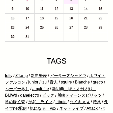
9
10
11
12
13
14
15
16
17
18
19
20
21
22
23
24
25
26
27
28
29
30
31
1
2
3
4
5
TAGS
lefty
/
ZTamp
/
新曲発表
/
ピーターズシャドウ
/
ホワイト
ファルコン
/
junior
/
izu
/
音人
/
squire
/
Blanche
/
greco
/
ムービーあり
/
ampli-fire
/
新組曲 続・人形大戦
BMWd
/
danelectro
/
ピック
/
川崎ティーンスピリッツ
/
風の吹く森
/
渋谷 ライブ
/
tribute
/
ツイキャス
/
渋谷
/
ラ
イブnet配信
/
気になる vox
/
ネットライブ
/
Attack
/
バ