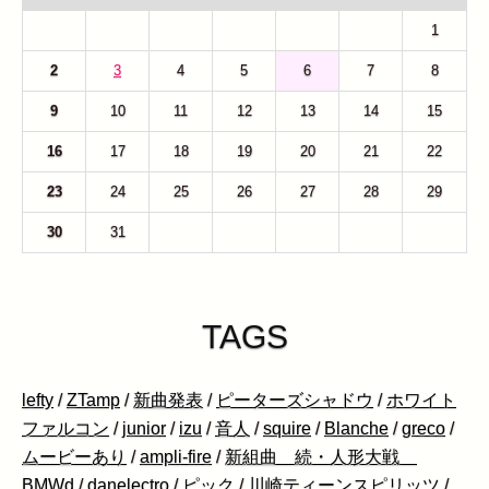
26
27
28
29
30
31
1
2
3
4
5
6
7
8
9
10
11
12
13
14
15
16
17
18
19
20
21
22
23
24
25
26
27
28
29
30
31
1
2
3
4
5
TAGS
lefty
/
ZTamp
/
新曲発表
/
ピーターズシャドウ
/
ホワイト
ファルコン
/
junior
/
izu
/
音人
/
squire
/
Blanche
/
greco
/
ムービーあり
/
ampli-fire
/
新組曲 続・人形大戦
BMWd
/
danelectro
/
ピック
/
川崎ティーンスピリッツ
/