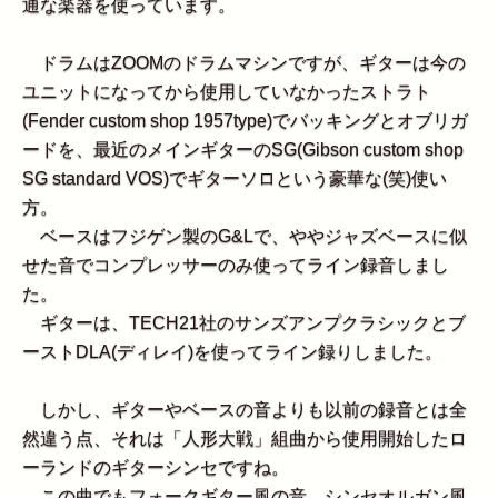
通な楽器を使っています。
ドラムはZOOMのドラムマシンですが、ギターは今の
ユニットになってから使用していなかったストラト
(Fender custom shop 1957type)でバッキングとオブリガ
ードを、最近のメインギターのSG(Gibson custom shop
SG standard VOS)でギターソロという豪華な(笑)使い
方。
ベースはフジゲン製のG&Lで、ややジャズベースに似
せた音でコンプレッサーのみ使ってライン録音しまし
た。
ギターは、TECH21社のサンズアンプクラシックとブ
ーストDLA(ディレイ)を使ってライン録りしました。
しかし、ギターやベースの音よりも以前の録音とは全
然違う点、それは「人形大戦」組曲から使用開始したロ
ーランドのギターシンセですね。
この曲でもフォークギター風の音、シンセオルガン風