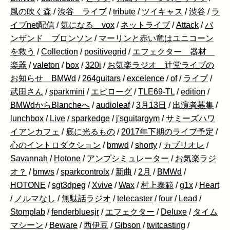
風の吹く森
/
渋谷 ライブ
/
tribute
/
ツイキャス
/
渋谷
/
ラ
イブnet配信
/
気になる vox
/
ネットライブ
/
Attack
/
バ
ンザンド ブロンソン
/
マーリンと赤い竜はユニコーン
を救う
/
Collection
/
positivegrid
/
エフェクター 器材
楽器
/
valeton
/
box
/
320i
/
お気楽ラジオ 辻堂ライブの
お知らせ BMWd
/
264guitars
/
excelence
/
of
/
ライブ
/
武田さん
/
sparkmini
/
エピローグ
/
TLE69-TL
/
edition
/
BMWdからBlancheへ
/
audioleaf
/
3月13日
/
出演者募集
/
lunchbox
/
Live
/
sparkedge
/
j'sguitargym
/
サミーズハワ
イアンカフェ
/
底に光るもの
/
2017年下期のライブ予定
/
心のイントロダクション
/
bmwd
/
shorty
/
カブリオレ
/
Savannah
/
Hotone
/
アンプシミュレーター
/
お気楽ラジ
オ？
/
bmws
/
sparkcontrolx
/
新曲
/
2月
/
BMWd
/
HOTONE
/
sgt3dpeg
/
Xvive
/
Wax
/
村上泰範
/
g1x
/
Heart
/
ノルマなし
/
無駄話ラジオ
/
telecaster
/
four
/
Lead
/
Stomplab
/
fenderbluesjr
/
エフェクター
/
Deluxe
/
タイム
マシーン
/
Beware
/
西伊豆
/
Gibson
/
twitcasting
/