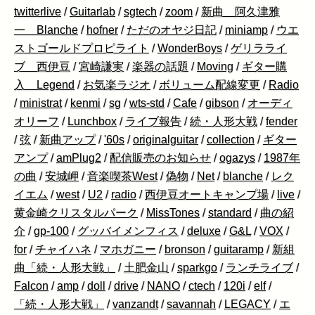
twitterlive
/
Guitarlab
/
sgtech
/
zoom
/
新曲 阿久津雅
一 Blanche
/
hofner
/
ただのオヤジ日記
/
miniamp
/
ウエ
ストゴールドプロピライト
/
WonderBoys
/
ゲリラライ
ブ 西伊豆
/
宮崎謙実
/
楽器の話題
/
Moving
/
ギター購
入 Legend
/
お気楽ラジオ
/
ボリューム配線変更
/
Radio
/
ministrat
/
kenmi
/
sg
/
wts-std
/
Cafe
/
gibson
/
オーディ
オリーフ
/
Lunchbox
/
ライブ報告
/
続・人形大戦
/
fender
/
弦
/
新曲アップ
/
'60s
/
originalguitar
/
collection
/
ギター
アンプ
/
amPlug2
/
配信販売のお知らせ
/
ogazys
/
1987年
の曲
/
安城岬
/
音楽喫茶West
/
偽物
/
Net
/
blanche
/
レク
イエム
/
west
/
U2
/
radio
/
西伊豆オートキャンプ場
/
live
/
黄金崎クリスタルパーク
/
MissTones
/
standard
/
曲の紹
介
/
gp-100
/
グッバイメンフィス
/
deluxe
/
G&L
/
VOX
/
for
/
チャイハネ
/
マホガニー
/
bronson
/
guitaramp
/
新組
曲「続・人形大戦」
/
土肥金山
/
sparkgo
/
ランチライブ
/
Falcon
/
amp
/
doll
/
drive
/
NANO
/
ctech
/
120i
/
elf
/
「続・人形大戦」
/
vanzandt
/
savannah
/
LEGACY
/
エ