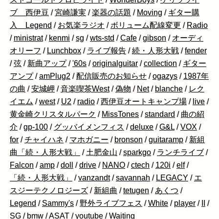
ブ 西伊豆
/
宮崎謙実
/
楽器の話題
/
Moving
/
ギター購
入 Legend
/
お気楽ラジオ
/
ボリューム配線変更
/
Radio
/
ministrat
/
kenmi
/
sg
/
wts-std
/
Cafe
/
gibson
/
オーディ
オリーフ
/
Lunchbox
/
ライブ報告
/
続・人形大戦
/
fender
/
弦
/
新曲アップ
/
'60s
/
originalguitar
/
collection
/
ギター
アンプ
/
amPlug2
/
配信販売のお知らせ
/
ogazys
/
1987年
の曲
/
安城岬
/
音楽喫茶West
/
偽物
/
Net
/
blanche
/
レク
イエム
/
west
/
U2
/
radio
/
西伊豆オートキャンプ場
/
live
/
黄金崎クリスタルパーク
/
MissTones
/
standard
/
曲の紹
介
/
gp-100
/
グッバイメンフィス
/
deluxe
/
G&L
/
VOX
/
for
/
チャイハネ
/
マホガニー
/
bronson
/
guitaramp
/
新組
曲「続・人形大戦」
/
土肥金山
/
sparkgo
/
ランチライブ
/
Falcon
/
amp
/
doll
/
drive
/
NANO
/
ctech
/
120i
/
elf
/
「続・人形大戦」
/
vanzandt
/
savannah
/
LEGACY
/
エ
スジーテクノロジーズ
/
新組曲
/
tetugen
/
あくつ
/
Legend
/
Sammy's
/
野外ライブフェス
/
White
/
player
/
II
/
SG
/
bmw
/
ASAT
/
youtube
/
Waiting