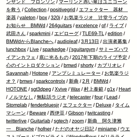
ンザンド ブロンソン
/
マーリンと赤い竜はユニコーン
を救う
/
Collection
/
positivegrid
/
エフェクター 器材
楽器
/
valeton
/
box
/
320i
/
お気楽ラジオ 辻堂ライブの
お知らせ BMWd
/
264guitars
/
excelence
/
of
/
ライブ
/
武田さん
/
sparkmini
/
エピローグ
/
TLE69-TL
/
edition
/
BMWdからBlancheへ
/
audioleaf
/
3月13日
/
出演者募集
/
lunchbox
/
Live
/
sparkedge
/
j'sguitargym
/
サミーズハワ
イアンカフェ
/
底に光るもの
/
2017年下期のライブ予定
/
心のイントロダクション
/
bmwd
/
shorty
/
カブリオレ
/
Savannah
/
Hotone
/
アンプシミュレーター
/
お気楽ラジ
オ？
/
bmws
/
sparkcontrolx
/
新曲
/
2月
/
BMWd
/
HOTONE
/
sgt3dpeg
/
Xvive
/
Wax
/
村上泰範
/
g1x
/
Heart
/
ノルマなし
/
無駄話ラジオ
/
telecaster
/
four
/
Lead
/
Stomplab
/
fenderbluesjr
/
エフェクター
/
Deluxe
/
タイム
マシーン
/
Beware
/
西伊豆
/
Gibson
/
twitcasting
/
twitterlive
/
Guitarlab
/
sgtech
/
zoom
/
新曲 阿久津雅
一 Blanche
/
hofner
/
ただのオヤジ日記
/
miniamp
/
ウエ
ストゴールドプロピライト
/
WonderBoys
/
ゲリラライ