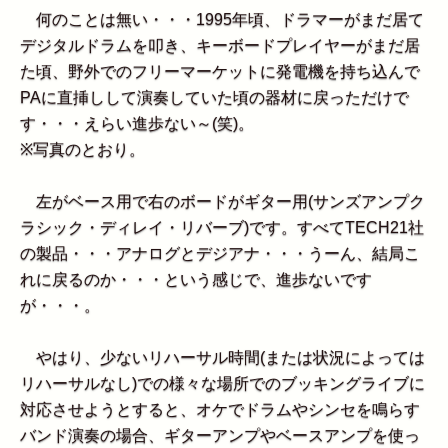
何のことは無い・・・1995年頃、ドラマーがまだ居て
デジタルドラムを叩き、キーボードプレイヤーがまだ居
た頃、野外でのフリーマーケットに発電機を持ち込んで
PAに直挿しして演奏していた頃の器材に戻っただけで
す・・・えらい進歩ない～(笑)。
※写真のとおり。
左がベース用で右のボードがギター用(サンズアンプク
ラシック・ディレイ・リバーブ)です。すべてTECH21社
の製品・・・アナログとデジアナ・・・うーん、結局こ
れに戻るのか・・・という感じで、進歩ないです
が・・・。
やはり、少ないリハーサル時間(または状況によっては
リハーサルなし)での様々な場所でのブッキングライブに
対応させようとすると、オケでドラムやシンセを鳴らす
バンド演奏の場合、ギターアンプやベースアンプを使っ