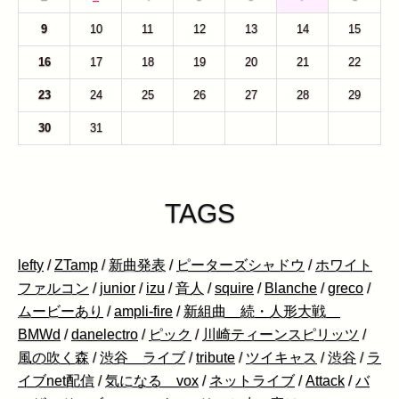
9
10
11
12
13
14
15
16
17
18
19
20
21
22
23
24
25
26
27
28
29
30
31
1
2
3
4
5
TAGS
lefty
/
ZTamp
/
新曲発表
/
ピーターズシャドウ
/
ホワイト
ファルコン
/
junior
/
izu
/
音人
/
squire
/
Blanche
/
greco
/
ムービーあり
/
ampli-fire
/
新組曲 続・人形大戦
BMWd
/
danelectro
/
ピック
/
川崎ティーンスピリッツ
/
風の吹く森
/
渋谷 ライブ
/
tribute
/
ツイキャス
/
渋谷
/
ラ
イブnet配信
/
気になる vox
/
ネットライブ
/
Attack
/
バ