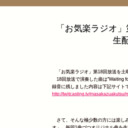
「お気楽ラジオ」
生
「お気楽ラジオ」第18回放送を土
18回放送で演奏した曲は”Waiting 
録音に残しました内容は下記サイト
http://twitcasting.tv/masakazuakuts
さて、そんな極少数の方には楽しみ
オ」、毎回1曲づつオリジナル曲を