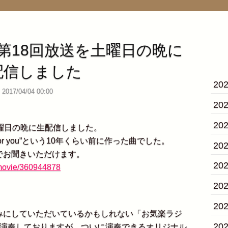
第18回放送を土曜日の晩に
配信しました
20
2017/04/04 00:00
20
20
曜日の晩に生配信しました。
for you”という10年くらい前に作った曲でした。
20
でお聞きいただけます。
20
u/movie/360944878
20
20
にしていただいているかもしれない「お気楽ラジ
20
生演奏しておりますが、ついに演奏できるオリジナル