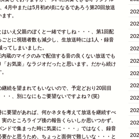
、4月中または5月初め頃になるであろう第20回放送
20
います。
20
はいえ父親のぼくと一緒ですしね・・・、第1回配
20
るごとに視聴者数も減少し、生放送時には1人・録音
減ってしまいました。
20
E内蔵のマイクのみで配信する音の良くない放送でも
20
り「お気楽」なラジオだったと思います。だから続け
す。
20
20
継続を望まれてもいないので、予定どおり20回目
・・、別になにもご要望ないですよね？(笑)
20
20
に要望があれば、何かネタを考えて放送を継続すべ
、実のところライブ後の報告くらいしか思いつかず、
20
バンドで集まった時に気楽に・・・」ではなく、録音
20
必要かと思うため、ちょっと面倒で難しいな・・・と