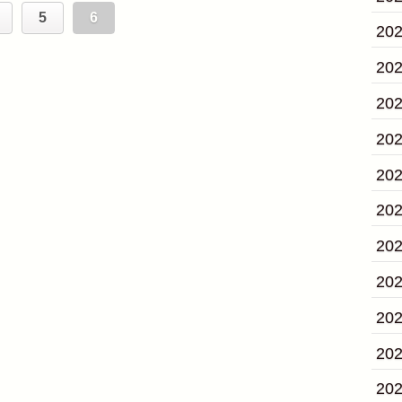
5
6
20
20
20
20
20
20
20
20
20
20
20