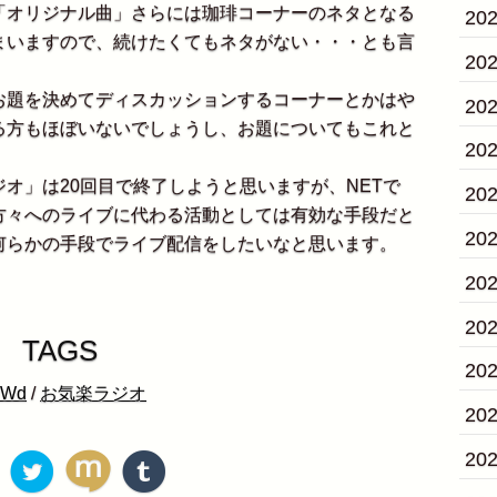
オリジナル曲」さらには珈琲コーナーのネタとなる
20
まいますので、続けたくてもネタがない・・・とも言
20
題を決めてディスカッションするコーナーとかはや
20
る方もほぼいないでしょうし、お題についてもこれと
20
オ」は20回目で終了しようと思いますが、NETで
20
方々へのライブに代わる活動としては有効な手段だと
20
何らかの手段でライブ配信をしたいなと思います。
20
20
TAGS
20
Wd
/
お気楽ラジオ
20
20