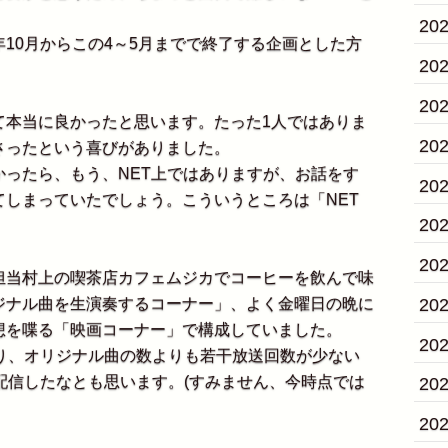
20
10月からこの4～5月までで終了する企画とした方
20
20
本当に良かったと思います。たった1人ではありま
20
さったという喜びがありました。
ったら、もう、NET上ではありますが、お話をす
20
しまっていたでしょう。こういうところは「NET
20
20
当村上の喫茶店カフェムジカでコーヒーを飲んで味
20
ジナル曲を生演奏するコーナー」、よく金曜日の晩に
想を喋る「映画コーナー」で構成していました。
20
り、オリジナル曲の数よりも若干放送回数が少ない
配信したなとも思います。(すみません、今時点では
20
20