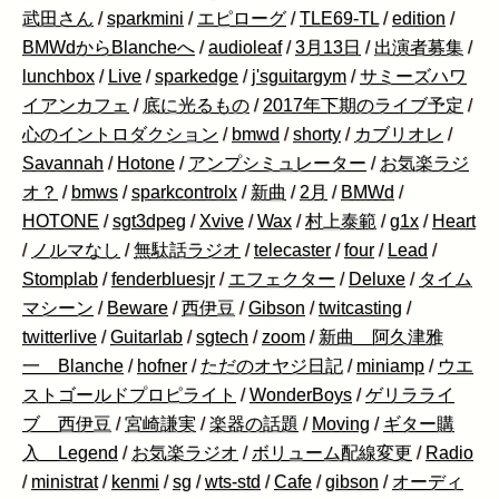
武田さん
/
sparkmini
/
エピローグ
/
TLE69-TL
/
edition
/
BMWdからBlancheへ
/
audioleaf
/
3月13日
/
出演者募集
/
lunchbox
/
Live
/
sparkedge
/
j'sguitargym
/
サミーズハワ
イアンカフェ
/
底に光るもの
/
2017年下期のライブ予定
/
心のイントロダクション
/
bmwd
/
shorty
/
カブリオレ
/
Savannah
/
Hotone
/
アンプシミュレーター
/
お気楽ラジ
オ？
/
bmws
/
sparkcontrolx
/
新曲
/
2月
/
BMWd
/
HOTONE
/
sgt3dpeg
/
Xvive
/
Wax
/
村上泰範
/
g1x
/
Heart
/
ノルマなし
/
無駄話ラジオ
/
telecaster
/
four
/
Lead
/
Stomplab
/
fenderbluesjr
/
エフェクター
/
Deluxe
/
タイム
マシーン
/
Beware
/
西伊豆
/
Gibson
/
twitcasting
/
twitterlive
/
Guitarlab
/
sgtech
/
zoom
/
新曲 阿久津雅
一 Blanche
/
hofner
/
ただのオヤジ日記
/
miniamp
/
ウエ
ストゴールドプロピライト
/
WonderBoys
/
ゲリラライ
ブ 西伊豆
/
宮崎謙実
/
楽器の話題
/
Moving
/
ギター購
入 Legend
/
お気楽ラジオ
/
ボリューム配線変更
/
Radio
/
ministrat
/
kenmi
/
sg
/
wts-std
/
Cafe
/
gibson
/
オーディ