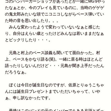
コのハンバーガーショップがあったとか一緒にMG'sやっ
たなぁとか、今のプレイも見ているのに、当時のゲゲゲ
の鬼太郎みたいな頭でニコニコしながらベース弾いてい
た時の音を思い出したり。。。
みんな変わったようで変わっていないなぁと感じた
り、自分はえらい歳とったけどみんなは若いままだなぁ
とビックリしたり・・・。
元島と村上のベース談義も聞いてて面白かった。村
上、ベースをかなり語る(笑)。一緒に居る時はほとんど
語ったりしないんだけど・・・元島が聞き上手だったん
だろうなぁ。
ぼくは今日が誕生日なのですが、佐原とりゅうこちゃ
んには誕生日プレゼントまでいただいちゃって、いや
ぁ、申し訳なかったです。
最後はこのバンドの元のメンバーでもある片渕とずっ