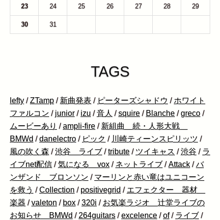
23
24
25
26
27
28
29
30
31
1
2
3
4
5
TAGS
lefty
/
ZTamp
/
新曲発表
/
ピーターズシャドウ
/
ホワイト
ファルコン
/
junior
/
izu
/
音人
/
squire
/
Blanche
/
greco
/
ムービーあり
/
ampli-fire
/
新組曲 続・人形大戦
BMWd
/
danelectro
/
ピック
/
川崎ティーンスピリッツ
/
風の吹く森
/
渋谷 ライブ
/
tribute
/
ツイキャス
/
渋谷
/
ラ
イブnet配信
/
気になる vox
/
ネットライブ
/
Attack
/
バ
ンザンド ブロンソン
/
マーリンと赤い竜はユニコーン
を救う
/
Collection
/
positivegrid
/
エフェクター 器材
楽器
/
valeton
/
box
/
320i
/
お気楽ラジオ 辻堂ライブの
お知らせ BMWd
/
264guitars
/
excelence
/
of
/
ライブ
/