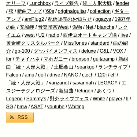
オリーフ
/
Lunchbox
/
ライブ報告
/
続・人形大戦
/
fender
/
弦
/
新曲アップ
/
'60s
/
originalguitar
/
collection
/
ギター
アンプ
/
amPlug2
/
配信販売のお知らせ
/
ogazys
/
1987年
の曲
/
安城岬
/
音楽喫茶West
/
偽物
/
Net
/
blanche
/
レク
イエム
/
west
/
U2
/
radio
/
西伊豆オートキャンプ場
/
live
/
黄金崎クリスタルパーク
/
MissTones
/
standard
/
曲の紹
介
/
gp-100
/
グッバイメンフィス
/
deluxe
/
G&L
/
VOX
/
for
/
チャイハネ
/
マホガニー
/
bronson
/
guitaramp
/
新組
曲「続・人形大戦」
/
土肥金山
/
sparkgo
/
ランチライブ
/
Falcon
/
amp
/
doll
/
drive
/
NANO
/
ctech
/
120i
/
elf
/
「続・人形大戦」
/
vanzandt
/
savannah
/
LEGACY
/
エ
スジーテクノロジーズ
/
新組曲
/
tetugen
/
あくつ
/
Legend
/
Sammy's
/
野外ライブフェス
/
White
/
player
/
II
/
SG
/
bmw
/
ASAT
/
youtube
/
Waiting
RSS