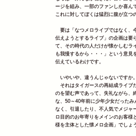
ージを組み、一部のファンしか喜ん
これに対してぼくは猛烈に腹が立つ
要は「なつメロライブではなく、今
伝えようとするライブ」の企画は要
て、その時代の人だけが懐かしむラ
も我慢するから・・・」という意見
伝えているわけです。
いやいや、違うんじゃないですか
それはタイガースの再結成ライブだ
のを望む声であって、失礼ながら、
な、50～40年前に少年少女だった
なく、引退したり、不人気でメジャ
ロ目的のお年寄りをメインのお客様
様を主体とした懐メロ企画」でしょ