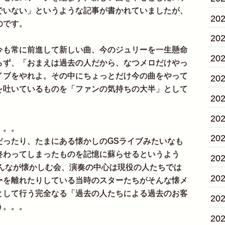
でいない」というような記事が書かれていましたが、
20
のです。
20
も常に前進して新しい曲、今のジュリーを一生懸命
20
らず、「おまえは過去の人だから、なつメロだけやっ
イブをやれよ。その中にちょっとだけ今の曲をやって
20
を吐いているものを「ファンの気持ちの大半」として
20
20
。。。
20
ったり、たまにある懐かしのGSライブみたいなも
終わってしまったものを記憶に蘇らせるというよう
20
みんなが懐かしむ会、演奏の中心は現役の人たちでは
20
ーを離れたりしている当時のスターたちがそんな懐メ
として行う完全なる「過去の人たちによる過去のお客
20
う。。。
20