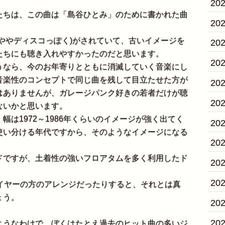
20
ちは、この曲は「島谷ひとみ」のために書かれた曲
20
ややディスコっぽく)がされていて、古いイメージを
20
たちにも聴き入れやすかったのだと思います。
20
なら、今のお年寄りとともに消滅していく音楽にし
音楽性のコンセプトで同じ曲を残して目立たせた方が
20
はありませんが、ガレージパンク好きの若者だけが聴
20
ないかと思います。
は1972～1986年くらいのイメージが強く出てく
20
使い分ける年代ですから、そのようなイメージになる
20
ですが、土着性の強いフロアタムを多く利用したド
20
20
イヤーの方のアレンジだったりすると、それとは真
ょう。
20
20
うなわけで、ぼくはたとえ過去のヒット曲の多いジ