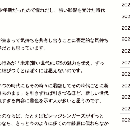
20
も少年期だったので憧れだし、強い影響を受けた時代
20
20
20
集まって気持ちを共有し合うことに否定的な気持ち
事だとも思っています。
20
20
為が「未来(若い世代)にGSの魅力を伝え、ずっ
に結びつくとはぼくには思えないのです。
20
20
つの時代にもその時々に君臨してその時代ごとに新
過去のまま」を引きずれば引きづるほど、新しい世代
20
強すぎる内容に難色を示す人が多いと思うのです。
20
のならば、たとえばビレッジシンガーズがずっと
20
のなら、きっと今のように多くの年齢層に伝わらなか