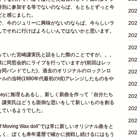
特別に参加する等でないのならば、もともとずっと今
20
だと感じました。
20
、今のジュリーに興味がないのならば、今らしいラ
んでそれに行けばよろしいんではないかと思います。
20
20
ていた宮崎謙実氏と話をした際のことですが。。。
20
に同窓会的にライブを行っていますが(前回はレッ
合同バンドでした)、過去のオリジナルのロックンロ
20
ルの当時(1980年代最初の頃)アレンジしたものをや
20
eyに無理もあるし、新しく新曲を作って「自分たち
20
、謙実氏はどうも面倒な思いをして新しいものを創る
20
えているようでした。
20
Moving Wax doll"では常に新しいオリジナル曲をと
20
しく、ぼくも来年還暦で確かに挑戦し続けるにはもう