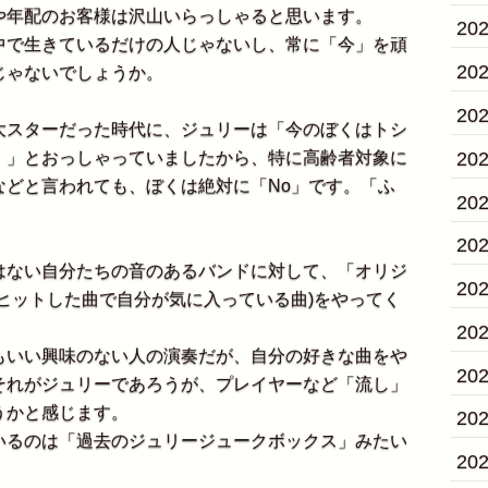
年配のお客様は沢山いらっしゃると思います。
20
で生きているだけの人じゃないし、常に「今」を頑
20
じゃないでしょうか。
20
スターだった時代に、ジュリーは「今のぼくはトシ
20
。」とおっしゃっていましたから、特に高齢者対象に
などと言われても、ぼくは絶対に「No」です。「ふ
20
20
ない自分たちの音のあるバンドに対して、「オリジ
20
ヒットした曲で自分が気に入っている曲)をやってく
。
20
いい興味のない人の演奏だが、自分の好きな曲をや
20
それがジュリーであろうが、プレイヤーなど「流し」
うかと感じます。
20
るのは「過去のジュリージュークボックス」みたい
20