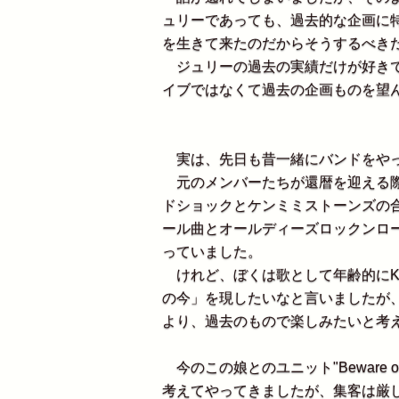
ュリーであっても、過去的な企画に
を生きて来たのだからそうするべき
ジュリーの過去の実績だけが好きで
イブではなくて過去の企画ものを望
実は、先日も昔一緒にバンドをやっ
元のメンバーたちが還暦を迎える際
ドショックとケンミミストーンズの
ール曲とオールディーズロックンロー
っていました。
けれど、ぼくは歌として年齢的にK
の今」を現したいなと言いましたが
より、過去のもので楽しみたいと考
今のこの娘とのユニット"Beware of 
考えてやってきましたが、集客は厳