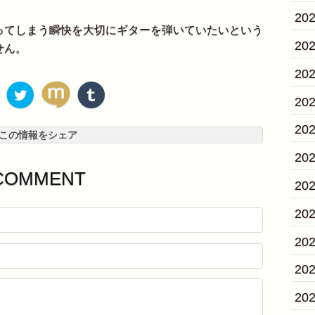
。
20
てしまう瞬快を大切にギターを弾いていたいという
20
せん。
20
20
20
この情報をシェア
20
COMMENT
20
20
20
20
20