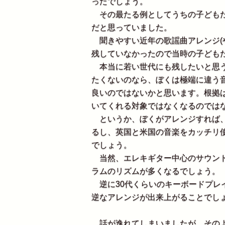
ったでしょう。
その最たる例としてうちの子どもた
だと思っていました。
聞きやすい近年の歌謡曲アレンジ(
残していなかったので当時の子ども
本当に若い世代にも残したいと思う
たくないのなら、ぼくは極端に違う
良いのではないかと思います。根拠
いてくれる対象ではなくなるのでは
というか、ぼくがアレンジすれば、幅
るし、英国と米国の音楽をカッチリ
でしょう。
当然、エレキギター中心のサウンド
ラムのリズムが多くなるでしょう。
逆に30代くらいのキーボードプレ
逆なアレンジが出来上がることでし
話が逸れてしまいましたが、そのよ