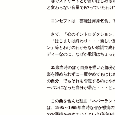
巷でストリートとか言いはじめる前
と変わらない音量で)やっていたわけ
コンセプトは「芸能は河原乞食」で
さて、「心のイントロダクション」
「はじまりは終わり・・・新しい旅
ン」等とわけのわからない歌詞で終
ディーなのに、なぜか歌詞はちょっ
35歳当時のぼく自身を描いた部分
楽を諦められずに一度やめてもはじ
の自分、でもそれを否定するのはや
ーパンになった自分が居た・・・と
この曲を含んだ組曲「ネバーランド
は、1995～1998年当時なぜか鬱
のお客様をやめていくという(苦笑)