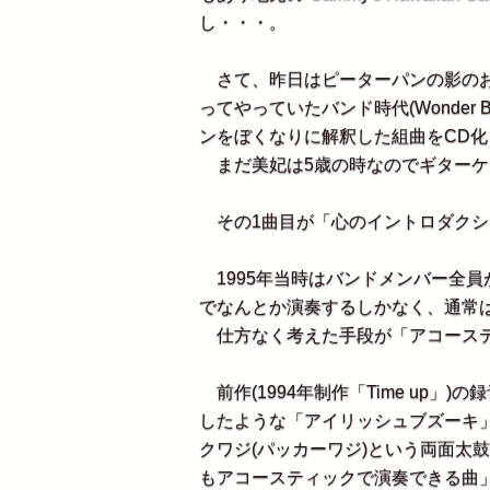
し・・・。
さて、昨日はピーターパンの影のお
ってやっていたバンド時代(Wonder Bo
ンをぼくなりに解釈した組曲をCD
まだ美妃は5歳の時なのでギターケ
その1曲目が「心のイントロダクシ
1995年当時はバンドメンバー全
でなんとか演奏するしかなく、通常
仕方なく考えた手段が「アコーステ
前作(1994年制作「Time up
したような「アイリッシュブズーキ
クワジ(パッカーワジ)という両面太
もアコースティックで演奏できる曲