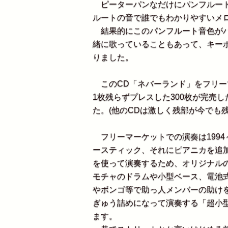
ピーターパンなだけにパンフルート
ルートの音で誰でもわかりやすいメ
結果的にこのパンフルート音色がバ
緒に歌っていることもあって、キー
りました。
このCD「ネバーランド」をフリー
1枚残らずプレスした300枚が完売
た。(他のCDは激しく残部が今でも残
フリーマーケットでの演奏は1994
ースティック、それにピアニカを追
を使って演奏するため、オリジナル
モチャのドラムや小型ベース、電池
やボンゴ等で助っ人メンバーの助け
ぎゅう詰めになって演奏する「超小
ます。