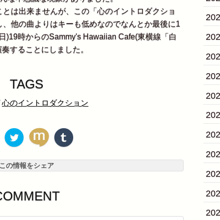
とは出来ませんが、この「心のイントロダクショ
20
し、他の曲よりはキーも低めなのでなんとか最後に1
20
時からのSammy's Hawaiian Cafe(東横線「白
演奏することにしました。
20
20
TAGS
20
/
心のイントロダクション
20
20
20
この情報をシェア
20
20
COMMENT
20