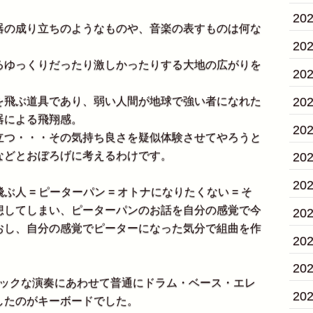
20
の成り立ちのようなものや、音楽の表すものは何な
20
ゆっくりだったり激しかったりする大地の広がりを
20
20
飛ぶ道具であり、弱い人間が地球で強い者になれた
器による飛翔感。
20
つ・・・その気持ち良さを疑似体験させてやろうと
などとおぼろげに考えるわけです。
20
20
 = ピーターパン = オトナになりたくない = そ
想してしまい、ピーターパンのお話を自分の感覚で今
20
おし、自分の感覚でピーターになった気分で組曲を作
20
20
ックな演奏にあわせて普通にドラム・ベース・エレ
20
したのがキーボードでした。