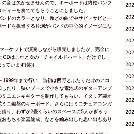
の音は欠かせませんので、キーボードは終始パンフ
20
ロディーを奏でてもらうことにしました。
20
ンドのカラーとなり、殆どの曲で中サビ・サビと一
ボードを担当する片渕がバンドの中心的イメージにな
20
20
マーケットで演奏しながら販売しましたが、完全に
20
したCDはこれと次の「チャイルドハート」だけでし
20
っています(笑))
20
～1999年まで行い、当初は西野とふたりだけのアコ
20
加したり、狭いブースで小さな電池式のギターアンプ
のミニエレキギターを制作してもらい、イタリア製オ
20
式ミニ鍵盤のキーボード、さらにはミニチュアコンガ
20
を借り、わずか2畳くらいのスペースに5人がぎゃう
型おもちゃ楽器編成」などを編み出した思い出もあり
20