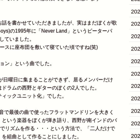
20
話を書かせていただきましたが、実はまだぼくが歌
20
ys)の1995年に「Never Land」というピーターパ
20
化していました。
ースに座布団を敷いて寝ていた頃ですね(笑)
20
20
ョン」という曲でした。
20
員が日曜日に集まることができず、居るメンバーだけ
20
はドラムの西野とギターのぼくの2人でした。
ィックユニット化」でした。
20
20
」)の録音で最後の曲で使ったフラットマンドリンを大きく
」という楽器をぼくが弾き語り、西野が南インドのバ
20
鼓でリズムを作る・・・という方法で、「二人だけで
20
」を組曲として作ることにしました。