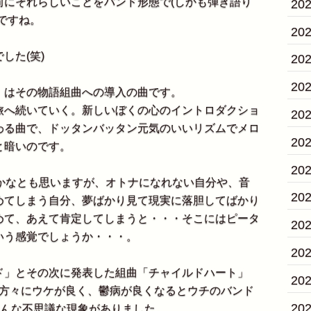
にそれらしいことをバンド形態で(しかも弾き語り
20
ですね。
20
した(笑)
20
20
はその物語組曲への導入の曲です。
へ続いていく。新しいぼくの心のイントロダクショ
20
わる曲で、ドッタンバッタン元気のいいリズムでメロ
20
と暗いのです。
20
かなとも思いますが、オトナになれない自分や、音
20
めてしまう自分、夢ばかり見て現実に落胆してばかり
めて、あえて肯定してしまうと・・・そこにはピータ
20
いう感覚でしょうか・・・。
20
」とその次に発表した組曲「チャイルドハート」
20
病の方々にウケが良く、鬱病が良くなるとウチのバンド
20
そんな不思議な現象がありました。