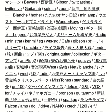
マシーン
/
Beware
/
西伊豆
/
Gibson
/
twitcasting
/
twitterlive
/
Guitarlab
/
sgtech
/
zoom
/
新曲 阿久津雅
一 Blanche
/
hofner
/
ただのオヤジ日記
/
miniamp
/
ウエ
ストゴールドプロピライト
/
WonderBoys
/
ゲリラライ
ブ 西伊豆
/
宮崎謙実
/
楽器の話題
/
Moving
/
ギター購
入 Legend
/
お気楽ラジオ
/
ボリューム配線変更
/
Radio
/
ministrat
/
kenmi
/
sg
/
wts-std
/
Cafe
/
gibson
/
オーディ
オリーフ
/
Lunchbox
/
ライブ報告
/
続・人形大戦
/
fender
/
弦
/
新曲アップ
/
'60s
/
originalguitar
/
collection
/
ギター
アンプ
/
amPlug2
/
配信販売のお知らせ
/
ogazys
/
1987年
の曲
/
安城岬
/
音楽喫茶West
/
偽物
/
Net
/
blanche
/
レク
イエム
/
west
/
U2
/
radio
/
西伊豆オートキャンプ場
/
live
/
黄金崎クリスタルパーク
/
MissTones
/
standard
/
曲の紹
介
/
gp-100
/
グッバイメンフィス
/
deluxe
/
G&L
/
VOX
/
for
/
チャイハネ
/
マホガニー
/
bronson
/
guitaramp
/
新組
曲「続・人形大戦」
/
土肥金山
/
sparkgo
/
ランチライブ
/
Falcon
/
amp
/
doll
/
drive
/
NANO
/
ctech
/
120i
/
elf
/