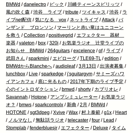
BMWd
/
danelectro
/
ピック
/
川崎ティーンスピリッツ
/
風の吹く森
/
渋谷 ライブ
/
tribute
/
ツイキャス
/
渋谷
/
ラ
イブnet配信
/
気になる vox
/
ネットライブ
/
Attack
/
バ
ンザンド ブロンソン
/
マーリンと赤い竜はユニコーン
を救う
/
Collection
/
positivegrid
/
エフェクター 器材
楽器
/
valeton
/
box
/
320i
/
お気楽ラジオ 辻堂ライブの
お知らせ BMWd
/
264guitars
/
excelence
/
of
/
ライブ
/
武田さん
/
sparkmini
/
エピローグ
/
TLE69-TL
/
edition
/
BMWdからBlancheへ
/
audioleaf
/
3月13日
/
出演者募集
/
lunchbox
/
Live
/
sparkedge
/
j'sguitargym
/
サミーズハワ
イアンカフェ
/
底に光るもの
/
2017年下期のライブ予定
/
心のイントロダクション
/
bmwd
/
shorty
/
カブリオレ
/
Savannah
/
Hotone
/
アンプシミュレーター
/
お気楽ラジ
オ？
/
bmws
/
sparkcontrolx
/
新曲
/
2月
/
BMWd
/
HOTONE
/
sgt3dpeg
/
Xvive
/
Wax
/
村上泰範
/
g1x
/
Heart
/
ノルマなし
/
無駄話ラジオ
/
telecaster
/
four
/
Lead
/
Stomplab
/
fenderbluesjr
/
エフェクター
/
Deluxe
/
タイム