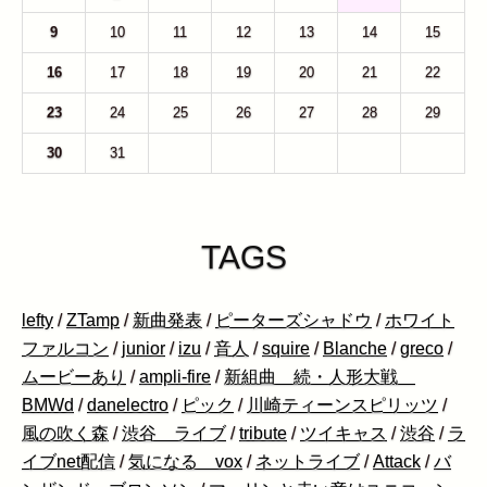
9
10
11
12
13
14
15
16
17
18
19
20
21
22
23
24
25
26
27
28
29
30
31
1
2
3
4
5
TAGS
lefty
/
ZTamp
/
新曲発表
/
ピーターズシャドウ
/
ホワイト
ファルコン
/
junior
/
izu
/
音人
/
squire
/
Blanche
/
greco
/
ムービーあり
/
ampli-fire
/
新組曲 続・人形大戦
BMWd
/
danelectro
/
ピック
/
川崎ティーンスピリッツ
/
風の吹く森
/
渋谷 ライブ
/
tribute
/
ツイキャス
/
渋谷
/
ラ
イブnet配信
/
気になる vox
/
ネットライブ
/
Attack
/
バ