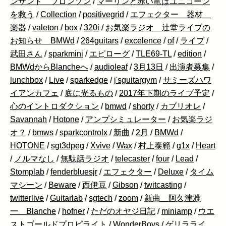
ンザンド ブロンソン
/
マーリンと赤い竜はユニコーン
を救う
/
Collection
/
positivegrid
/
エフェクター 器材
楽器
/
valeton
/
box
/
320i
/
お気楽ラジオ 辻堂ライブの
お知らせ BMWd
/
264guitars
/
excelence
/
of
/
ライブ
/
武田さん
/
sparkmini
/
エピローグ
/
TLE69-TL
/
edition
/
BMWdからBlancheへ
/
audioleaf
/
3月13日
/
出演者募集
/
lunchbox
/
Live
/
sparkedge
/
j'sguitargym
/
サミーズハワ
イアンカフェ
/
底に光るもの
/
2017年下期のライブ予定
/
心のイントロダクション
/
bmwd
/
shorty
/
カブリオレ
/
Savannah
/
Hotone
/
アンプシミュレーター
/
お気楽ラジ
オ？
/
bmws
/
sparkcontrolx
/
新曲
/
2月
/
BMWd
/
HOTONE
/
sgt3dpeg
/
Xvive
/
Wax
/
村上泰範
/
g1x
/
Heart
/
ノルマなし
/
無駄話ラジオ
/
telecaster
/
four
/
Lead
/
Stomplab
/
fenderbluesjr
/
エフェクター
/
Deluxe
/
タイム
マシーン
/
Beware
/
西伊豆
/
Gibson
/
twitcasting
/
twitterlive
/
Guitarlab
/
sgtech
/
zoom
/
新曲 阿久津雅
一 Blanche
/
hofner
/
ただのオヤジ日記
/
miniamp
/
ウエ
ストゴールドプロピライト
/
WonderBoys
/
ゲリラライ