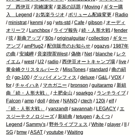
ブ 西伊豆
/
宮崎謙実
/
楽器の話題
/
Moving
/
ギター購
入 Legend
/
お気楽ラジオ
/
ボリューム配線変更
/
Radio
/
ministrat
/
kenmi
/
sg
/
wts-std
/
Cafe
/
gibson
/
オーディ
オリーフ
/
Lunchbox
/
ライブ報告
/
続・人形大戦
/
fender
/
弦
/
新曲アップ
/
'60s
/
originalguitar
/
collection
/
ギター
アンプ
/
amPlug2
/
配信販売のお知らせ
/
ogazys
/
1987年
の曲
/
安城岬
/
音楽喫茶West
/
偽物
/
Net
/
blanche
/
レク
イエム
/
west
/
U2
/
radio
/
西伊豆オートキャンプ場
/
live
/
黄金崎クリスタルパーク
/
MissTones
/
standard
/
曲の紹
介
/
gp-100
/
グッバイメンフィス
/
deluxe
/
G&L
/
VOX
/
for
/
チャイハネ
/
マホガニー
/
bronson
/
guitaramp
/
新組
曲「続・人形大戦」
/
土肥金山
/
sparkgo
/
ランチライブ
/
Falcon
/
amp
/
doll
/
drive
/
NANO
/
ctech
/
120i
/
elf
/
「続・人形大戦」
/
vanzandt
/
savannah
/
LEGACY
/
エ
スジーテクノロジーズ
/
新組曲
/
tetugen
/
あくつ
/
Legend
/
Sammy's
/
野外ライブフェス
/
White
/
player
/
II
/
SG
/
bmw
/
ASAT
/
youtube
/
Waiting