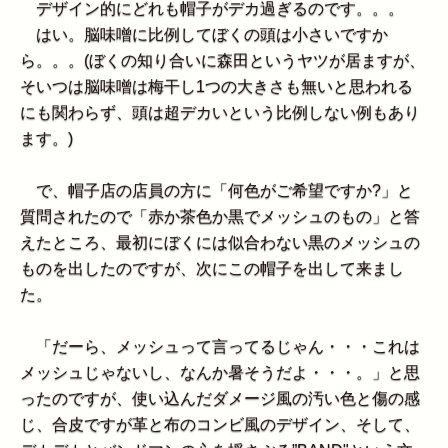
デザイン的にどれも帽子がデカ過ぎるのです。。。
はい。脳味噌に比例してぼくの頭は小さいですか
ら。。。(ぼくの知り合いに森田というヤツが居ますが、
そいつは脳味噌は梅干し1つの大きさも無いと思われる
にも関わらず、頭は超デカいという比例しない例もあり
ます。)
で、帽子店の店員の方に「何色がご希望ですか?」と
質問されたので「赤か茶色か黒でメッシュのもの」と答
えたところ、最初にぼくには似合わない黒のメッシュの
ものを出したのですが、次にこの帽子を出して来まし
た。
「だーら、メッシュって言ってるじゃん・・・これは
メッシュじゃないし、なんか暑そうだよ・・・。」と思
ったのですが、使い込んだダメージ風の汚い色と傷の感
じ、合皮ですが革と布のコンビ風のデザイン、そして、