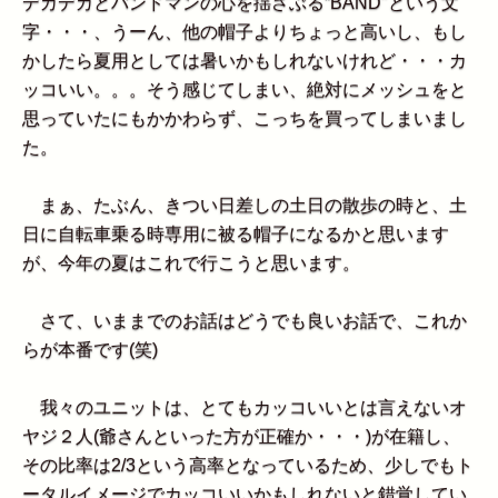
デカデカとバンドマンの心を揺さぶる”BAND"という文
字・・・、うーん、他の帽子よりちょっと高いし、もし
かしたら夏用としては暑いかもしれないけれど・・・カ
ッコいい。。。そう感じてしまい、絶対にメッシュをと
思っていたにもかかわらず、こっちを買ってしまいまし
た。
まぁ、たぶん、きつい日差しの土日の散歩の時と、土
日に自転車乗る時専用に被る帽子になるかと思います
が、今年の夏はこれで行こうと思います。
さて、いままでのお話はどうでも良いお話で、これか
らが本番です(笑)
我々のユニットは、とてもカッコいいとは言えないオ
ヤジ２人(爺さんといった方が正確か・・・)が在籍し、
その比率は2/3という高率となっているため、少しでもト
ータルイメージでカッコいいかもしれないと錯覚してい