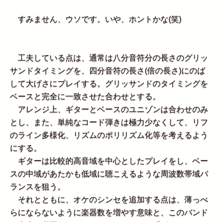
すみません、ウソです。いや、ホントかな(笑)
工夫している点は、通常は八分音符分の長さのグリッ
サンドタイミングを、四分音符の長さ(倍の長さ)にのば
して大げさにプレイする。グリッサンドのタイミングを
ベースと完全に一致させた合わせとする。
アレンジ上、ギターとベースのユニゾンは合わせのみ
とし、また、単純なコード弾きは極力少なくして、リフ
のライン多様化、リズムのポリリズム化等を考えるよう
にする。
ギターは比較的高音域を中心としたプレイをし、ベー
スの中域があたかも低域に聴こえるような周波数帯域バ
ランスを狙う。
それとともに、オケのシンセを追加する点は、薄っべ
らにならないように楽器数を増やす意味と、このバンド