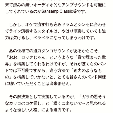
来て嫌みの無いオーディオ的なアンプサウンドを可能に
してくれているのがSansamp Classic等です。
しかし、オケで流す打ち込みドラムとシンセに合わせ
てライン演奏するスタイルは、やはり演奏していても迫
力は欠けるし、ペラペラになってしまうわけです。
あの低域での迫力ダンゴサウンドがあるからこそ、
「おお、ロックじゃん」というような「音で埋まった世
界」を構築してくれるわけですが、それがぼくらのバン
ドでは不可能ですから、違う方法で「迫力のようなも
の」を構築していかないと、とても皆さんのバンド同様
に聴いていただくことは出来ません。
その解決策として実施しているのが、「ガラの悪そう
なカッコのコケ脅し」と「近くに来ないで～と思われる
ような怪しい人格」による迫力です。