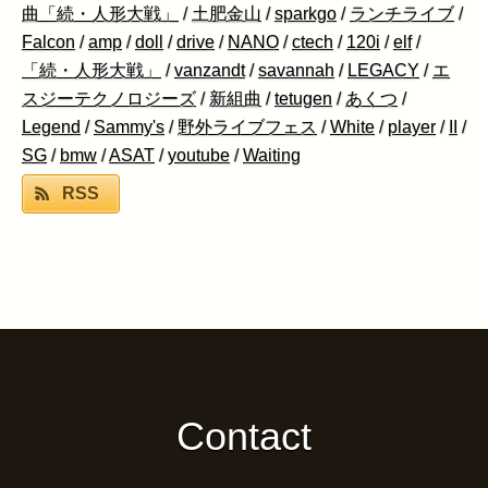
曲「続・人形大戦」
/
土肥金山
/
sparkgo
/
ランチライブ
/
Falcon
/
amp
/
doll
/
drive
/
NANO
/
ctech
/
120i
/
elf
/
「続・人形大戦」
/
vanzandt
/
savannah
/
LEGACY
/
エ
スジーテクノロジーズ
/
新組曲
/
tetugen
/
あくつ
/
Legend
/
Sammy's
/
野外ライブフェス
/
White
/
player
/
II
/
SG
/
bmw
/
ASAT
/
youtube
/
Waiting
RSS
Contact