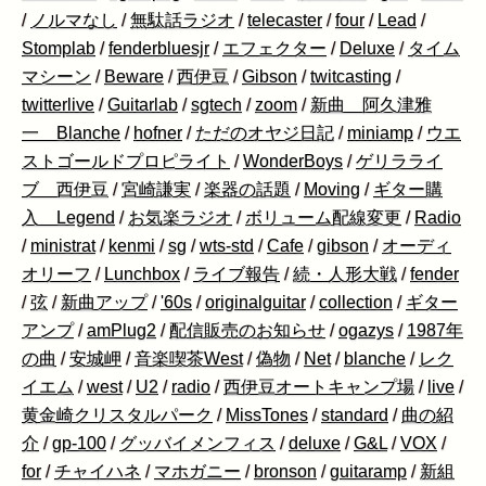
/
ノルマなし
/
無駄話ラジオ
/
telecaster
/
four
/
Lead
/
Stomplab
/
fenderbluesjr
/
エフェクター
/
Deluxe
/
タイム
マシーン
/
Beware
/
西伊豆
/
Gibson
/
twitcasting
/
twitterlive
/
Guitarlab
/
sgtech
/
zoom
/
新曲 阿久津雅
一 Blanche
/
hofner
/
ただのオヤジ日記
/
miniamp
/
ウエ
ストゴールドプロピライト
/
WonderBoys
/
ゲリラライ
ブ 西伊豆
/
宮崎謙実
/
楽器の話題
/
Moving
/
ギター購
入 Legend
/
お気楽ラジオ
/
ボリューム配線変更
/
Radio
/
ministrat
/
kenmi
/
sg
/
wts-std
/
Cafe
/
gibson
/
オーディ
オリーフ
/
Lunchbox
/
ライブ報告
/
続・人形大戦
/
fender
/
弦
/
新曲アップ
/
'60s
/
originalguitar
/
collection
/
ギター
アンプ
/
amPlug2
/
配信販売のお知らせ
/
ogazys
/
1987年
の曲
/
安城岬
/
音楽喫茶West
/
偽物
/
Net
/
blanche
/
レク
イエム
/
west
/
U2
/
radio
/
西伊豆オートキャンプ場
/
live
/
黄金崎クリスタルパーク
/
MissTones
/
standard
/
曲の紹
介
/
gp-100
/
グッバイメンフィス
/
deluxe
/
G&L
/
VOX
/
for
/
チャイハネ
/
マホガニー
/
bronson
/
guitaramp
/
新組