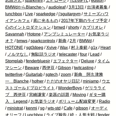
武田さん
/
sparkmini
/
エピローグ
/
TLE69-TL
/
edition
/
BMWdからBlancheへ
/
audioleaf
/
3月13日
/
出演者募集
/
lunchbox
/
Live
/
sparkedge
/
j'sguitargym
/
サミーズハワ
イアンカフェ
/
底に光るもの
/
2017年下期のライブ予定
/
心のイントロダクション
/
bmwd
/
shorty
/
カブリオレ
/
Savannah
/
Hotone
/
アンプシミュレーター
/
お気楽ラジ
オ？
/
bmws
/
sparkcontrolx
/
新曲
/
2月
/
BMWd
/
HOTONE
/
sgt3dpeg
/
Xvive
/
Wax
/
村上泰範
/
g1x
/
Heart
/
ノルマなし
/
無駄話ラジオ
/
telecaster
/
four
/
Lead
/
Stomplab
/
fenderbluesjr
/
エフェクター
/
Deluxe
/
タイム
マシーン
/
Beware
/
西伊豆
/
Gibson
/
twitcasting
/
twitterlive
/
Guitarlab
/
sgtech
/
zoom
/
新曲 阿久津雅
一 Blanche
/
hofner
/
ただのオヤジ日記
/
miniamp
/
ウエ
ストゴールドプロピライト
/
WonderBoys
/
ゲリラライ
ブ 西伊豆
/
宮崎謙実
/
楽器の話題
/
Moving
/
ギター購
入 Legend
/
お気楽ラジオ
/
ボリューム配線変更
/
Radio
/
ministrat
/
kenmi
/
sg
/
wts-std
/
Cafe
/
gibson
/
オーディ
オリーフ
/
Lunchbox
/
ライブ報告
/
続・人形大戦
/
fender