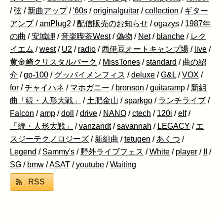
/
弦
/
新曲アップ
/
'60s
/
originalguitar
/
collection
/
ギター
アンプ
/
amPlug2
/
配信販売のお知らせ
/
ogazys
/
1987年
の曲
/
安城岬
/
音楽喫茶West
/
偽物
/
Net
/
blanche
/
レク
イエム
/
west
/
U2
/
radio
/
西伊豆オートキャンプ場
/
live
/
黄金崎クリスタルパーク
/
MissTones
/
standard
/
曲の紹
介
/
gp-100
/
グッバイメンフィス
/
deluxe
/
G&L
/
VOX
/
for
/
チャイハネ
/
マホガニー
/
bronson
/
guitaramp
/
新組
曲「続・人形大戦」
/
土肥金山
/
sparkgo
/
ランチライブ
/
Falcon
/
amp
/
doll
/
drive
/
NANO
/
ctech
/
120i
/
elf
/
「続・人形大戦」
/
vanzandt
/
savannah
/
LEGACY
/
エ
スジーテクノロジーズ
/
新組曲
/
tetugen
/
あくつ
/
Legend
/
Sammy's
/
野外ライブフェス
/
White
/
player
/
II
/
SG
/
bmw
/
ASAT
/
youtube
/
Waiting
RSS