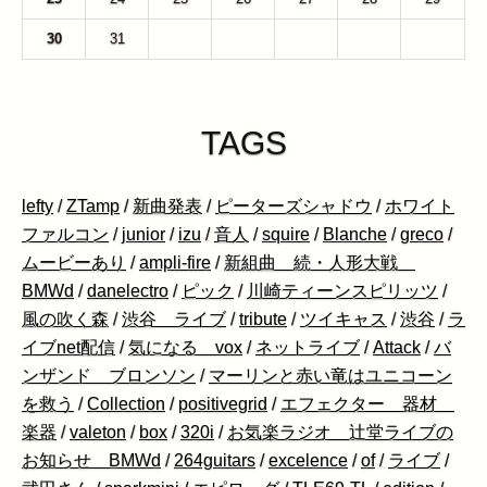
30
31
1
2
3
4
5
TAGS
lefty
/
ZTamp
/
新曲発表
/
ピーターズシャドウ
/
ホワイト
ファルコン
/
junior
/
izu
/
音人
/
squire
/
Blanche
/
greco
/
ムービーあり
/
ampli-fire
/
新組曲 続・人形大戦
BMWd
/
danelectro
/
ピック
/
川崎ティーンスピリッツ
/
風の吹く森
/
渋谷 ライブ
/
tribute
/
ツイキャス
/
渋谷
/
ラ
イブnet配信
/
気になる vox
/
ネットライブ
/
Attack
/
バ
ンザンド ブロンソン
/
マーリンと赤い竜はユニコーン
を救う
/
Collection
/
positivegrid
/
エフェクター 器材
楽器
/
valeton
/
box
/
320i
/
お気楽ラジオ 辻堂ライブの
お知らせ BMWd
/
264guitars
/
excelence
/
of
/
ライブ
/