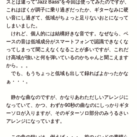
スとは違って”Jazz Bass”を今回は使ってみたのですが、
これはぼくが調子に乗り過ぎだったか、ギターなみに硬
い音にし過ぎて、低域がちょっと足りないおとになって
しまいました。
けれど、個人的には結構好きな音です。なぜなら、ベ
ースの音は低域成分がスマートフォンで認識できなくな
ってしまって聞こえなくなることが多いですが、これだ
け高域が強いと何を弾いているのかちゃんと聞こえます
から。。。
でも、もうちょっと低域も出して録ればよかったかな
ぁ・・・。
静かな曲なのですが、かなりあわただしいアレンジに
なっていて、かつ、わずか90秒の曲なのにしっかりギタ
ーソロが入りますが、そのギターソロ部分のみうるさい
アレンジになっています。
この曲の狙いは、例えば・・・、前のバンドの素晴ら