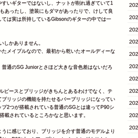
すいギターではないし、ナットが削れ過ぎていて1
20
良もあったし、塗装にもダマがあったりで、けして良
20
ては実は所持しているGibsonのギターの中では一
20
20
らいしかありません。
たメイプルなので、最初から乾いたオールディーな
20
20
のSG Juniorとさほど大きな音色差はないだろ
20
20
ルピースとブリッジがきちんとあるわけでなく、テ
てブリッジの機能を持たせるバーブリッジになってい
20
プ2つが搭載されている普通のSGとは違ってP90シ
20
け搭載されているところかなと思います。
20
うに感じており、ブリッジを介す普通のモデルより