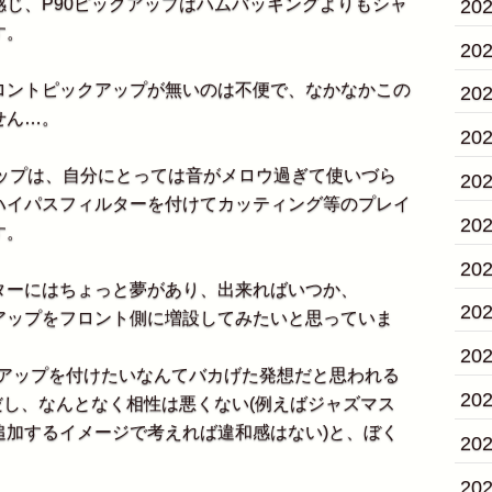
じ、P90ピックアップはハムバッキングよりもシャ
20
す。
20
ントピックアップが無いのは不便で、なかなかこの
20
せん…。
20
アップは、自分にとっては音がメロウ過ぎて使いづら
20
ハイパスフィルターを付けてカッティング等のプレイ
20
す。
20
ーにはちょっと夢があり、出来ればいつか、
20
ントピックアップをフロント側に増設してみたいと思っていま
20
ピックアップを付けたいなんてバカげた発想だと思われる
20
だし、なんとなく相性は悪くない(例えばジャズマス
追加するイメージで考えれば違和感はない)と、ぼく
20
20