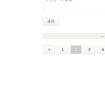
↓↓
<
1
2
3
4