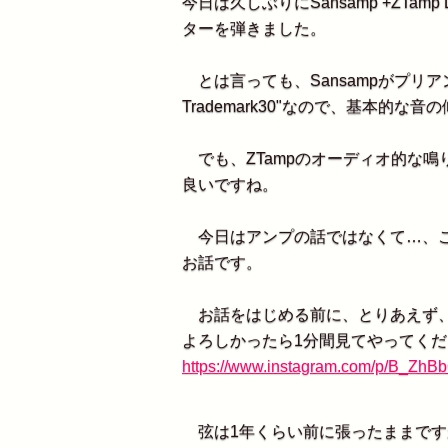
今日は久しぶりにSansamp +ZTamp
ターを弾きました。
とは言っても、Sansampがプリア
Trademark30"なので、基本的
でも、ZTampのオーディオ的な鳴
良いですね。
今日はアンプの話ではなくて…、これまた久
お話です。
お話をはじめる前に、とりあえず、
よろしかったら1分間見てやってくださ
https://www.instagram.com/p/B_ZhB
弦は1年くらい前に張ったままですが