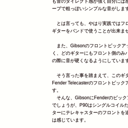
も音のダイレクト感が強く自分には感
ープで粗っぽいシンプルな音がしま
とは言っても、やはり実践ではフロ
ギターをバンドで使うことが出来ま
また、Gibsonのフロントピック
く、どのギターにもフロント側のみ
の際に音が硬くなるようにしていま
そう言った事を踏まえて、このギタ
Fender Telecasterのフロ
す。
そんな、GibsonにFenderの
でしょうが、P90はシングルコイル
ターにテレキャスターのフロントを
は感じています。