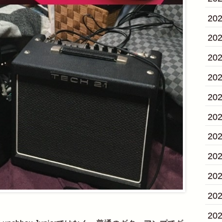
20
20
20
20
20
20
20
20
20
20
20