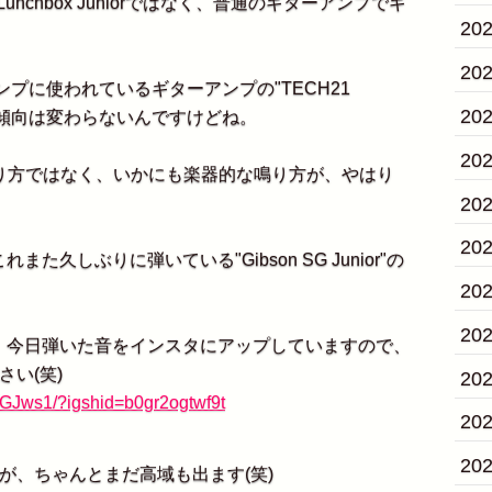
 Lunchbox Juniorではなく、普通のギターアンプでギ
20
20
ンプに使われているギターアンプの"TECH21
20
な音の傾向は変わらないんですけどね。
20
り方ではなく、いかにも楽器的な鳴り方が、やはり
20
20
しぶりに弾いている"Gibson SG Junior"の
20
20
今日弾いた音をインスタにアップしていますので、
い(笑)
20
bGJws1/?igshid=b0gr2ogtwf9t
20
20
、ちゃんとまだ高域も出ます(笑)