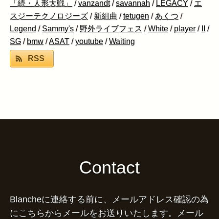
「続・人形大戦」
/
vanzandt
/
savannah
/
LEGACY
/
エ
スジーテクノロジーズ
/
新組曲
/
tetugen
/
あくつ
/
Legend
/
Sammy's
/
野外ライブフェス
/
White
/
player
/
II
/
SG
/
bmw
/
ASAT
/
youtube
/
Waiting
RSS
Contact
Blancheに連絡する前に、メールアドレス確認の為
にこちらからメールをお送りいたします。メール