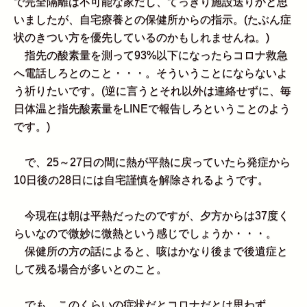
で完全隔離は不可能な家だし、てっきり施設送りかと思
いましたが、自宅療養との保健所からの指示。(たぶん症
状のきつい方を優先しているのかもしれませんね。)
指先の酸素量を測って93%以下になったらコロナ救急
へ電話しろとのこと・・・。そういうことにならないよ
う祈りたいです。(逆に言うとそれ以外は連絡せずに、毎
日体温と指先酸素量をLINEで報告しろということのよう
です。)
で、25～27日の間に熱が平熱に戻っていたら発症から
10日後の28日には自宅謹慎を解除されるようです。
今現在は朝は平熱だったのですが、夕方からは37度く
らいなので微妙に微熱という感じでしょうか・・・。
保健所の方の話によると、咳はかなり後まで後遺症と
して残る場合が多いとのこと。
でも、このくらいの症状だとコロナだとは思わず、