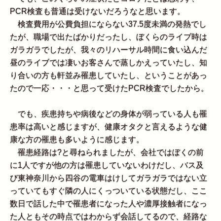
PCR検査も普通は受けないだろうなと思います。
検査費用が公費負担にならない37.5度未満の発熱でし
たが、職場で出たばかりだったし、ぼくらのライブ時は
ガラガラでしたが、我々のリハーサル時間に食い込んだ
昼のライブでは凄いお客さんで蒸しかえっていたし、知
り合いの方も軒並み罹患していたし、ということがあっ
たので一応・・・と思って受けたPCR検査でしたから。
でも、疾患持ちや病後などの身体が弱っている人も罹
患率は高いと感じますが、健康オタクと言えるような健
康な方の罹患も多いように感じます。
罹患経路は?と尋ねられましたが、会社ではぼくの前
に1人ですが他の方は罹患していないわけだし、バス及
び東神奈川から四谷の電車はけしてガラガラではない立
っていてもすぐ隣の人にくっついている状態だし、ここ
数日で話した中で罹患者になった人や濃厚接触者になっ
た人ともその時点ではわからず会話してるので、経路な