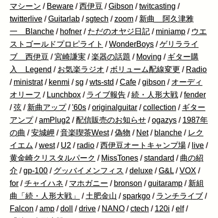
マシーン
/
Beware
/
西伊豆
/
Gibson
/
twitcasting
/
twitterlive
/
Guitarlab
/
sgtech
/
zoom
/
新曲 阿久津雅
一 Blanche
/
hofner
/
ただのオヤジ日記
/
miniamp
/
ウエ
ストゴールドプロピライト
/
WonderBoys
/
ゲリラライ
ブ 西伊豆
/
宮崎謙実
/
楽器の話題
/
Moving
/
ギター購
入 Legend
/
お気楽ラジオ
/
ボリューム配線変更
/
Radio
/
ministrat
/
kenmi
/
sg
/
wts-std
/
Cafe
/
gibson
/
オーディ
オリーフ
/
Lunchbox
/
ライブ報告
/
続・人形大戦
/
fender
/
弦
/
新曲アップ
/
'60s
/
originalguitar
/
collection
/
ギター
アンプ
/
amPlug2
/
配信販売のお知らせ
/
ogazys
/
1987年
の曲
/
安城岬
/
音楽喫茶West
/
偽物
/
Net
/
blanche
/
レク
イエム
/
west
/
U2
/
radio
/
西伊豆オートキャンプ場
/
live
/
黄金崎クリスタルパーク
/
MissTones
/
standard
/
曲の紹
介
/
gp-100
/
グッバイメンフィス
/
deluxe
/
G&L
/
VOX
/
for
/
チャイハネ
/
マホガニー
/
bronson
/
guitaramp
/
新組
曲「続・人形大戦」
/
土肥金山
/
sparkgo
/
ランチライブ
/
Falcon
/
amp
/
doll
/
drive
/
NANO
/
ctech
/
120i
/
elf
/