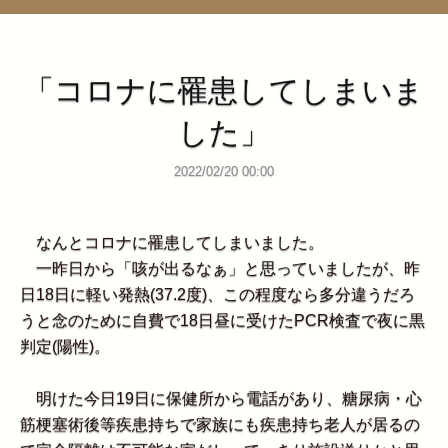
管理ページ
「コロナに罹患してしまいま
した」
2022/02/20 00:00
なんとコロナに罹患してしまいました。
一昨日から「咳が出るなぁ」と思っていましたが、昨
日18日に軽い発熱(37.2度)、この程度なら多分違うだろ
うと念のために自費で18日昼に受けたPCR検査で夜に黒
判定(陽性)。
明けた今日19日に保健所から電話があり、糖尿病・心
筋梗塞術後等疾患持ちで家族にも疾患持ち老人が居るの