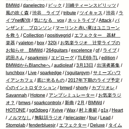
BMWd
/
danelectro
/
ピック
/
川崎ティーンスピリッツ
/
風の吹く森
/
渋谷 ライブ
/
tribute
/
ツイキャス
/
渋谷
/
ラ
イブnet配信
/
気になる vox
/
ネットライブ
/
Attack
/
バ
ンザンド ブロンソン
/
マーリンと赤い竜はユニコーン
を救う
/
Collection
/
positivegrid
/
エフェクター 器材
楽器
/
valeton
/
box
/
320i
/
お気楽ラジオ 辻堂ライブの
お知らせ BMWd
/
264guitars
/
excelence
/
of
/
ライブ
/
武田さん
/
sparkmini
/
エピローグ
/
TLE69-TL
/
edition
/
BMWdからBlancheへ
/
audioleaf
/
3月13日
/
出演者募集
/
lunchbox
/
Live
/
sparkedge
/
j'sguitargym
/
サミーズハワ
イアンカフェ
/
底に光るもの
/
2017年下期のライブ予定
/
心のイントロダクション
/
bmwd
/
shorty
/
カブリオレ
/
Savannah
/
Hotone
/
アンプシミュレーター
/
お気楽ラジ
オ？
/
bmws
/
sparkcontrolx
/
新曲
/
2月
/
BMWd
/
HOTONE
/
sgt3dpeg
/
Xvive
/
Wax
/
村上泰範
/
g1x
/
Heart
/
ノルマなし
/
無駄話ラジオ
/
telecaster
/
four
/
Lead
/
Stomplab
/
fenderbluesjr
/
エフェクター
/
Deluxe
/
タイム