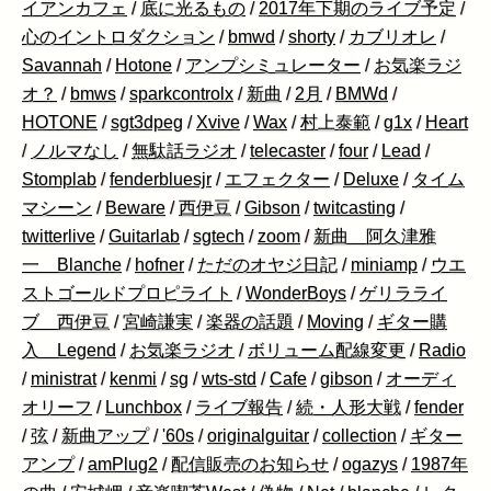
イアンカフェ
/
底に光るもの
/
2017年下期のライブ予定
/
心のイントロダクション
/
bmwd
/
shorty
/
カブリオレ
/
Savannah
/
Hotone
/
アンプシミュレーター
/
お気楽ラジ
オ？
/
bmws
/
sparkcontrolx
/
新曲
/
2月
/
BMWd
/
HOTONE
/
sgt3dpeg
/
Xvive
/
Wax
/
村上泰範
/
g1x
/
Heart
/
ノルマなし
/
無駄話ラジオ
/
telecaster
/
four
/
Lead
/
Stomplab
/
fenderbluesjr
/
エフェクター
/
Deluxe
/
タイム
マシーン
/
Beware
/
西伊豆
/
Gibson
/
twitcasting
/
twitterlive
/
Guitarlab
/
sgtech
/
zoom
/
新曲 阿久津雅
一 Blanche
/
hofner
/
ただのオヤジ日記
/
miniamp
/
ウエ
ストゴールドプロピライト
/
WonderBoys
/
ゲリラライ
ブ 西伊豆
/
宮崎謙実
/
楽器の話題
/
Moving
/
ギター購
入 Legend
/
お気楽ラジオ
/
ボリューム配線変更
/
Radio
/
ministrat
/
kenmi
/
sg
/
wts-std
/
Cafe
/
gibson
/
オーディ
オリーフ
/
Lunchbox
/
ライブ報告
/
続・人形大戦
/
fender
/
弦
/
新曲アップ
/
'60s
/
originalguitar
/
collection
/
ギター
アンプ
/
amPlug2
/
配信販売のお知らせ
/
ogazys
/
1987年