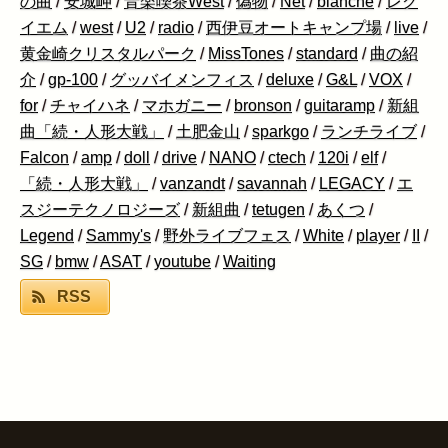
の曲
/
安城岬
/
音楽喫茶West
/
偽物
/
Net
/
blanche
/
レク
イエム
/
west
/
U2
/
radio
/
西伊豆オートキャンプ場
/
live
/
黄金崎クリスタルパーク
/
MissTones
/
standard
/
曲の紹
介
/
gp-100
/
グッバイメンフィス
/
deluxe
/
G&L
/
VOX
/
for
/
チャイハネ
/
マホガニー
/
bronson
/
guitaramp
/
新組
曲「続・人形大戦」
/
土肥金山
/
sparkgo
/
ランチライブ
/
Falcon
/
amp
/
doll
/
drive
/
NANO
/
ctech
/
120i
/
elf
/
「続・人形大戦」
/
vanzandt
/
savannah
/
LEGACY
/
エ
スジーテクノロジーズ
/
新組曲
/
tetugen
/
あくつ
/
Legend
/
Sammy's
/
野外ライブフェス
/
White
/
player
/
II
/
SG
/
bmw
/
ASAT
/
youtube
/
Waiting
RSS