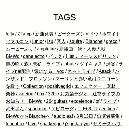
TAGS
lefty
/
ZTamp
/
新曲発表
/
ピーターズシャドウ
/
ホワイト
ファルコン
/
junior
/
izu
/
音人
/
squire
/
Blanche
/
greco
/
ムービーあり
/
ampli-fire
/
新組曲 続・人形大戦
BMWd
/
danelectro
/
ピック
/
川崎ティーンスピリッツ
/
風の吹く森
/
渋谷 ライブ
/
tribute
/
ツイキャス
/
渋谷
/
ラ
イブnet配信
/
気になる vox
/
ネットライブ
/
Attack
/
バ
ンザンド ブロンソン
/
マーリンと赤い竜はユニコーン
を救う
/
Collection
/
positivegrid
/
エフェクター 器材
楽器
/
valeton
/
box
/
320i
/
お気楽ラジオ 辻堂ライブの
お知らせ BMWd
/
264guitars
/
excelence
/
of
/
ライブ
/
武田さん
/
sparkmini
/
エピローグ
/
TLE69-TL
/
edition
/
BMWdからBlancheへ
/
audioleaf
/
3月13日
/
出演者募集
/
lunchbox
/
Live
/
sparkedge
/
j'sguitargym
/
サミーズハワ