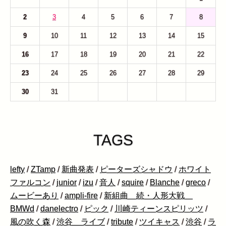
2
3
4
5
6
7
8
9
10
11
12
13
14
15
16
17
18
19
20
21
22
23
24
25
26
27
28
29
30
31
1
2
3
4
5
TAGS
lefty
/
ZTamp
/
新曲発表
/
ピーターズシャドウ
/
ホワイト
ファルコン
/
junior
/
izu
/
音人
/
squire
/
Blanche
/
greco
/
ムービーあり
/
ampli-fire
/
新組曲 続・人形大戦
BMWd
/
danelectro
/
ピック
/
川崎ティーンスピリッツ
/
風の吹く森
/
渋谷 ライブ
/
tribute
/
ツイキャス
/
渋谷
/
ラ