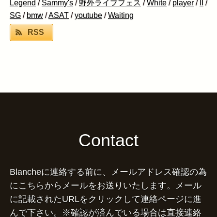
Legend
/
Sammy's
/
野外ライブフェス
/
White
/
player
/
II
/
SG
/
bmw
/
ASAT
/
youtube
/
Waiting
RSS
Contact
Blancheに連絡する前に、メールアドレス確認の為
にこちらからメールをお送りいたします。メール
に記載されたURLをクリックして連絡ページに進
んで下さい。※確認が済んでいる場合は直接連絡