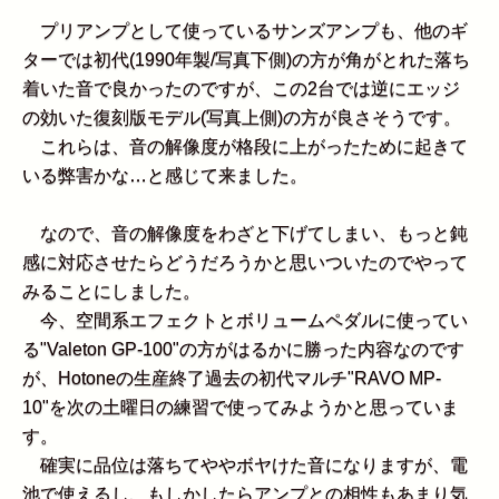
プリアンプとして使っているサンズアンプも、他のギ
ターでは初代(1990年製/写真下側)の方が角がとれた落ち
着いた音で良かったのですが、この2台では逆にエッジ
の効いた復刻版モデル(写真上側)の方が良さそうです。
これらは、音の解像度が格段に上がったために起きて
いる弊害かな…と感じて来ました。
なので、音の解像度をわざと下げてしまい、もっと鈍
感に対応させたらどうだろうかと思いついたのでやって
みることにしました。
今、空間系エフェクトとボリュームペダルに使ってい
る"Valeton GP-100"の方がはるかに勝った内容なのです
が、Hotoneの生産終了過去の初代マルチ"RAVO MP-
10"を次の土曜日の練習で使ってみようかと思っていま
す。
確実に品位は落ちてややボヤけた音になりますが、電
池で使えるし、もしかしたらアンプとの相性もあまり気