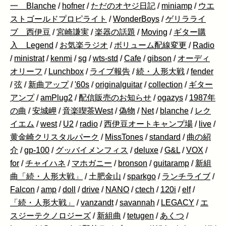
一 Blanche
/
hofner
/
ただのオヤジ日記
/
miniamp
/
ウエ
ストゴールドプロピライト
/
WonderBoys
/
ゲリラライ
ブ 西伊豆
/
宮崎謙実
/
楽器の話題
/
Moving
/
ギター購
入 Legend
/
お気楽ラジオ
/
ボリューム配線変更
/
Radio
/
ministrat
/
kenmi
/
sg
/
wts-std
/
Cafe
/
gibson
/
オーディ
オリーフ
/
Lunchbox
/
ライブ報告
/
続・人形大戦
/
fender
/
弦
/
新曲アップ
/
'60s
/
originalguitar
/
collection
/
ギター
アンプ
/
amPlug2
/
配信販売のお知らせ
/
ogazys
/
1987年
の曲
/
安城岬
/
音楽喫茶West
/
偽物
/
Net
/
blanche
/
レク
イエム
/
west
/
U2
/
radio
/
西伊豆オートキャンプ場
/
live
/
黄金崎クリスタルパーク
/
MissTones
/
standard
/
曲の紹
介
/
gp-100
/
グッバイメンフィス
/
deluxe
/
G&L
/
VOX
/
for
/
チャイハネ
/
マホガニー
/
bronson
/
guitaramp
/
新組
曲「続・人形大戦」
/
土肥金山
/
sparkgo
/
ランチライブ
/
Falcon
/
amp
/
doll
/
drive
/
NANO
/
ctech
/
120i
/
elf
/
「続・人形大戦」
/
vanzandt
/
savannah
/
LEGACY
/
エ
スジーテクノロジーズ
/
新組曲
/
tetugen
/
あくつ
/