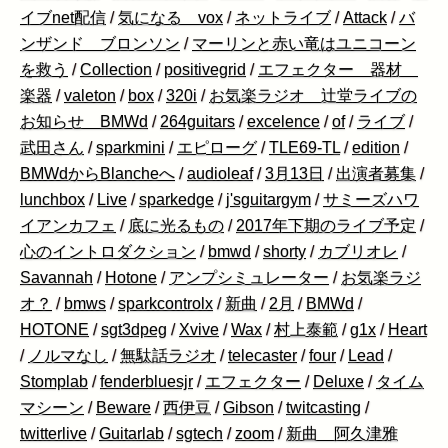
イブnet配信
/
気になる vox
/
ネットライブ
/
Attack
/
バ
ンザンド ブロンソン
/
マーリンと赤い竜はユニコーン
を救う
/
Collection
/
positivegrid
/
エフェクター 器材
楽器
/
valeton
/
box
/
320i
/
お気楽ラジオ 辻堂ライブの
お知らせ BMWd
/
264guitars
/
excelence
/
of
/
ライブ
/
武田さん
/
sparkmini
/
エピローグ
/
TLE69-TL
/
edition
/
BMWdからBlancheへ
/
audioleaf
/
3月13日
/
出演者募集
/
lunchbox
/
Live
/
sparkedge
/
j'sguitargym
/
サミーズハワ
イアンカフェ
/
底に光るもの
/
2017年下期のライブ予定
/
心のイントロダクション
/
bmwd
/
shorty
/
カブリオレ
/
Savannah
/
Hotone
/
アンプシミュレーター
/
お気楽ラジ
オ？
/
bmws
/
sparkcontrolx
/
新曲
/
2月
/
BMWd
/
HOTONE
/
sgt3dpeg
/
Xvive
/
Wax
/
村上泰範
/
g1x
/
Heart
/
ノルマなし
/
無駄話ラジオ
/
telecaster
/
four
/
Lead
/
Stomplab
/
fenderbluesjr
/
エフェクター
/
Deluxe
/
タイム
マシーン
/
Beware
/
西伊豆
/
Gibson
/
twitcasting
/
twitterlive
/
Guitarlab
/
sgtech
/
zoom
/
新曲 阿久津雅