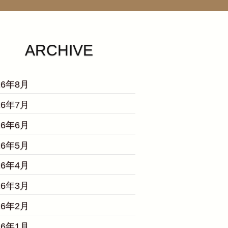
ARCHIVE
26年8月
26年7月
26年6月
26年5月
26年4月
26年3月
26年2月
26年1月