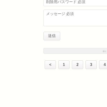
↓↓
<
1
2
3
4