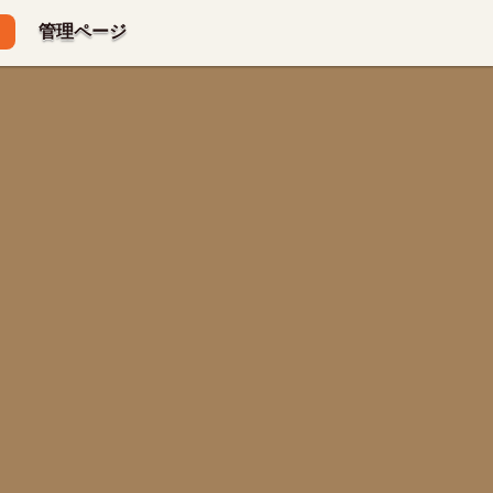
管理ページ