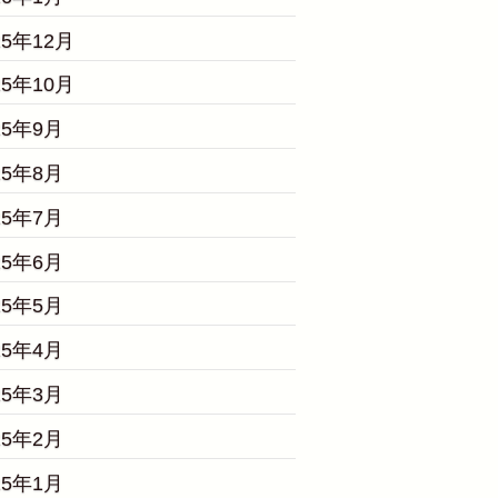
25年12月
25年10月
25年9月
25年8月
25年7月
25年6月
25年5月
25年4月
25年3月
25年2月
25年1月