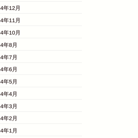
24年12月
24年11月
24年10月
24年8月
24年7月
24年6月
24年5月
24年4月
24年3月
24年2月
24年1月