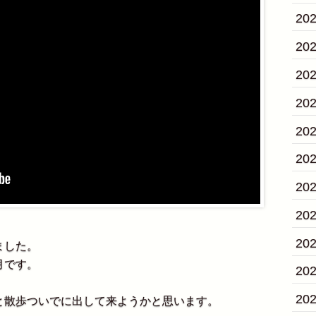
20
20
20
20
20
20
20
20
20
ました。
月です。
20
20
散歩ついでに出して来ようかと思います。