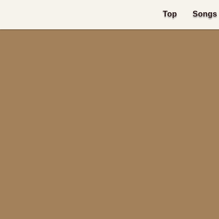
Top
Songs