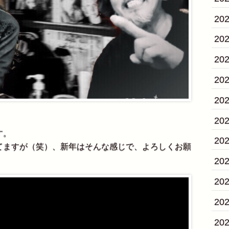
20
20
20
20
20
20
す。
20
ますが（笑）、新年はそんな感じで、よろしくお願
20
20
20
20