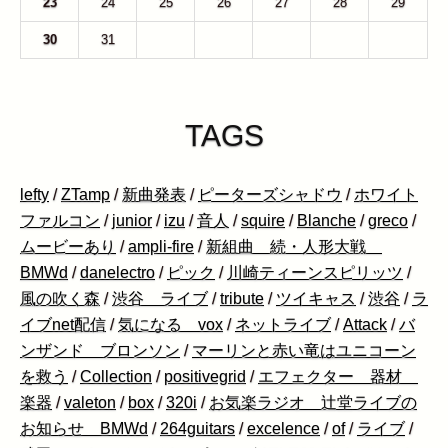
23
24
25
26
27
28
29
30
31
1
2
3
4
5
TAGS
lefty
/
ZTamp
/
新曲発表
/
ピーターズシャドウ
/
ホワイト
ファルコン
/
junior
/
izu
/
音人
/
squire
/
Blanche
/
greco
/
ムービーあり
/
ampli-fire
/
新組曲 続・人形大戦
BMWd
/
danelectro
/
ピック
/
川崎ティーンスピリッツ
/
風の吹く森
/
渋谷 ライブ
/
tribute
/
ツイキャス
/
渋谷
/
ラ
イブnet配信
/
気になる vox
/
ネットライブ
/
Attack
/
バ
ンザンド ブロンソン
/
マーリンと赤い竜はユニコーン
を救う
/
Collection
/
positivegrid
/
エフェクター 器材
楽器
/
valeton
/
box
/
320i
/
お気楽ラジオ 辻堂ライブの
お知らせ BMWd
/
264guitars
/
excelence
/
of
/
ライブ
/