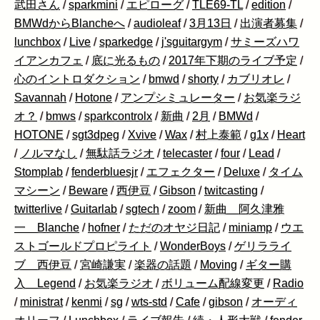
武田さん
/
sparkmini
/
エピローグ
/
TLE69-TL
/
edition
/
BMWdからBlancheへ
/
audioleaf
/
3月13日
/
出演者募集
/
lunchbox
/
Live
/
sparkedge
/
j'sguitargym
/
サミーズハワ
イアンカフェ
/
底に光るもの
/
2017年下期のライブ予定
/
心のイントロダクション
/
bmwd
/
shorty
/
カブリオレ
/
Savannah
/
Hotone
/
アンプシミュレーター
/
お気楽ラジ
オ？
/
bmws
/
sparkcontrolx
/
新曲
/
2月
/
BMWd
/
HOTONE
/
sgt3dpeg
/
Xvive
/
Wax
/
村上泰範
/
g1x
/
Heart
/
ノルマなし
/
無駄話ラジオ
/
telecaster
/
four
/
Lead
/
Stomplab
/
fenderbluesjr
/
エフェクター
/
Deluxe
/
タイム
マシーン
/
Beware
/
西伊豆
/
Gibson
/
twitcasting
/
twitterlive
/
Guitarlab
/
sgtech
/
zoom
/
新曲 阿久津雅
一 Blanche
/
hofner
/
ただのオヤジ日記
/
miniamp
/
ウエ
ストゴールドプロピライト
/
WonderBoys
/
ゲリラライ
ブ 西伊豆
/
宮崎謙実
/
楽器の話題
/
Moving
/
ギター購
入 Legend
/
お気楽ラジオ
/
ボリューム配線変更
/
Radio
/
ministrat
/
kenmi
/
sg
/
wts-std
/
Cafe
/
gibson
/
オーディ