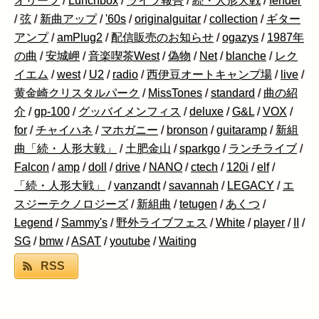
オリーフ
/
Lunchbox
/
ライブ報告
/
続・人形大戦
/
fender
/
弦
/
新曲アップ
/
'60s
/
originalguitar
/
collection
/
ギター
アンプ
/
amPlug2
/
配信販売のお知らせ
/
ogazys
/
1987年
の曲
/
安城岬
/
音楽喫茶West
/
偽物
/
Net
/
blanche
/
レク
イエム
/
west
/
U2
/
radio
/
西伊豆オートキャンプ場
/
live
/
黄金崎クリスタルパーク
/
MissTones
/
standard
/
曲の紹
介
/
gp-100
/
グッバイメンフィス
/
deluxe
/
G&L
/
VOX
/
for
/
チャイハネ
/
マホガニー
/
bronson
/
guitaramp
/
新組
曲「続・人形大戦」
/
土肥金山
/
sparkgo
/
ランチライブ
/
Falcon
/
amp
/
doll
/
drive
/
NANO
/
ctech
/
120i
/
elf
/
「続・人形大戦」
/
vanzandt
/
savannah
/
LEGACY
/
エ
スジーテクノロジーズ
/
新組曲
/
tetugen
/
あくつ
/
Legend
/
Sammy's
/
野外ライブフェス
/
White
/
player
/
II
/
SG
/
bmw
/
ASAT
/
youtube
/
Waiting
RSS