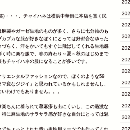
20
20
笑)・・・、チャイハネは横浜中華街に本店を置く民
20
麻製やガーゼ生地のものが多く、さらに七分袖のも
20
ブカブカな服が好きなぼくにとっては好都合なゆった
きづらく、汗をかいてもすぐに飛ばしてくれる生地感
20
弾く時に楽な服で、春の終わり～夏～秋のはじめまで
20
装もチャイハネの服になることが多いです。
20
リエンタルファッションなので、ぼくのような59
20
タマ変なジジイ」と思われているかもしれませんし、
ないわけでもありません。。。
20
20
楽ちんに着られて蕁麻疹も出にくいし、この過激な
、特に麻生地のサラサラ感が好きな自分にとっては魅
20
20
でちょっとよれた赤い男性用スーツでも作ってくれ