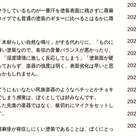
20
ラしているものが一番汗を塗装表面に残さずに蕁麻
20
タイプでも普通の塗装のギターに比べるとはるかに蕁
20
20
木材らしい自然な鳴り」がする代わりに、「ものに
薄い塗装なので、各弦の音量バランスが悪かったり、
20
」「湿度環境に激しく反応してしまう」「塗装面が硬
20
っておらず、楽器の強度は弱く、表面劣化は早いと思
るかもしれません。
20
20
うにもいなたい民族楽器のようなペチッとかチョキ
でしまう感覚は、ぼくとしては好みなんです。
20
た先進の楽器ではなく、板切れにマイクをセットし
20
す。
20
麻疹が発症しにくい塗装であることは、ぼくにとっ