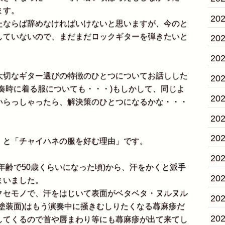
ます。
20
ならば辞めなければいけないと思いますが、今のと
していないので、まだまだロックギターを弾きたいと
20
20
切なギター選びの特徴のひとつについてお話しした
20
奏時に着る服についても・・・)もしかして、同じよ
20
いらっしゃったら、解決策のひとつになるかな・・・
20
20
」と「チャイハネの服を好む理由」です。
20
年齢で50歳くらいになった頃)から、汗をかくと派手
20
まいました。
クセモノで、汗をはじいて表面がベタベタ・ヌルヌル
20
塗装面)はもう演奏中に掻きむしりたくなる蕁麻疹だ
20
してくるので首や唇まわり等にも蕁麻疹が出て来てし