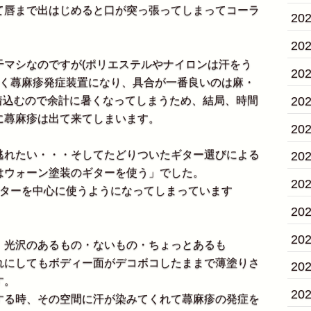
て唇まで出はじめると口が突っ張ってしまってコーラ
20
20
干マシなのですが(ポリエステルやナイロンは汗をう
20
近く蕁麻疹発症装置になり、具合が一番良いのは麻・
20
着込むので余計に暑くなってしまうため、結局、時間
に蕁麻疹は出て来てしまいます。
20
れたい・・・そしてたどりついたギター選びによる
20
はウォーン塗装のギターを使う」でした。
20
ターを中心に使うようになってしまっています
20
20
光沢のあるもの・ないもの・ちょっとあるも
れにしてもボディー面がデコボコしたままで薄塗りさ
20
す。
20
る時、その空間に汗が染みてくれて蕁麻疹の発症を