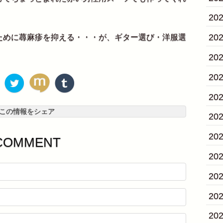
20
20
めに蕁麻疹を抑える・・・が、ギター選び・洋服選
20
20
20
この情報をシェア
20
20
COMMENT
20
20
20
20