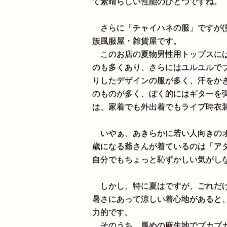
て素晴らしい性能のひとつですね。
さらに「チャイハネの服」ですが(
族風服屋・雑貨屋です。
このお店の夏物男性用トップスには
のも多くあり、さらにはユルユルで
りしたデザインの服が多く、汗をか
のものが多く、ぼく的にはギターを
は、家着でも外出着でもライブ時衣
いやぁ、あきらかに若い人向きのオ
歳になる爺さんが着ているのは「ア
自分でもちょっと恥ずかしい気がし
しかし、特に夏はですが、ごれだけ
暑さにあって涼しい着心地があると
力的です。
そのうち、厚めの麻生地でブカブカ