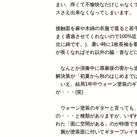
まい、痒くて不愉快なだけじゃなく
スさえ出来なくなってしまいます。
接触面を麻や木綿の衣服で遮ると若
まく通過させてくれないので100%
次に綿です。)、暑い時に1枚長袖を
が長くなればそれ以外の脇・首など
なんとか演奏中に蕁麻疹の害から逃
解決策が「初夏から秋のはじめまで
いえ、結局1年中ウォーン塗装のギ
が・・・(笑)
ウォーン塗装のギターと言っても、
の・・・と種類がありますが、いず
れた「面に空間がある」のが特徴で
腕が塗装面に付いてギタープレイす