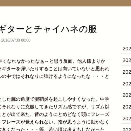
ギターとチャイハネの服
2018/07/30 00:00
20
20
手くなれなかったなぁ～と思う反面、他人様よりか
そギターを弾いたりすることは向いていないと思われ
20
ルの中ではそれなりに弾けるようになったな・・・と
20
。
20
した腕の角度で腱鞘炎を起こしやすくなった、中学
20
てそれなりに克服してきたリズム感ですが、リズム以
ことが出て来た、昔のようにとめどなく頭にフレーズ
20
、フレーズが覚えられない、指が思うように動かなく
大きくなった・・・等、若い頃は考えもしなかった
20