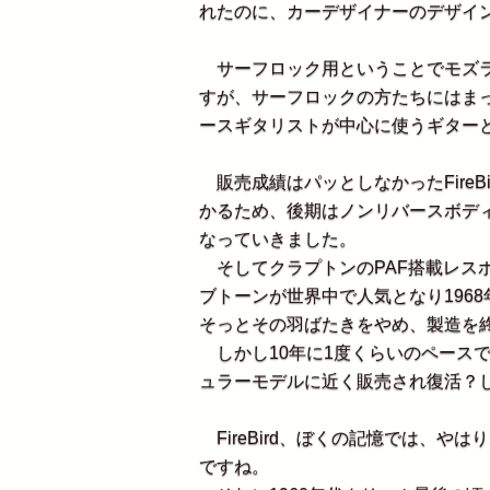
れたのに、カーデザイナーのデザイ
サーフロック用ということでモズラ
すが、サーフロックの方たちにはま
ースギタリストが中心に使うギター
販売成績はパッとしなかったFireB
かるため、後期はノンリバースボデ
なっていきました。
そしてクラプトンのPAF搭載レス
ブトーンが世界中で人気となり1968年
そっとその羽ばたきをやめ、製造を
しかし10年に1度くらいのペースで
ュラーモデルに近く販売され復活？
FireBird、ぼくの記憶では、や
ですね。