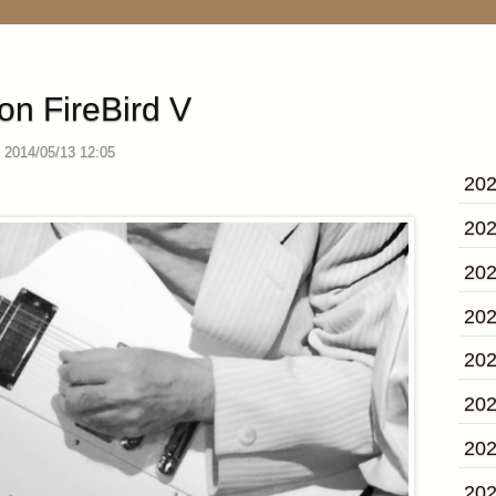
on FireBird V
2014/05/13 12:05
20
20
20
20
20
20
20
20