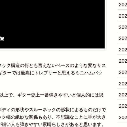
20
20
20
20
20
20
ック構造の何とも言えないベースのような変なサス
20
onギターでは最高にトレブリーと思えるミニハムバッ
20
20
以上で、ギター史上一番弾きやすいと個人的には思
20
ディの形状やスルーネックの形状によるものだけで
20
ック幅の絶妙な関係もあり、不思議なことに手が大き
が細い人も弾きやすい素晴らしさがあると思います。