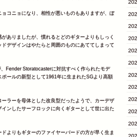
20
ョコニョになり、相性が悪いものもありますが、ぼ
20
20
がありましたが、慣れるとどのギターよりもしっく
20
ッドデザインはやたらと周囲のものにあててしまって
20
20
Fender Storatocasterに対抗すべく作られたモデ
20
ポールの新型として1961年に生まれたSGより高額
20
20
ーラーを母体とした改良型だったようで、カーデザ
ザインしたサーフロックに向くギターとして世に出た
20
20
ドよりもギターのファイヤーバードの方が早く生ま
20