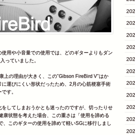
20
20
20
20
使用や小音量での使用では、どのギターよりもダン
20
音が気に入っていました。
20
由が大きく、この"Gibson FireBird V"はか
20
常に運びにくい形状だったため、2月の心筋梗塞手術
ーです。
20
20
をしてしまおうかとも迷ったのですが、切ったりせ
の健康状態を考えた場合、この重さは「使用を諦める
20
で、このギターの使用を諦めて軽いSGに移行しまし
20