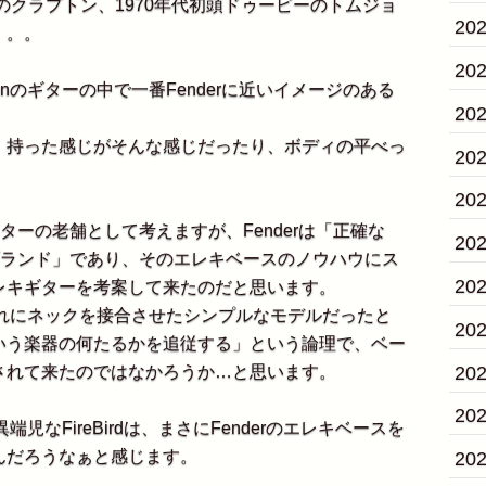
のクラプトン、1970年代初頭ドゥービーのトムジョ
20
。。。
20
nのギターの中で一番Fenderに近いイメージのある
20
持った感じがそんな感じだったり、ボディの平べっ
20
20
キギターの老舗として考えますが、Fenderは「正確な
20
ブランド」であり、そのエレキベースのノウハウにス
20
レキギターを考案して来たのだと思います。
切れにネックを接合させたシンプルなモデルだったと
20
いう楽器の何たるかを追従する」という論理で、ベー
20
されて来たのではなかろうか…と思います。
20
児なFireBirdは、まさにFenderのエレキベースを
んだろうなぁと感じます。
20