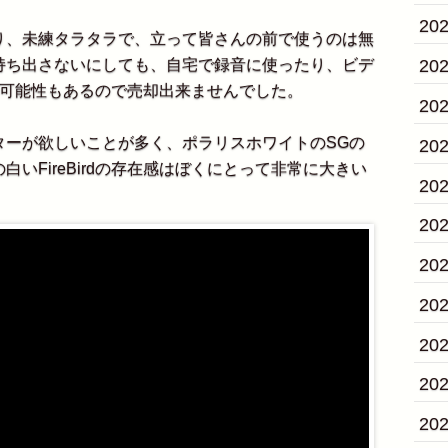
20
、未練タラタラで、立って皆さんの前で使うのは無
20
持ち出さないにしても、自宅で録音に使ったり、ビデ
る可能性もあるので売却出来ませんでした。
20
ーが欲しいことが多く、ポラリスホワイトのSGの
20
いFireBirdの存在感はぼくにとって非常に大きい
20
20
20
20
20
20
20