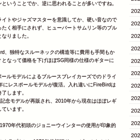
ンということでか、逆に思われることが多いですね。
20
イトやジャズマスターを意識してか、硬い音なので
20
ったく相手にされず、ヒューバートサムリン等のブル
20
となりました。
20
ird、独特なスルーネックの構造等に費用も手間もか
ィとなって価格を下げほぼSG同様の仕様のギターに
20
20
ポールモデルによるブルースブレイカーズでのドライ
にレスポールモデルが復活。入れ違いにFireBirdは
20
終了します。
20
記念モデルが再販され、2010年から現在はほぼレギ
しています。
20
20
はり1970年代初頭のジョニーウインターの使用が印象的
20