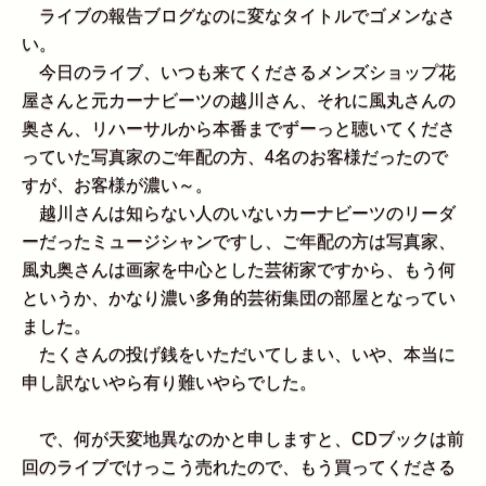
ライブの報告ブログなのに変なタイトルでゴメンなさ
い。
今日のライブ、いつも来てくださるメンズショップ花
屋さんと元カーナビーツの越川さん、それに風丸さんの
奥さん、リハーサルから本番までずーっと聴いてくださ
っていた写真家のご年配の方、4名のお客様だったので
すが、お客様が濃い～。
越川さんは知らない人のいないカーナビーツのリーダ
ーだったミュージシャンですし、ご年配の方は写真家、
風丸奥さんは画家を中心とした芸術家ですから、もう何
というか、かなり濃い多角的芸術集団の部屋となってい
ました。
たくさんの投げ銭をいただいてしまい、いや、本当に
申し訳ないやら有り難いやらでした。
で、何が天変地異なのかと申しますと、CDブックは前
回のライブでけっこう売れたので、もう買ってくださる