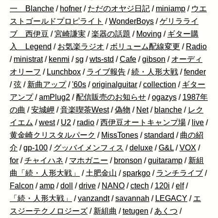
一 Blanche
/
hofner
/
ただのオヤジ日記
/
miniamp
/
ウエ
ストゴールドプロピライト
/
WonderBoys
/
ゲリラライ
ブ 西伊豆
/
宮崎謙実
/
楽器の話題
/
Moving
/
ギター購
入 Legend
/
お気楽ラジオ
/
ボリューム配線変更
/
Radio
/
ministrat
/
kenmi
/
sg
/
wts-std
/
Cafe
/
gibson
/
オーディ
オリーフ
/
Lunchbox
/
ライブ報告
/
続・人形大戦
/
fender
/
弦
/
新曲アップ
/
'60s
/
originalguitar
/
collection
/
ギター
アンプ
/
amPlug2
/
配信販売のお知らせ
/
ogazys
/
1987年
の曲
/
安城岬
/
音楽喫茶West
/
偽物
/
Net
/
blanche
/
レク
イエム
/
west
/
U2
/
radio
/
西伊豆オートキャンプ場
/
live
/
黄金崎クリスタルパーク
/
MissTones
/
standard
/
曲の紹
介
/
gp-100
/
グッバイメンフィス
/
deluxe
/
G&L
/
VOX
/
for
/
チャイハネ
/
マホガニー
/
bronson
/
guitaramp
/
新組
曲「続・人形大戦」
/
土肥金山
/
sparkgo
/
ランチライブ
/
Falcon
/
amp
/
doll
/
drive
/
NANO
/
ctech
/
120i
/
elf
/
「続・人形大戦」
/
vanzandt
/
savannah
/
LEGACY
/
エ
スジーテクノロジーズ
/
新組曲
/
tetugen
/
あくつ
/