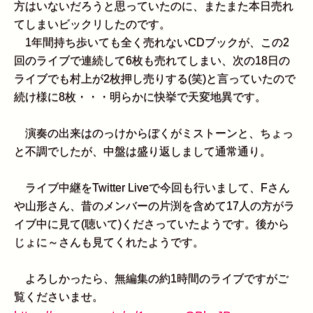
方はいないだろうと思っていたのに、またまた本日売れ
てしまいビックリしたのです。
1年間持ち歩いても全く売れないCDブックが、この2
回のライブで連続して6枚も売れてしまい、次の18日の
ライブでも村上が2枚押し売りする(笑)と言っていたので
続け様に8枚・・・明らかに快挙で天変地異です。
演奏の出来はのっけからぼくがミストーンと、ちょっ
と不調でしたが、中盤は盛り返しまして通常通り。
ライブ中継をTwitter Liveで今回も行いまして、Fさん
や山形さん、昔のメンバーの片渕を含めて17人の方がラ
イブ中に見て(聴いて)くださっていたようです。後から
じょに～さんも見てくれたようです。
よろしかったら、無編集の約1時間のライブですがご
覧くださいませ。