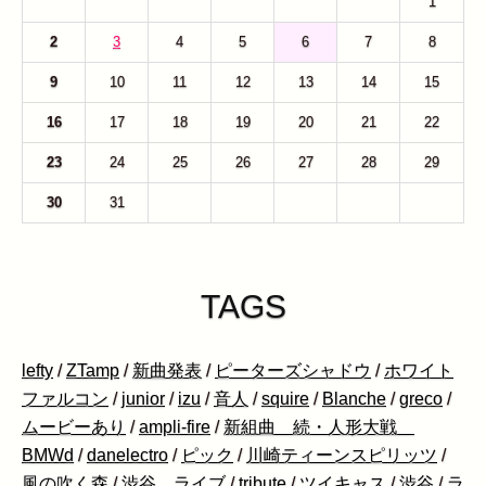
26
27
28
29
30
31
1
2
3
4
5
6
7
8
9
10
11
12
13
14
15
16
17
18
19
20
21
22
23
24
25
26
27
28
29
30
31
1
2
3
4
5
TAGS
lefty
/
ZTamp
/
新曲発表
/
ピーターズシャドウ
/
ホワイト
ファルコン
/
junior
/
izu
/
音人
/
squire
/
Blanche
/
greco
/
ムービーあり
/
ampli-fire
/
新組曲 続・人形大戦
BMWd
/
danelectro
/
ピック
/
川崎ティーンスピリッツ
/
風の吹く森
/
渋谷 ライブ
/
tribute
/
ツイキャス
/
渋谷
/
ラ