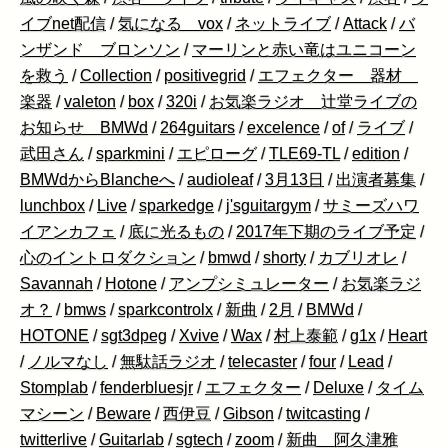
イブnet配信
/
気になる vox
/
ネットライブ
/
Attack
/
バ
ンザンド ブロンソン
/
マーリンと赤い竜はユニコーン
を救う
/
Collection
/
positivegrid
/
エフェクター 器材
楽器
/
valeton
/
box
/
320i
/
お気楽ラジオ 辻堂ライブの
お知らせ BMWd
/
264guitars
/
excelence
/
of
/
ライブ
/
武田さん
/
sparkmini
/
エピローグ
/
TLE69-TL
/
edition
/
BMWdからBlancheへ
/
audioleaf
/
3月13日
/
出演者募集
/
lunchbox
/
Live
/
sparkedge
/
j'sguitargym
/
サミーズハワ
イアンカフェ
/
底に光るもの
/
2017年下期のライブ予定
/
心のイントロダクション
/
bmwd
/
shorty
/
カブリオレ
/
Savannah
/
Hotone
/
アンプシミュレーター
/
お気楽ラジ
オ？
/
bmws
/
sparkcontrolx
/
新曲
/
2月
/
BMWd
/
HOTONE
/
sgt3dpeg
/
Xvive
/
Wax
/
村上泰範
/
g1x
/
Heart
/
ノルマなし
/
無駄話ラジオ
/
telecaster
/
four
/
Lead
/
Stomplab
/
fenderbluesjr
/
エフェクター
/
Deluxe
/
タイム
マシーン
/
Beware
/
西伊豆
/
Gibson
/
twitcasting
/
twitterlive
/
Guitarlab
/
sgtech
/
zoom
/
新曲 阿久津雅